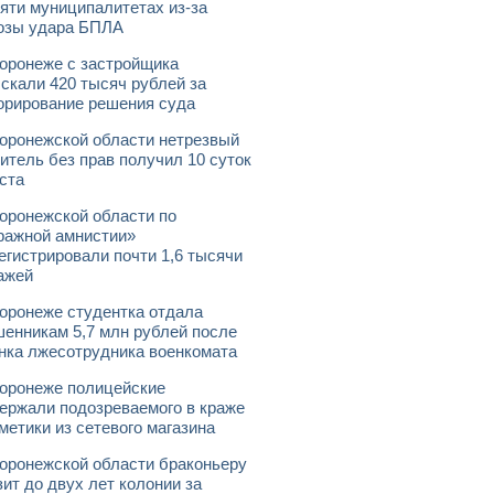
яти муниципалитетах из-за
озы удара БПЛА
оронеже с застройщика
скали 420 тысяч рублей за
орирование решения суда
оронежской области нетрезвый
итель без прав получил 10 суток
ста
оронежской области по
ражной амнистии»
егистрировали почти 1,6 тысячи
ажей
оронеже студентка отдала
енникам 5,7 млн рублей после
нка лжесотрудника военкомата
оронеже полицейские
ержали подозреваемого в краже
метики из сетевого магазина
оронежской области браконьеру
зит до двух лет колонии за