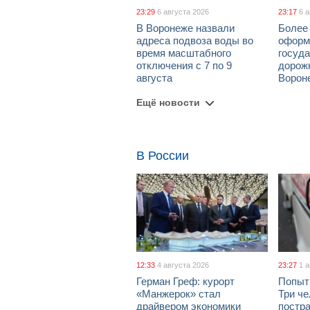
23:29
6 августа 2026
23:17
6 
В Воронеже назвали
Более 
адреса подвоза воды во
оформ
время масштабного
госуд
отключения с 7 по 9
дорож
августа
Ворон
Ещё новости
В России
12:33
4 августа 2026
23:27
1 
Герман Греф: курорт
Попыт
«Манжерок» стал
Три че
драйвером экономики
постра