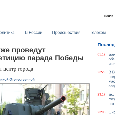
олитика
В России
Происшествия
Телеком
Послед
еже проведут
Бан
01:12
етицию парада Победы
объ
июл
т центр города
В В
23:29
под
ликой Отечественной
мас
авг
Бол
23:17
гос
пат
Сир
23:03