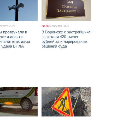
августа 2026
20:28
6 августа 2026
ы прозвучали в
В Воронеже с застройщика
еже и десяти
взыскали 420 тысяч
палитетах из-за
рублей за игнорирование
ы удара БПЛА
решения суда