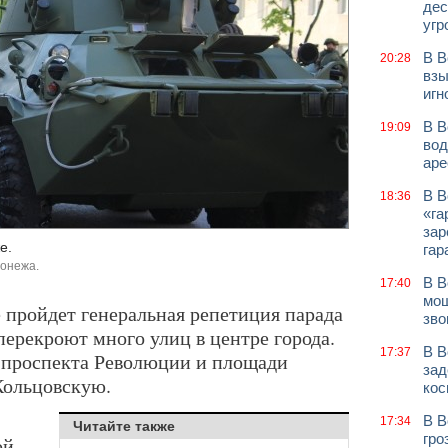
дес
угр
В В
20:28
взы
игн
В В
19:09
вод
аре
В В
18:36
«га
зар
е.
гар
ронежа.
В В
17:40
мош
е пройдет генеральная репетиция парада
зво
 перекроют много улиц в центре города.
В В
17:37
 проспекта Революции и площади
зад
Кольцовскую.
кос
В В
17:34
Читайте также
гро
ой