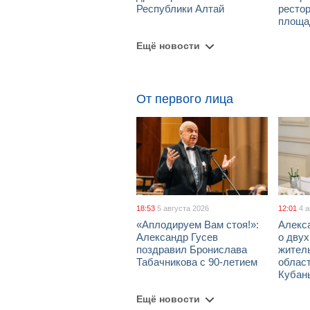
Республики Алтай
рестор
площа
Ещё новости
От первого лица
18:53
5 августа 2026
12:01
4 
«Аплодируем Вам стоя!»:
Алекс
Александр Гусев
о дву
поздравил Бронислава
жител
Табачникова с 90-летием
област
Кубан
Ещё новости