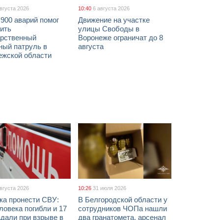
августа 2026
10:40
6 августа 2026
900 аварий помог
Движение на участке
ить
улицы Свободы в
арственный
Воронеже ограничат до 8
ный патруль в
августа
ежской области
августа 2026
10:26
31 июля 2026
ка пронести СВУ:
В Белгородской области у
ловека погибли и 17
сотрудников ЧОПа нашли
дали при взрыве в
два гранатомета, арсенал