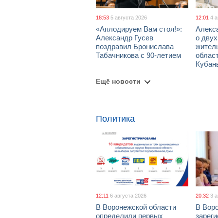
18:53
5 августа 2026
12:01
4 
«Аплодируем Вам стоя!»:
Алекс
Александр Гусев
о дву
поздравил Бронислава
жител
Табачникова с 90-летием
област
Кубан
Ещё новости
Политика
12:11
6 августа 2026
20:32
3 
В Воронежской области
В Вор
определили первых
зарег