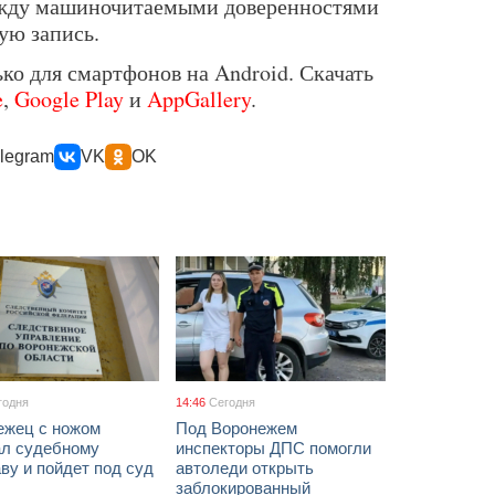
ежду машиночитаемыми доверенностями
ную запись.
ко для смартфонов на Android. Скачать
e
,
Google Play
и
AppGallery
.
legram
VK
OK
годня
14:46
Сегодня
ежец с ножом
Под Воронежем
ал судебному
инспекторы ДПС помогли
ву и пойдет под суд
автоледи открыть
заблокированный