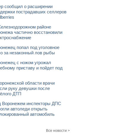
р сообщил о расширении
держки пострадавших селлеров
dberries
елезнодорожном районе
онежа частично восстановили
ктроснабжение
онежец попал под уголовное
о за незаконный лов рыбы
онежец с ножом угрожал
ебному приставу и пойдет под
оронежской области врачи
сли руку девушки после
ёлого ДТП
 Воронежем инспекторы ДПС
огли автоледи открыть
локированный автомобиль
Все новости >