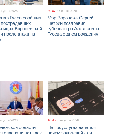
августа 2026
20:07
27 июля 2026
андр Гусев сообщил
Мэр Воронежа Сергей
х пострадавших
Петрин поздравил
ьницах Воронежской
губернатора Александра
и после атаки на
Гусева с днем рождения
ь
августа 2026
10:45
3 августа 2026
онежской области
На Госуслугах начался
истрировали четырех
прием заявлений для