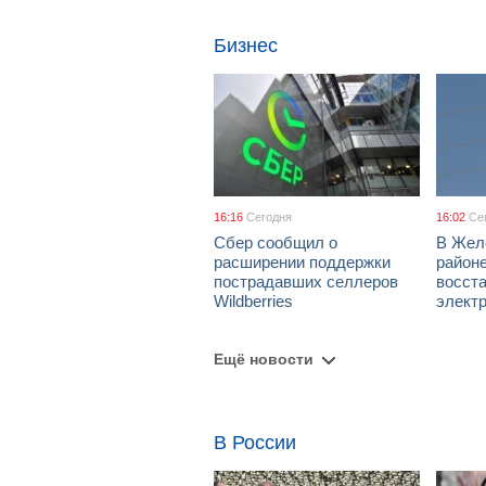
Бизнес
16:16
Сегодня
16:02
Се
Сбер сообщил о
В Жел
расширении поддержки
район
пострадавших селлеров
восст
Wildberries
элект
Ещё новости
В России