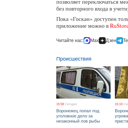
позволяет переключаться м
без повторного входа в учет
Пока «Госкан» доступен толь
приложение можно в
RuStor
Читайте нас:
Max
Дзен
Te
Происшествия
15:58
Сегодня
15:10
Се
Воронежец попал под
Ворон
уголовное дело за
угрож
незаконный лов рыбы
приста