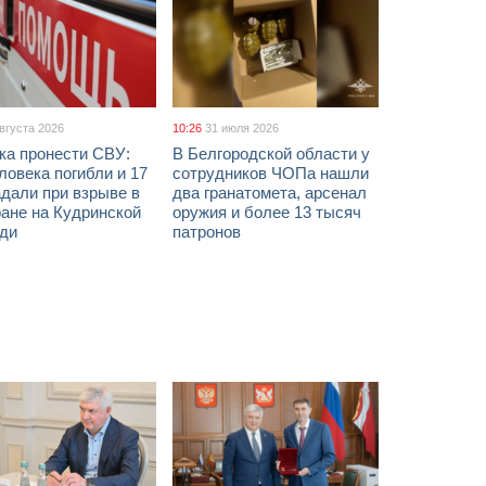
августа 2026
10:26
31 июля 2026
ка пронести СВУ:
В Белгородской области у
ловека погибли и 17
сотрудников ЧОПа нашли
дали при взрыве в
два гранатомета, арсенал
ане на Кудринской
оружия и более 13 тысяч
ди
патронов