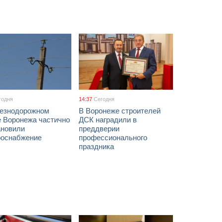
годня
14:37
Сегодня
езнодорожном
В Воронеже строителей
е Воронежа частично
ДСК наградили в
ановили
преддверии
роснабжение
профессионального
праздника