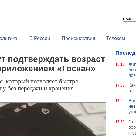
олитика
В России
Происшествия
Телеком
Послед
т подтверждать возраст
Жит
18:15
приложением «Госкан»
лиш
пов
, который позволяет быстро
Как
17:52
ду без передачи и хранения
во 
Вор
17:44
нев
уго
Сле
17:35
вор
сад