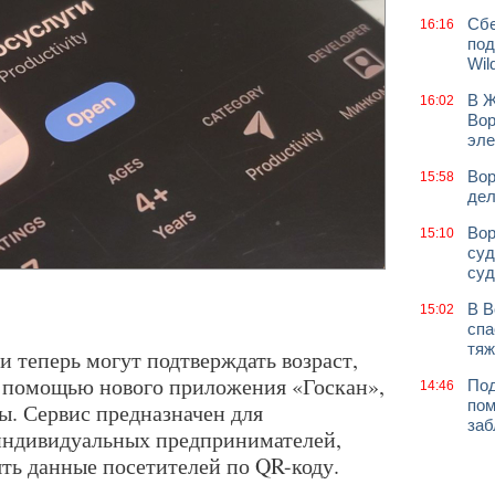
Сбе
16:16
под
Wil
В Ж
16:02
Вор
эле
Вор
15:58
дел
Вор
15:10
суд
суд
В В
15:02
спа
тяж
 теперь могут подтверждать возраст,
 с помощью нового приложения «Госкан»,
Под
14:46
пом
. Сервис предназначен для
заб
 индивидуальных предпринимателей,
ть данные посетителей по QR-коду.