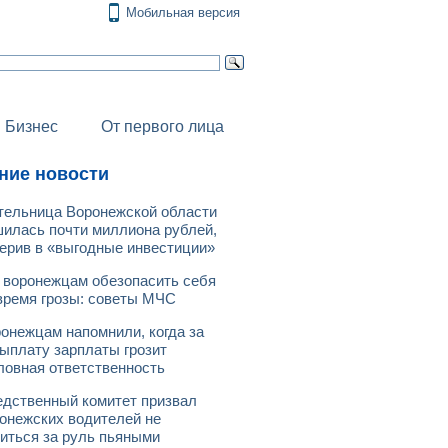
Мобильная версия
Бизнес
От первого лица
ние новости
ельница Воронежской области
илась почти миллиона рублей,
ерив в «выгодные инвестиции»
 воронежцам обезопасить себя
время грозы: советы МЧС
онежцам напомнили, когда за
ыплату зарплаты грозит
ловная ответственность
дственный комитет призвал
онежских водителей не
иться за руль пьяными