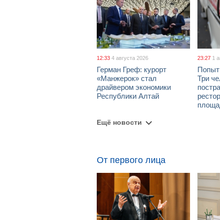
12:33
4 августа 2026
23:27
1 
Герман Греф: курорт
Попыт
«Манжерок» стал
Три че
драйвером экономики
постра
Республики Алтай
рестор
площа
Ещё новости
От первого лица