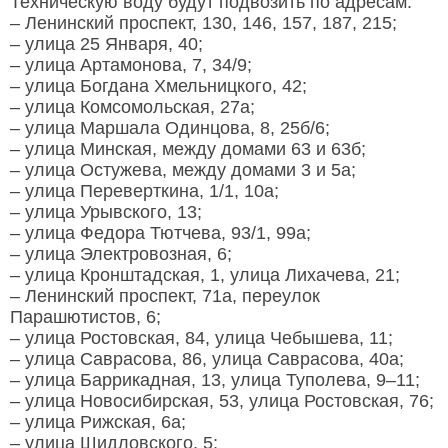
Техническую воду будут подвозить по адресам:
– Ленинский проспект, 130, 146, 157, 187, 215;
– улица 25 Января, 40;
– улица Артамонова, 7, 34/9;
– улица Богдана Хмельницкого, 42;
– улица Комсомольская, 27а;
– улица Маршала Одинцова, 8, 25б/6;
– улица Минская, между домами 63 и 63б;
– улица Остужева, между домами 3 и 5а;
– улица Переверткина, 1/1, 10а;
– улица Урывского, 13;
– улица Федора Тютчева, 93/1, 99а;
– улица Электровозная, 6;
– улица Кронштадская, 1, улица Лихачева, 21;
– Ленинский проспект, 71а, переулок
Парашютистов, 6;
– улица Ростовская, 84, улица Чебышева, 11;
– улица Саврасова, 86, улица Саврасова, 40а;
– улица Баррикадная, 13, улица Туполева, 9–11;
– улица Новосибирская, 53, улица Ростовская, 76;
– улица Рижская, 6а;
– улица Шидловского, 5;