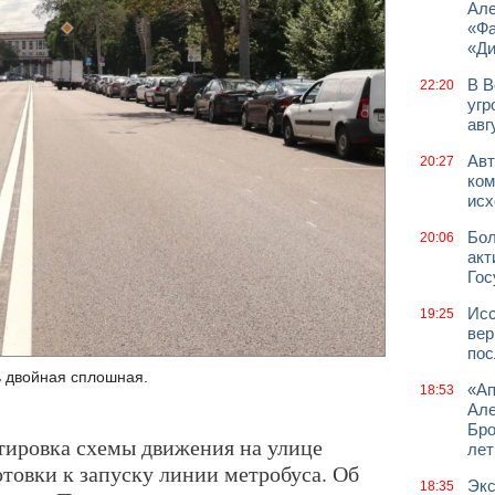
Але
«Фа
«Д
В В
22:20
угр
авг
Авт
20:27
ком
исх
Бол
20:06
акт
Гос
Исс
19:25
вер
пос
ь двойная сплошная.
«Ап
18:53
Але
Бро
тировка схемы движения на улице
лет
товки к запуску линии метробуса. Об
Экс
18:35