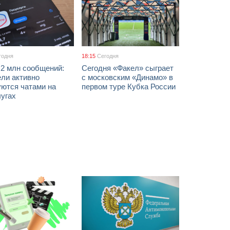
годня
18:15
Сегодня
 2 млн сообщений:
Сегодня «Факел» сыграет
ели активно
с московским «Динамо» в
уются чатами на
первом туре Кубка России
лугах