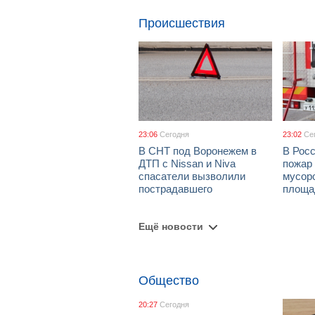
Происшествия
23:06
Сегодня
23:02
Се
В СНТ под Воронежем в
В Рос
ДТП с Nissan и Niva
пожар
спасатели вызволили
мусор
пострадавшего
площа
Ещё новости
Общество
20:27
Сегодня