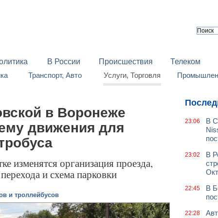
олитика
В России
Происшествия
Телеком
йка
Транспорт, Авто
Услуги, Торговля
Промышленн
Послед
овской в Воронеже
В С
23:06
хему движения для
Nis
пос
тробуса
В Р
23:02
ке изменятся организация проезда,
стр
перехода и схема парковки
Окт
В Б
22:45
ов и троллейбусов
пос
Авт
22:28