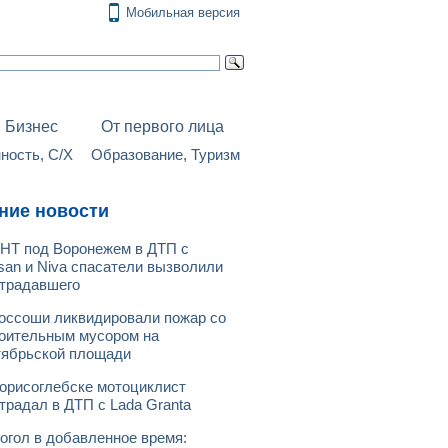
Мобильная версия
Бизнес
От первого лица
ость, С/Х
Образование, Туризм
ние новости
НТ под Воронежем в ДТП с
san и Niva спасатели вызволили
традавшего
оссоши ликвидировали пожар со
оительным мусором на
ябрьской площади
орисоглебске мотоциклист
традал в ДТП с Lada Granta
огол в добавленное время: