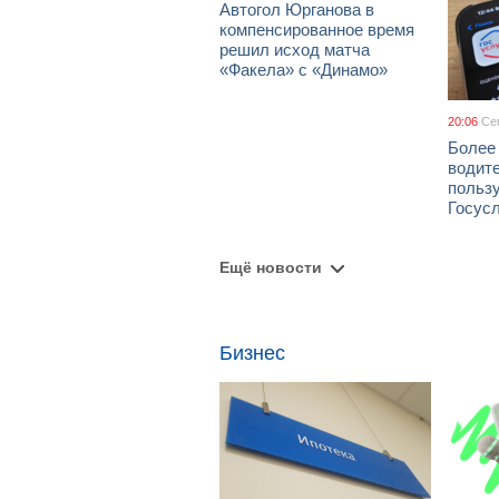
Автогол Юрганова в
компенсированное время
решил исход матча
«Факела» с «Динамо»
20:06
Се
Более
водит
польз
Госус
Ещё новости
Бизнес