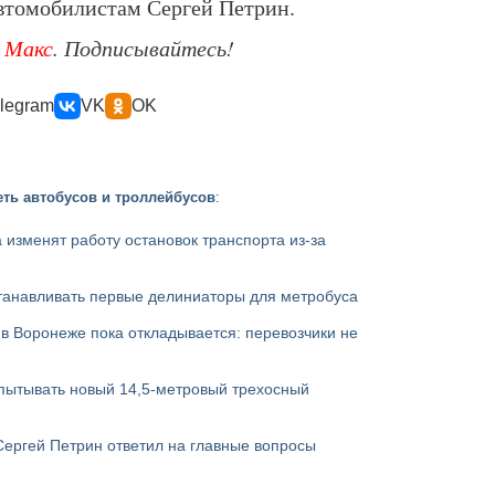
автомобилистам Сергей Петрин.
е
Макс
. Подписывайтесь!
legram
VK
OK
ть автобусов и троллейбусов
:
а изменят работу остановок транспорта из-за
танавливать первые делиниаторы для метробуса
в Воронеже пока откладывается: перевозчики не
пытывать новый 14,5-метровый трехосный
Сергей Петрин ответил на главные вопросы