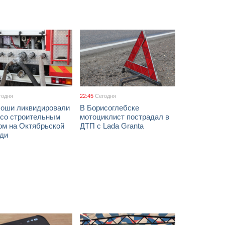
годня
22:45
Сегодня
соши ликвидировали
В Борисоглебске
 со строительным
мотоциклист пострадал в
ом на Октябрьской
ДТП с Lada Granta
ди