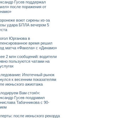
ксандр Гусев поддержал
кел» после поражения от
инамо»
оронеже воют сирены из-за
озы удара БПЛА вечером 5
уста
огол Юрганова в
пенсированное время решил
од матча «Факела» с «Динамо»
ее 2 млн сообщений: водители
ивно пользуются чатами на
услугах
ледование: Ипотечный рынок
нулся к весенним показателям
ле июньского ажиотажа
лодируем Вам стоя!»:
ксандр Гусев поздравил
нислава Табачникова с 90-
ием
перты: после июньского рекорда