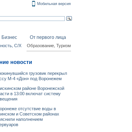
Мобильная версия
Бизнес
От первого лица
ость, С/Х
Образование, Туризм
ние новости
окинувшийся грузовик перекрыл
ссу М-4 «Дон» под Воронежем
искинском районе Воронежской
асти в 13:00 включат систему
овещения
оронеже отсутствие воды в
инском и Советском районах
яснили наполнением
ервуаров