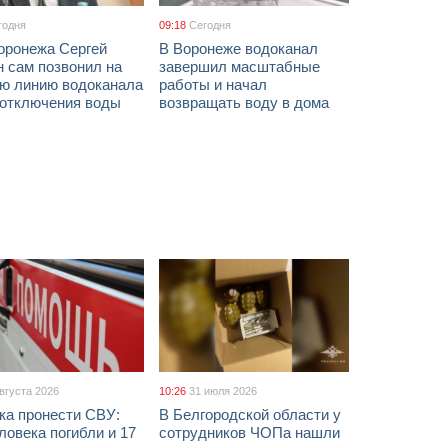
годня
09:18
Сегодня
оронежа Сергей
В Воронеже водоканал
 сам позвонил на
завершил масштабные
ую линию водоканала
работы и начал
 отключения воды
возвращать воду в дома
августа 2026
10:26
31 июля 2026
ка пронести СВУ:
В Белгородской области у
ловека погибли и 17
сотрудников ЧОПа нашли