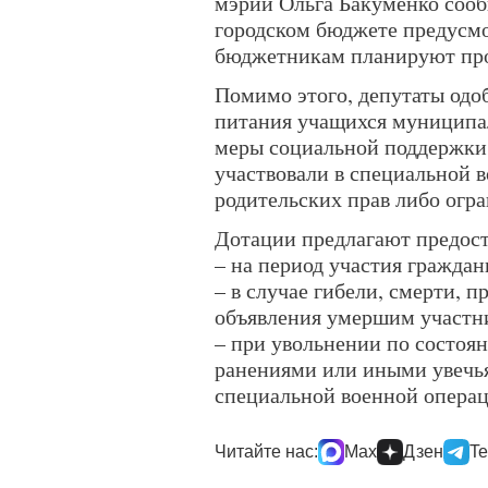
мэрии Ольга Бакуменко сооб
городском бюджете предусмо
бюджетникам планируют про
Помимо этого, депутаты одо
питания учащихся муниципа
меры социальной поддержки 
участвовали в специальной 
родительских прав либо огра
Дотации предлагают предост
– на период участия гражда
– в случае гибели, смерти, 
объявления умершим участ
– при увольнении по состоян
ранениями или иными увечья
специальной военной опера
Читайте нас:
Max
Дзен
Te