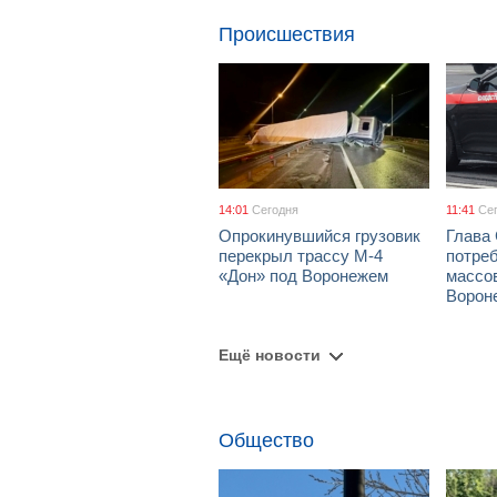
Происшествия
14:01
Сегодня
11:41
Се
Опрокинувшийся грузовик
Глава
перекрыл трассу М-4
потре
«Дон» под Воронежем
массов
Ворон
Ещё новости
Общество