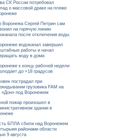
ва СК России потребовал
лад о массовой драке на пляже
оронеже
 Воронежа Сергей Петрин сам
вонил на горячую линию
оканала после отключения воды
оронеже водоканал завершил
штабные работы и начал
вращать воду в дома
оронеже к концу рабочей недели
олодает до +18 градусов
овек пострадал при
окидывании грузовика FAM на
 «Дон» под Воронежем
ной пожар произошел в
инистративном здании в
ронеже
ть БПЛА сбили над Воронежем
етырьмя районами области
ью 9 августа