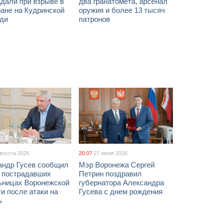
дали при взрыве в
два гранатомета, арсенал
ане на Кудринской
оружия и более 13 тысяч
ди
патронов
августа 2026
20:07
27 июля 2026
андр Гусев сообщил
Мэр Воронежа Сергей
х пострадавших
Петрин поздравил
ьницах Воронежской
губернатора Александра
и после атаки на
Гусева с днем рождения
ь