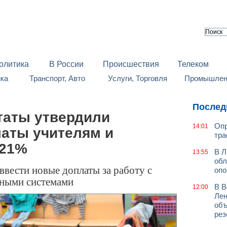
олитика
В России
Происшествия
Телеком
йка
Транспорт, Авто
Услуги, Торговля
Промышленн
Послед
таты утвердили
Опр
14:01
аты учителям и
тра
 21%
В Л
13:55
обл
ввести новые доплаты за работу с
оп
тными системами
В В
12:00
Лен
объ
рез