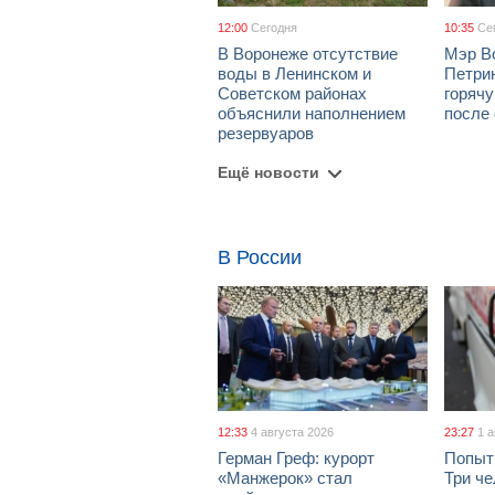
12:00
Сегодня
10:35
Се
В Воронеже отсутствие
Мэр В
воды в Ленинском и
Петрин
Советском районах
горяч
объяснили наполнением
после
резервуаров
Ещё новости
В России
12:33
4 августа 2026
23:27
1 
Герман Греф: курорт
Попыт
«Манжерок» стал
Три че