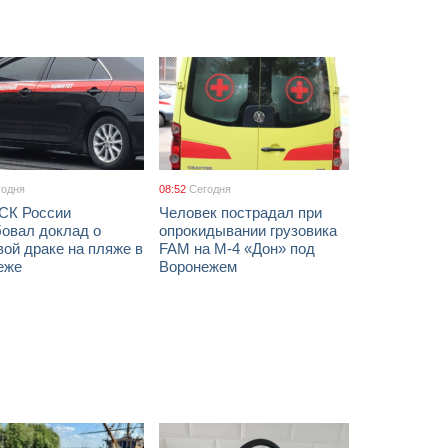
годня
08:52
Сегодня
 СК России
Человек пострадал при
бовал доклад о
опрокидывании грузовика
ой драке на пляже в
FAM на М-4 «Дон» под
еже
Воронежем