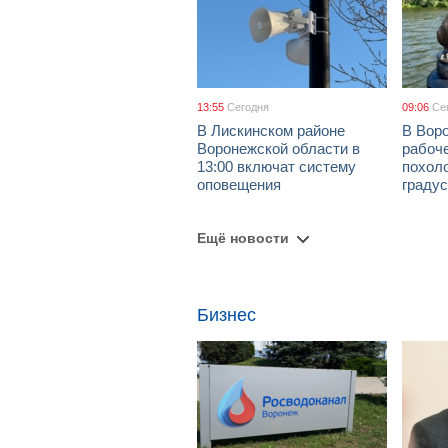
13:55
Сегодня
09:06
Се
В Лискинском районе
В Воро
Воронежской области в
рабоч
13:00 включат систему
похол
оповещения
граду
Ещё новости
Бизнес