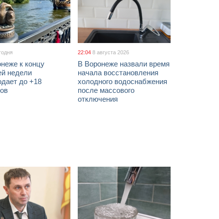
годня
22:04
8 августа 2026
неже к концу
В Воронеже назвали время
ей недели
начала восстановления
одает до +18
холодного водоснабжения
сов
после массового
отключения