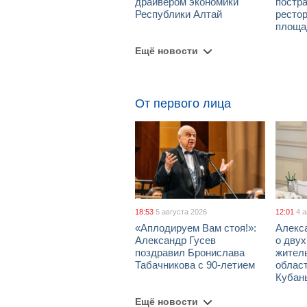
драйвером экономики
постра
Республики Алтай
рестор
площа
Ещё новости
От первого лица
18:53
5 августа 2026
12:01
4 
«Аплодируем Вам стоя!»:
Алекс
Александр Гусев
о дву
поздравил Бронислава
жител
Табачникова с 90-летием
област
Кубан
Ещё новости