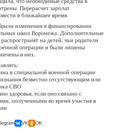
щила, что необходимые средства в
трены. Перерасчет зарплат
вести в ближайшее время.
брили изменения в финансировании
льных школ Воронежа. Дополнительные
распространят на детей, чьи родители
военной операции и были лишены
ничены в них.
авлять:
нина в специальной военной операции
признания безвестно отсутствующим или
ника СВО
ию здоровья, если оно связано с
ми, полученными во время участия в
ции
legram
VK
OK