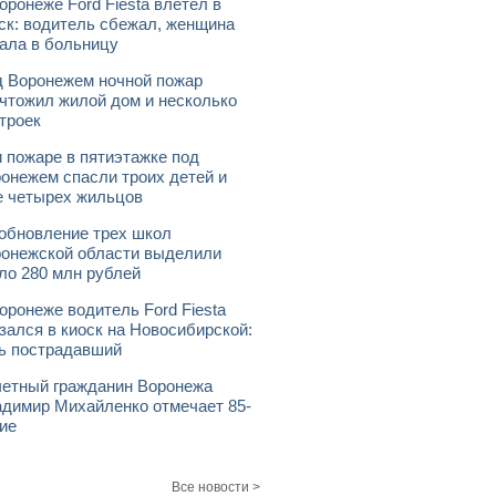
оронеже Ford Fiesta влетел в
ск: водитель сбежал, женщина
ала в больницу
 Воронежем ночной пожар
чтожил жилой дом и несколько
троек
 пожаре в пятиэтажке под
онежем спасли троих детей и
 четырех жильцов
обновление трех школ
онежской области выделили
ло 280 млн рублей
оронеже водитель Ford Fiesta
зался в киоск на Новосибирской:
ь пострадавший
етный гражданин Воронежа
димир Михайленко отмечает 85-
ие
Все новости >