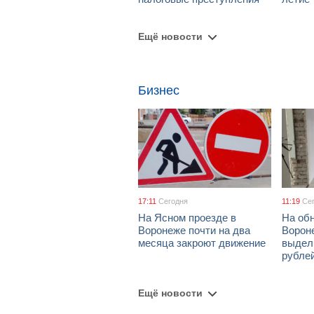
Ещё новости
Бизнес
17:11
Сегодня
11:19
Се
На Ясном проезде в
На об
Воронеже почти на два
Ворон
месяца закроют движение
выдел
рубле
Ещё новости