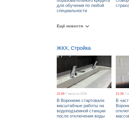
образовательного кредита
сговор
для обучения по любой
страх
специальности
Ещё новости
ЖКХ, Стройка
22:09
7 августа 2026
21:39
7 
В Воронеже стартовали
В част
масштабные работы на
Ворон
водоподъемной станции
отклю
после отключения воды
массо