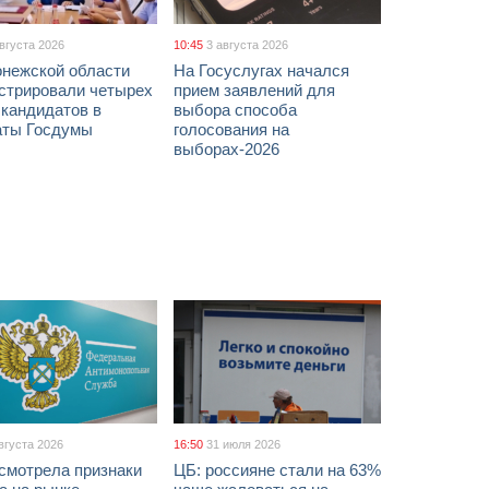
августа 2026
10:45
3 августа 2026
онежской области
На Госуслугах начался
истрировали четырех
прием заявлений для
 кандидатов в
выбора способа
аты Госдумы
голосования на
выборах-2026
вгуста 2026
16:50
31 июля 2026
смотрела признаки
ЦБ: россияне стали на 63%