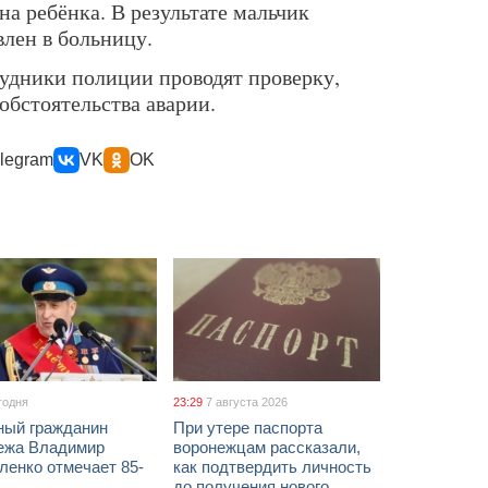
а ребёнка. В результате мальчик
влен в больницу.
удники полиции проводят проверку,
обстоятельства аварии.
legram
VK
OK
годня
23:29
7 августа 2026
ный гражданин
При утере паспорта
ежа Владимир
воронежцам рассказали,
ленко отмечает 85-
как подтвердить личность
до получения нового