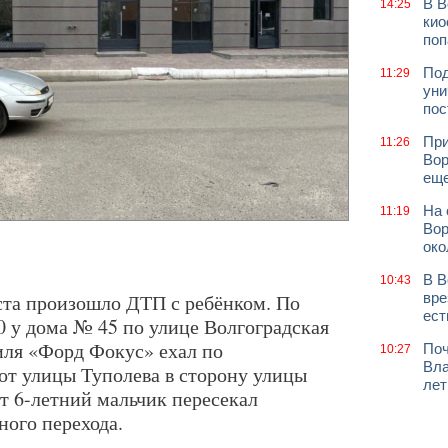
В В
14:25
кио
поп
Под
11:29
уни
пос
При
11:26
Вор
еще
На 
11:19
Вор
око
В В
10:43
ста произошло ДТП с ребёнком. По
вре
ест
0 у дома № 45 по улице Волгоградская
иля «Форд Фокус» ехал по
Поч
10:27
Вла
от улицы Туполева в сторону улицы
лет
т 6-летний мальчик пересекал
ного перехода.