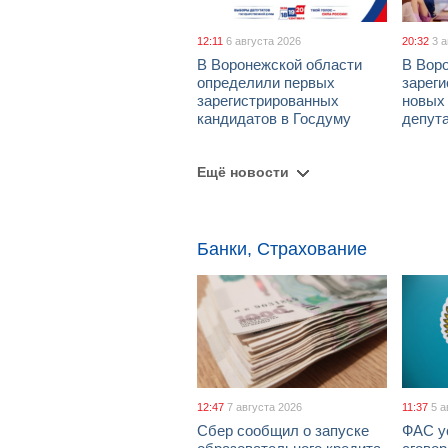
12:11
6 августа 2026
20:32
3 
В Воронежской области
В Вор
определили первых
зарег
зарегистрированных
новых
кандидатов в Госдуму
депут
Ещё новости
Банки, Страхование
12:47
7 августа 2026
11:37
5 а
Сбер сообщил о запуске
ФАС у