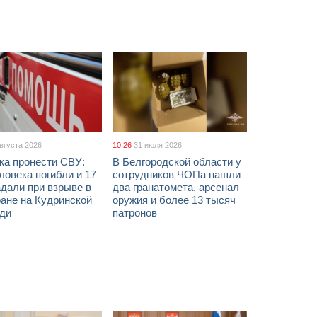
августа 2026
10:26
31 июля 2026
ка пронести СВУ:
В Белгородской области у
ловека погибли и 17
сотрудников ЧОПа нашли
дали при взрыве в
два гранатомета, арсенал
ане на Кудринской
оружия и более 13 тысяч
ди
патронов