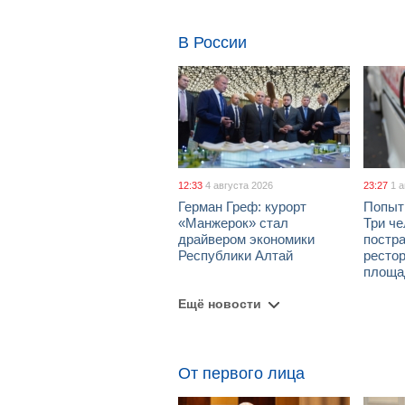
В России
12:33
4 августа 2026
23:27
1 
Герман Греф: курорт
Попыт
«Манжерок» стал
Три че
драйвером экономики
постра
Республики Алтай
рестор
площа
Ещё новости
От первого лица