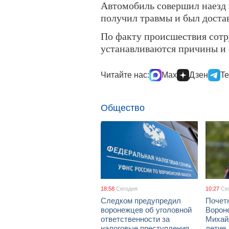
Автомобиль совершил наезд н
получил травмы и был доста
По факту происшествия сотр
устанавливаются причины и 
Читайте нас:
Max
Дзен
Te
Общество
18:58
Сегодня
10:27
Се
Следком предупредил
Почет
воронежцев об уголовной
Ворон
ответственности за
Михай
налоговые преступления
летие