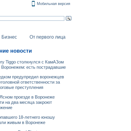
Мобильная версия
Бизнес
От первого лица
ние новости
ry Tiggo столкнулся с КамАЗом
 Воронежем: есть пострадавшие
дком предупредил воронежцев
уголовной ответственности за
оговые преступления
Ясном проезде в Воронеже
ти на два месяца закроют
ижение
павшего 18-летнего юношу
ли живым в Воронеже