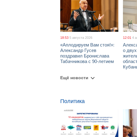
18:53
5 августа 2026
12:01
4 
«Аплодируем Вам стоя!»:
Алекс
Александр Гусев
о дву
поздравил Бронислава
жител
Табачникова с 90-летием
област
Кубан
Ещё новости
Политика