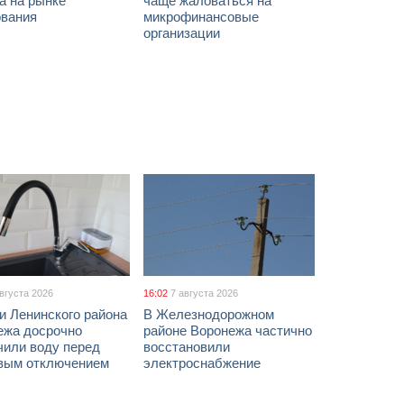
а на рынке
чаще жаловаться на
ования
микрофинансовые
организации
августа 2026
16:02
7 августа 2026
и Ленинского района
В Железнодорожном
ежа досрочно
районе Воронежа частично
чили воду перед
восстановили
вым отключением
электроснабжение