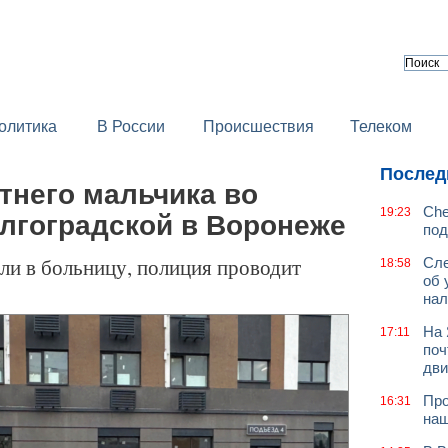
олитика
В России
Происшествия
Телеком
Послед
тнего мальчика во
Che
19:23
олгоградской в Воронеже
под
или в больницу, полиция проводит
Сле
18:58
об 
нал
На 
17:11
поч
дв
Про
16:31
наш