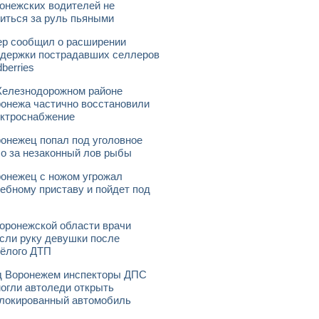
онежских водителей не
иться за руль пьяными
р сообщил о расширении
держки пострадавших селлеров
dberries
елезнодорожном районе
онежа частично восстановили
ктроснабжение
онежец попал под уголовное
о за незаконный лов рыбы
онежец с ножом угрожал
ебному приставу и пойдет под
оронежской области врачи
сли руку девушки после
ёлого ДТП
 Воронежем инспекторы ДПС
огли автоледи открыть
локированный автомобиль