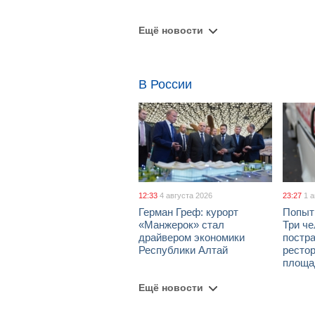
Ещё новости
В России
12:33
4 августа 2026
23:27
1 
Герман Греф: курорт
Попыт
«Манжерок» стал
Три че
драйвером экономики
постра
Республики Алтай
рестор
площа
Ещё новости