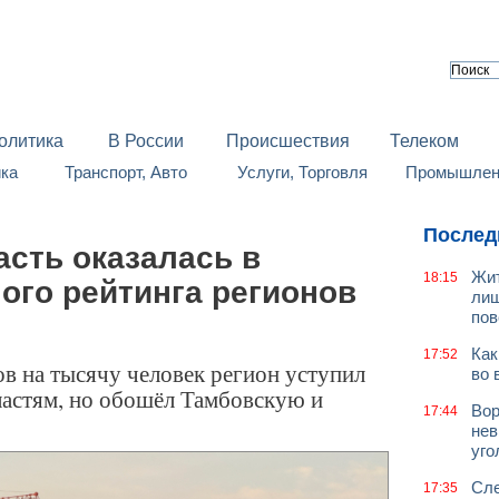
олитика
В России
Происшествия
Телеком
йка
Транспорт, Авто
Услуги, Торговля
Промышленн
Послед
сть оказалась в
Жит
18:15
ого рейтинга регионов
лиш
пов
Как
17:52
в на тысячу человек регион уступил
во 
ластям, но обошёл Тамбовскую и
Вор
17:44
нев
уго
Сле
17:35