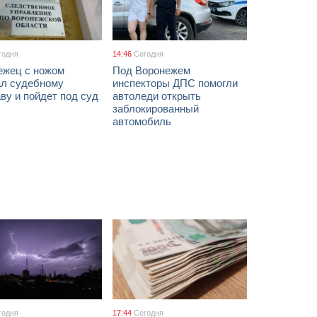
годня
14:46
Сегодня
ежец с ножом
Под Воронежем
ал судебному
инспекторы ДПС помогли
ву и пойдет под суд
автоледи открыть
заблокированный
автомобиль
годня
17:44
Сегодня