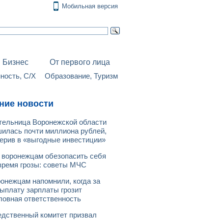
Мобильная версия
Бизнес
От первого лица
ость, С/Х
Образование, Туризм
ние новости
ельница Воронежской области
илась почти миллиона рублей,
ерив в «выгодные инвестиции»
 воронежцам обезопасить себя
время грозы: советы МЧС
онежцам напомнили, когда за
ыплату зарплаты грозит
ловная ответственность
дственный комитет призвал