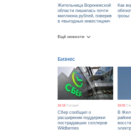
Жительница Воронежской
Как в
области лишилась почти
обезоп
миллиона рублей, поверив
грозы
в «выгодные инвестиции»
Ещё новости
Бизнес
16:16
Сегодня
16:02
Се
Сбер сообщил о
В Жел
расширении поддержки
район
пострадавших селлеров
восст
Wildberries
элект