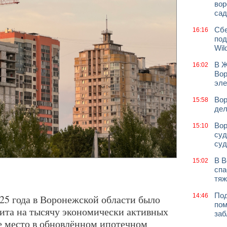
вор
сад
Сбе
16:16
под
Wil
В Ж
16:02
Вор
эле
Вор
15:58
дел
Вор
15:10
суд
суд
В В
15:02
спа
тяж
Под
14:46
025 года в Воронежской области было
пом
дита на тысячу экономически активных
заб
е место в обновлённом ипотечном