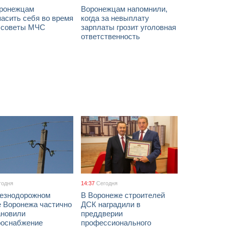
оронежцам
Воронежцам напомнили,
асить себя во время
когда за невыплату
: советы МЧС
зарплаты грозит уголовная
ответственность
годня
14:37
Сегодня
езнодорожном
В Воронеже строителей
е Воронежа частично
ДСК наградили в
ановили
преддверии
роснабжение
профессионального