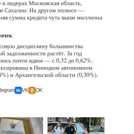
 в лидерах Московская область,
 и Сахалин. На другом полюсе —
дняя сумма кредита чуть выше миллиона
рочек
совую дисциплину большинства
й задолженности растёт. За год
ось почти вдвое — с 0,32 до 0,62%.
ксированы в Ненецком автономном
28%) и Архангельской области (0,30%).
legram
VK
OK