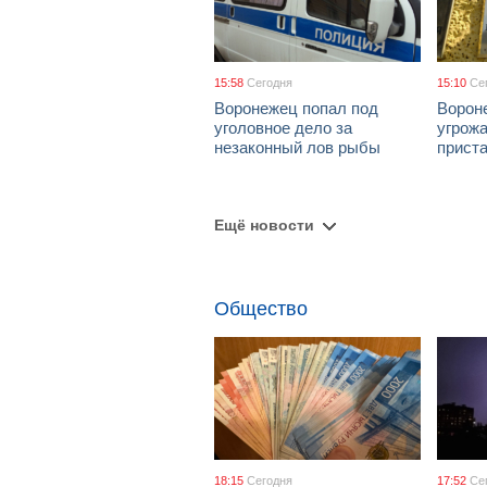
15:58
Сегодня
15:10
Се
Воронежец попал под
Ворон
уголовное дело за
угрож
незаконный лов рыбы
приста
Ещё новости
Общество
18:15
Сегодня
17:52
Се