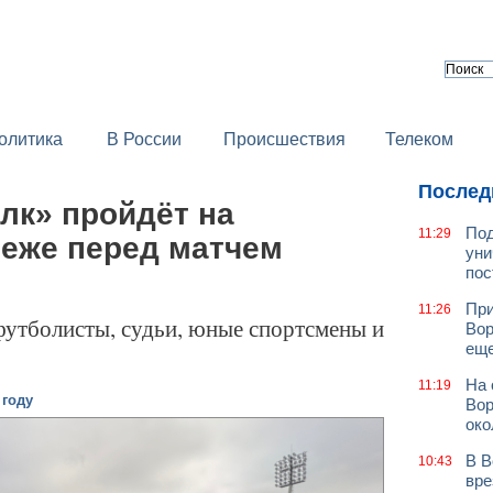
олитика
В России
Происшествия
Телеком
Послед
лк» пройдёт на
Под
11:29
неже перед матчем
уни
пос
При
11:26
футболисты, судьи, юные спортсмены и
Вор
еще
На 
11:19
 году
Вор
око
В В
10:43
вре