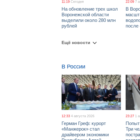
11:19
Сегодня
22:09
7 
На обновление трех школ
В Вор
Воронежской области
масшт
выделили около 280 млн
водоп
рублей
после
Ещё новости
В России
12:33
4 августа 2026
23:27
1 
Герман Греф: курорт
Попыт
«Манжерок» стал
Три че
драйвером экономики
постра