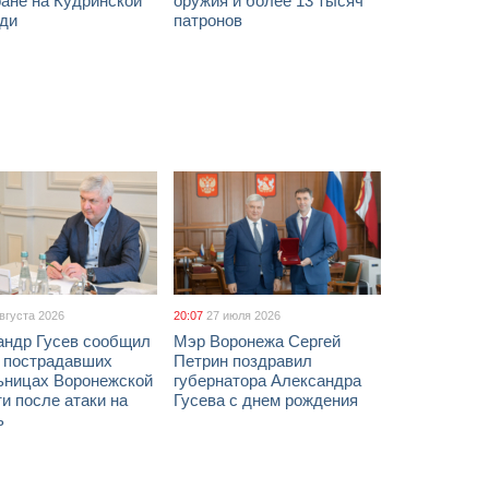
ане на Кудринской
оружия и более 13 тысяч
ди
патронов
августа 2026
20:07
27 июля 2026
андр Гусев сообщил
Мэр Воронежа Сергей
х пострадавших
Петрин поздравил
ьницах Воронежской
губернатора Александра
и после атаки на
Гусева с днем рождения
ь