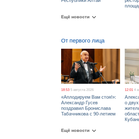
Республики Алтай
рестор
площа
Ещё новости
От первого лица
18:53
5 августа 2026
12:01
4 
«Аплодируем Вам стоя!»:
Алекс
Александр Гусев
о дву
поздравил Бронислава
жител
Табачникова с 90-летием
област
Кубан
Ещё новости