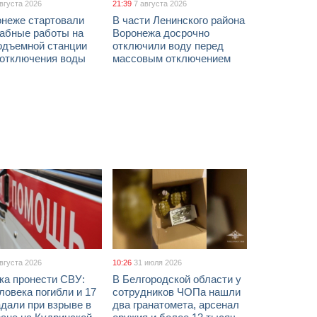
августа 2026
21:39
7 августа 2026
онеже стартовали
В части Ленинского района
абные работы на
Воронежа досрочно
одъемной станции
отключили воду перед
 отключения воды
массовым отключением
августа 2026
10:26
31 июля 2026
ка пронести СВУ:
В Белгородской области у
ловека погибли и 17
сотрудников ЧОПа нашли
дали при взрыве в
два гранатомета, арсенал