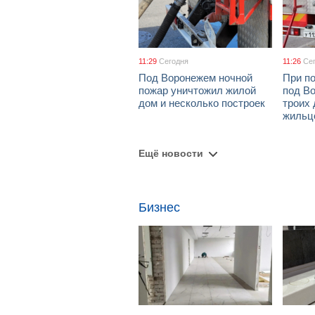
11:29
Сегодня
11:26
Се
Под Воронежем ночной
При по
пожар уничтожил жилой
под В
дом и несколько построек
троих 
жильц
Ещё новости
Бизнес