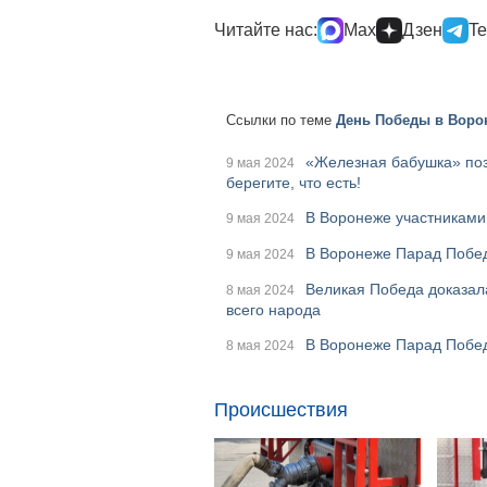
Читайте нас:
Max
Дзен
Te
Ссылки по теме
День Победы в Ворон
«Железная бабушка» поз
9 мая 2024
берегите, что есть!
В Воронеже участниками
9 мая 2024
В Воронеже Парад Побе
9 мая 2024
Великая Победа доказала
8 мая 2024
всего народа
В Воронеже Парад Победы
8 мая 2024
Происшествия