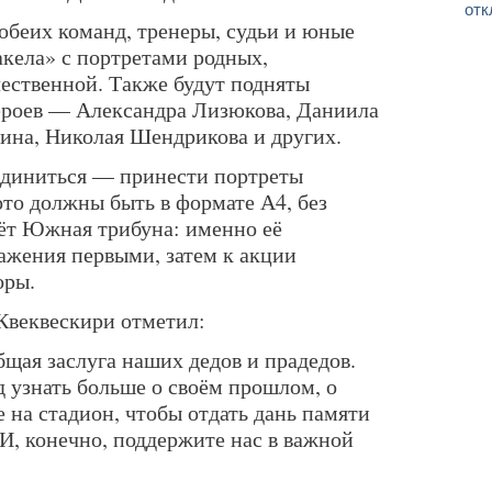
отк
обеих команд, тренеры, судьи и юные
кела» с портретами родных,
ественной. Также будут подняты
ероев — Александра Лизюкова, Даниила
ина, Николая Шендрикова и других.
диниться — принести портреты
ото должны быть в формате А4, без
нёт Южная трибуна: именно её
жения первыми, затем к акции
оры.
Квеквескири отметил:
бщая заслуга наших дедов и прадедов.
 узнать больше о своём прошлом, о
 на стадион, чтобы отдать дань памяти
И, конечно, поддержите нас в важной