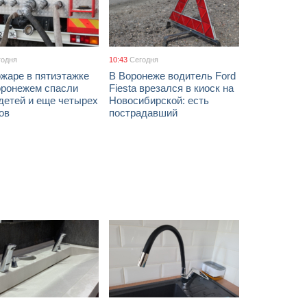
годня
10:43
Сегодня
жаре в пятиэтажке
В Воронеже водитель Ford
оронежем спасли
Fiesta врезался в киоск на
детей и еще четырех
Новосибирской: есть
ов
пострадавший