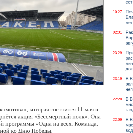
ест
Поч
10:27
Вла
лет
Рак
02:31
Вор
авг
При
23:29
рас
лич
док
В В
23:19
вкл
неп
.
В В
22:28
мно
омотива», которая состоится 11 мая в
гла
ернётся акция «Бессмертный полк». Она
В В
22:09
ой программы «Одна на всех. Команда,
мас
нной ко Дню Победы.
вод