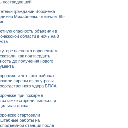
ь пострадавший
етный гражданин Воронежа
димир Михайленко отмечает 85-
ие
етную опасность объявили в
онежской области в ночь на 8
уста
 утере паспорта воронежцам
сказали, как подтвердить
ность до получения нового
умента
оронеже и четырех районах
ючили сирены из-за угрозы
осредственного удара БПЛА
оронеже при пожаре в
гоэтажке сгорели пылесос и
дильная доска
оронеже стартовали
штабные работы на
оподъемной станции после