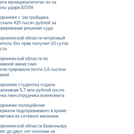
яти муниципалитетах из-за
озы удара БПЛА
оронеже с застройщика
скали 420 тысяч рублей за
орирование решения суда
оронежской области нетрезвый
итель без прав получил 10 суток
ста
оронежской области по
ражной амнистии»
егистрировали почти 1,6 тысячи
ажей
оронеже студентка отдала
енникам 5,7 млн рублей после
нка лжесотрудника военкомата
оронеже полицейские
ержали подозреваемого в краже
метики из сетевого магазина
оронежской области браконьеру
зит до двух лет колонии за