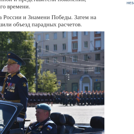
нез
го времени.
а России и Знамени Победы. Затем на
шили объезд парадных расчетов.