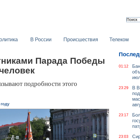
олитика
В России
Происшествия
Телеком
Послед
тниками Парада Победы
Бан
01:12
 человек
объ
июл
азывают подробности этого
В В
23:29
под
мас
 году
авг
Бол
23:17
гос
пат
Сир
23:03