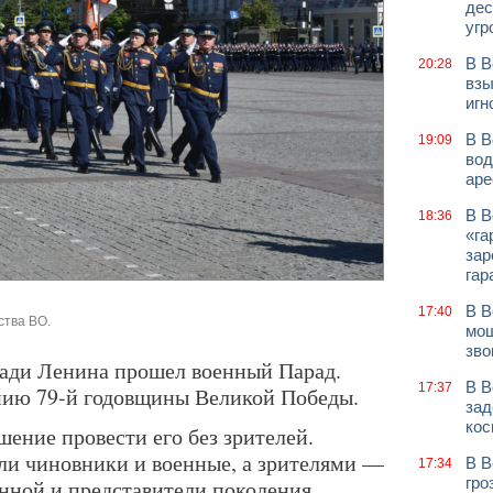
дес
угр
В В
20:28
взы
игн
В В
19:09
вод
аре
В В
18:36
«га
зар
гар
В В
17:40
ства ВО.
мош
зво
щади Ленина прошел военный Парад.
В В
17:37
нию 79-й годовщины Великой Победы.
зад
кос
ение провести его без зрителей.
ли чиновники и военные, а зрителями —
В В
17:34
гро
нной и представители поколения,