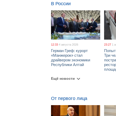
В России
12:33
4 августа 2026
23:27
1 
Герман Греф: курорт
Попыт
«Манжерок» стал
Три че
драйвером экономики
постра
Республики Алтай
рестор
площа
Ещё новости
От первого лица