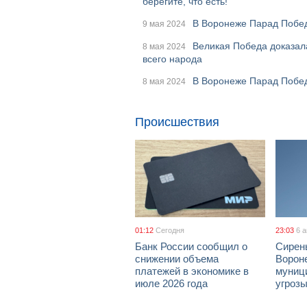
берегите, что есть!
В Воронеже Парад Побе
9 мая 2024
Великая Победа доказала
8 мая 2024
всего народа
В Воронеже Парад Победы
8 мая 2024
Происшествия
01:12
Сегодня
23:03
6 
Банк России сообщил о
Сирен
снижении объема
Ворон
платежей в экономике в
муници
июле 2026 года
угроз