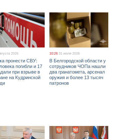
августа 2026
10:26
31 июля 2026
ка пронести СВУ:
В Белгородской области у
ловека погибли и 17
сотрудников ЧОПа нашли
дали при взрыве в
два гранатомета, арсенал
ане на Кудринской
оружия и более 13 тысяч
ди
патронов