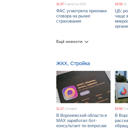
11:37
5 августа 2026
16:50
31
ФАС усмотрела признаки
ЦБ: ро
сговора на рынке
чаще 
страхования
микро
орган
Ещё новости
ЖКХ, Стройка
11:17
Сегодня
10:56
Се
В Воронежской области в
В Вор
МАХ заработал бот-
расска
консультант по вопросам
обращ