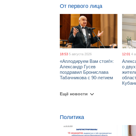
От первого лица
18:53
5 августа 2026
12:01
4 
«Аплодируем Вам стоя!»:
Алекс
Александр Гусев
о дву
поздравил Бронислава
жител
Табачникова с 90-летием
област
Кубан
Ещё новости
Политика