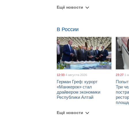
Ещё новости
В России
12:33
4 августа 2026
23:27
1 
Герман Греф: курорт
Попыт
«Манжерок» стал
Три че
драйвером экономики
постра
Республики Алтай
рестор
площа
Ещё новости