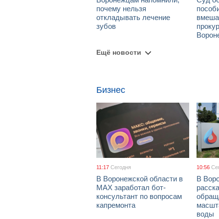
почему нельзя
пособ
откладывать лечение
вмеша
зубов
проку
Ворон
Ещё новости
Бизнес
11:17
Сегодня
10:56
Се
В Воронежской области в
В Вор
МАХ заработал бот-
расска
консультант по вопросам
обращ
капремонта
масшт
воды