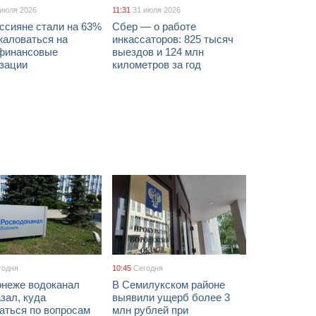
 июля 2026
11:31
31 июля 2026
ссияне стали на 63%
Сбер — о работе
жаловаться на
инкассаторов: 825 тысяч
финансовые
выездов и 124 млн
изации
километров за год
годня
10:45
Сегодня
онеже водоканал
В Семилукском районе
зал, куда
выявили ущерб более 3
аться по вопросам
млн рублей при