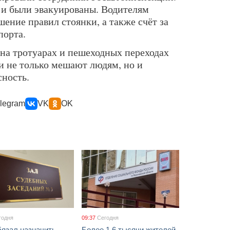
 были эвакуированы. Водителям
шение правил стоянки, а также счёт за
порта.
на тротуарах и пешеходных переходах
и не только мешают людям, но и
ность.
legram
VK
OK
годня
09:37
Сегодня
бязал назначить
Более 1,6 тысячи жителей