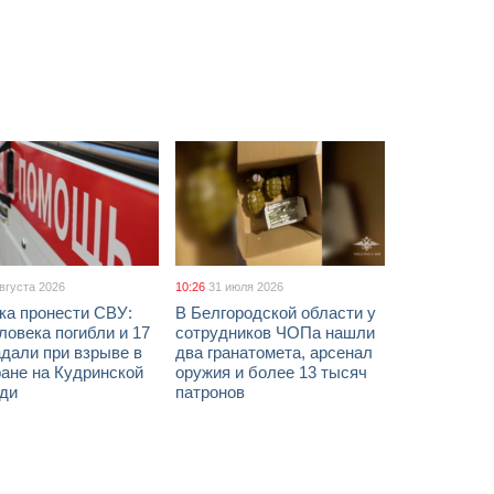
августа 2026
10:26
31 июля 2026
ка пронести СВУ:
В Белгородской области у
ловека погибли и 17
сотрудников ЧОПа нашли
дали при взрыве в
два гранатомета, арсенал
ане на Кудринской
оружия и более 13 тысяч
ди
патронов