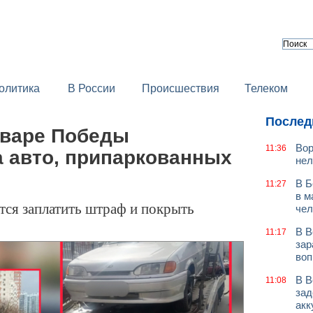
олитика
В России
Происшествия
Телеком
Послед
ьваре Победы
Вор
11:36
а авто, припаркованных
нел
В Б
11:27
в м
ся заплатить штраф и покрыть
чел
В В
11:17
зар
воп
В В
11:08
зад
акк