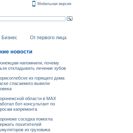
Мобильная версия
Бизнес
От первого лица
ние новости
онежцам напомнили, почему
ьзя откладывать лечение зубов
орисоглебске из горящего дома
аске спасаемого вывели
овека
оронежской области в МАХ
аботал бот-консультант по
росам капремонта
оронеже соседка помогла
ержать похитителей
умуляторов из грузовика