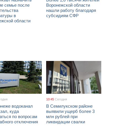
ие семье после
Воронежской области
тельства
нашли работу благодаря
ратуры в
субсидиям СФР
ежской области
годня
10:45
Сегодня
онеже водоканал
В Семилукском районе
зал, куда
выявили ущерб более 3
аться по вопросам
млн рублей при
абного отключения
ликвидации свалки