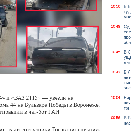
В В
10:56
куд
мас
Суд
10:48
сем
про
обл
В С
10:45
уще
лик
В Л
10:43
авт
тыс
эне
» и «ВАЗ 2115» — увезли на
Бир
10:04
нач
ома 44 на Бульваре Победы в Воронеже.
тон
правили в чат-бот ГАИ
В В
09:56
нас
гировали сотрудники Госавтоинспекции.