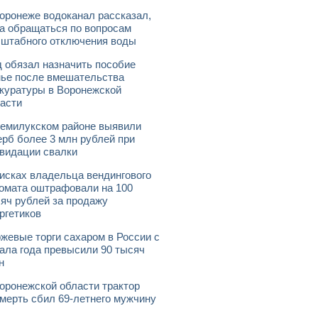
оронеже водоканал рассказал,
а обращаться по вопросам
штабного отключения воды
 обязал назначить пособие
ье после вмешательства
куратуры в Воронежской
асти
емилукском районе выявили
рб более 3 млн рублей при
видации свалки
исках владельца вендингового
омата оштрафовали на 100
яч рублей за продажу
ргетиков
жевые торги сахаром в России с
ала года превысили 90 тысяч
н
оронежской области трактор
мерть сбил 69-летнего мужчину