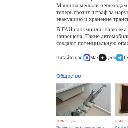
Машины мешали пешеходам и
теперь грозит штраф за нару
эвакуацию и хранение транс
В ГАИ напомнили: парковка 
запрещена. Такие автомобил
создают потенциальную опас
Читайте нас:
Max
Дзен
Te
Общество
11:36
Сегодня
10:48
Се
Воронежцам напомнили,
Суд о