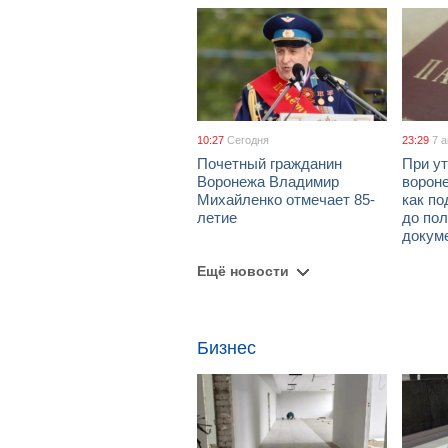
10:27
Сегодня
23:29
7 
Почетный гражданин
При ут
Воронежа Владимир
ворон
Михайленко отмечает 85-
как по
летие
до пол
докум
Ещё новости
Бизнес