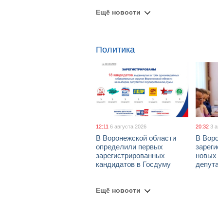
Ещё новости
Политика
12:11
6 августа 2026
20:32
3 
В Воронежской области
В Вор
определили первых
зарег
зарегистрированных
новых
кандидатов в Госдуму
депут
Ещё новости