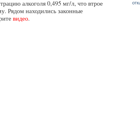
рацию алкоголя 0,495 мг/л, что втрое
отк
у. Рядом находились законные
трите
видео
.