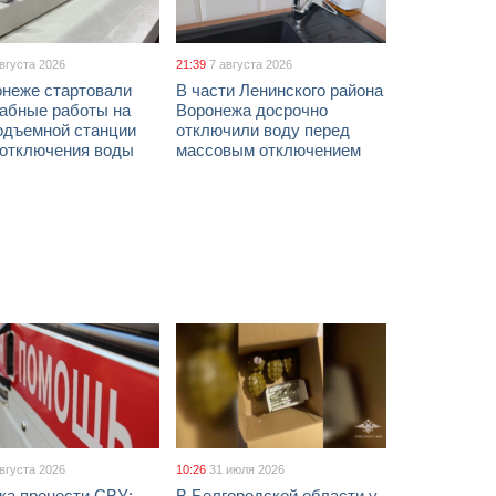
августа 2026
21:39
7 августа 2026
онеже стартовали
В части Ленинского района
абные работы на
Воронежа досрочно
одъемной станции
отключили воду перед
 отключения воды
массовым отключением
августа 2026
10:26
31 июля 2026
ка пронести СВУ:
В Белгородской области у