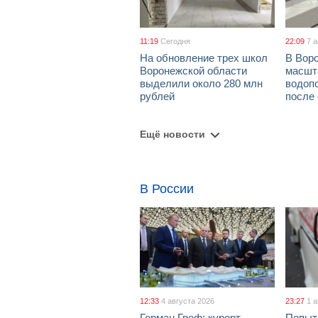
11:19
Сегодня
22:09
7 
На обновление трех школ
В Вор
Воронежской области
масшт
выделили около 280 млн
водоп
рублей
после
Ещё новости
В России
12:33
4 августа 2026
23:27
1 
Герман Греф: курорт
Попыт