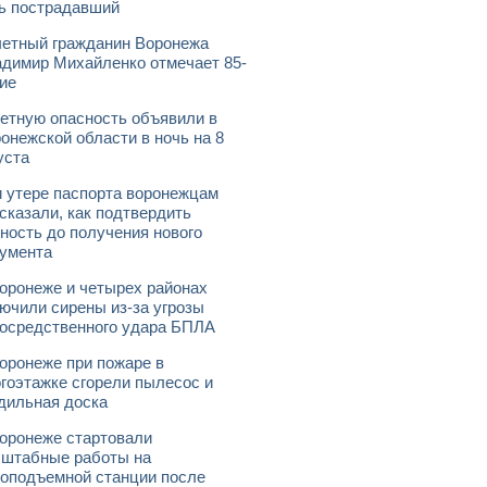
ь пострадавший
етный гражданин Воронежа
димир Михайленко отмечает 85-
ие
етную опасность объявили в
онежской области в ночь на 8
уста
 утере паспорта воронежцам
сказали, как подтвердить
ность до получения нового
умента
оронеже и четырех районах
ючили сирены из-за угрозы
осредственного удара БПЛА
оронеже при пожаре в
гоэтажке сгорели пылесос и
дильная доска
оронеже стартовали
штабные работы на
оподъемной станции после