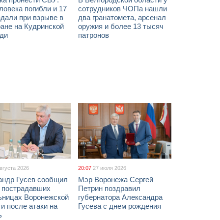
ловека погибли и 17
сотрудников ЧОПа нашли
дали при взрыве в
два гранатомета, арсенал
ане на Кудринской
оружия и более 13 тысяч
ди
патронов
августа 2026
20:07
27 июля 2026
андр Гусев сообщил
Мэр Воронежа Сергей
х пострадавших
Петрин поздравил
ьницах Воронежской
губернатора Александра
и после атаки на
Гусева с днем рождения
ь