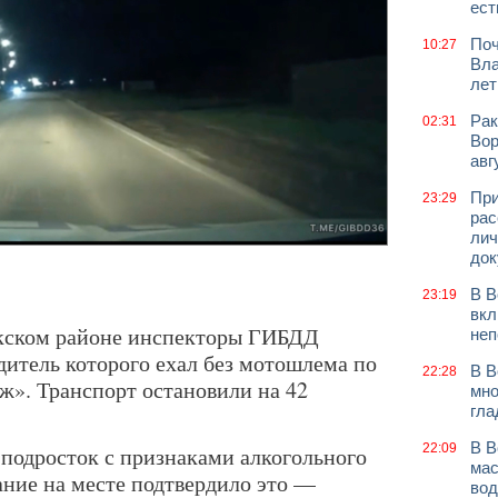
ест
Поч
10:27
Вла
лет
Рак
02:31
Вор
авг
При
23:29
рас
лич
док
В В
23:19
вкл
укском районе инспекторы ГИБДД
неп
дитель которого ехал без мотошлема по
В В
22:28
ж». Транспорт остановили на 42
мно
гла
В В
22:09
 подросток с признаками алкогольного
мас
ание на месте подтвердило это —
вод