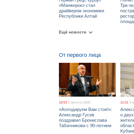
«Манжерок» стал
Три че
драйвером экономики
постра
Республики Алтай
рестор
площа
Ещё новости
От первого лица
18:53
5 августа 2026
12:01
4 
«Аплодируем Вам стоя!»:
Алекс
Александр Гусев
о дву
поздравил Бронислава
жител
Табачникова с 90-летием
област
Кубан