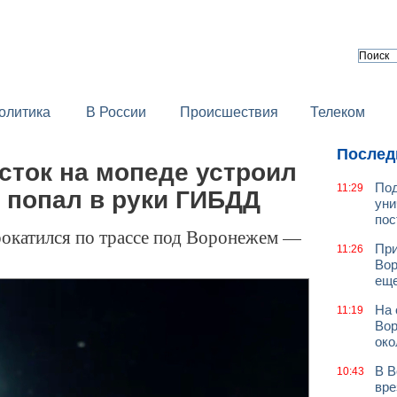
олитика
В России
Происшествия
Телеком
Послед
сток на мопеде устроил
Под
11:29
 попал в руки ГИБДД
уни
пос
окатился по трассе под Воронежем —
При
11:26
Вор
еще
На 
11:19
Вор
око
В В
10:43
вре