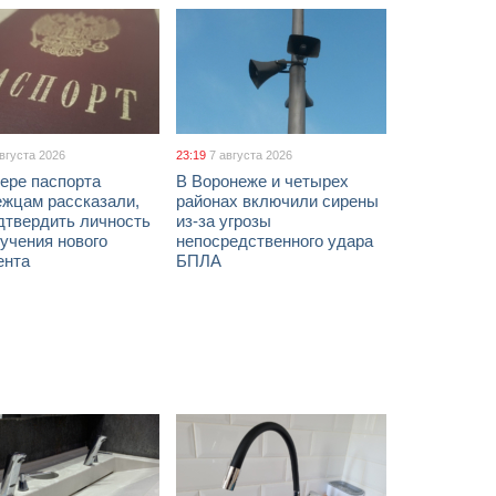
августа 2026
23:19
7 августа 2026
ере паспорта
В Воронеже и четырех
ежцам рассказали,
районах включили сирены
дтвердить личность
из-за угрозы
учения нового
непосредственного удара
ента
БПЛА