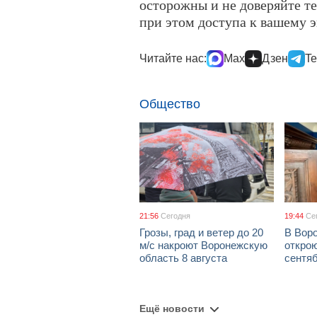
осторожны и не доверяйте те
при этом доступа к вашему э
Читайте нас:
Max
Дзен
Te
Общество
21:56
Сегодня
19:44
Се
Грозы, град и ветер до 20
В Вор
м/с накроют Воронежскую
открою
область 8 августа
сентя
Ещё новости