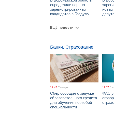
В Воронежской области
В Вор
определили первых
зарег
зарегистрированных
новых
кандидатов в Госдуму
депут
Ещё новости
Банки, Страхование
12:47
Сегодня
11:37
5 а
Сбер сообщил о запуске
ФАС у
образовательного кредита
сговор
для обучения по любой
страх
специальности