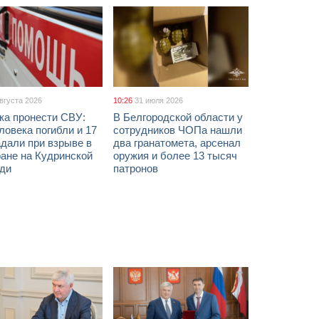
августа 2026
10:26
31 июля 2026
ка пронести СВУ:
В Белгородской области у
ловека погибли и 17
сотрудников ЧОПа нашли
дали при взрыве в
два гранатомета, арсенал
ане на Кудринской
оружия и более 13 тысяч
ди
патронов