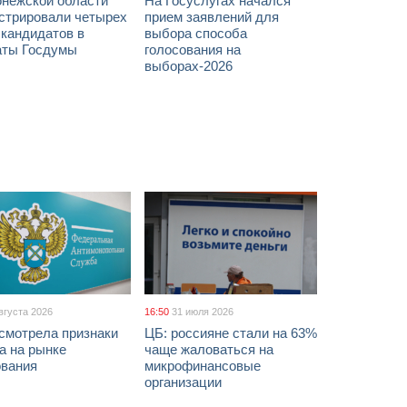
онежской области
На Госуслугах начался
истрировали четырех
прием заявлений для
 кандидатов в
выбора способа
аты Госдумы
голосования на
выборах-2026
вгуста 2026
16:50
31 июля 2026
смотрела признаки
ЦБ: россияне стали на 63%
а на рынке
чаще жаловаться на
ования
микрофинансовые
организации