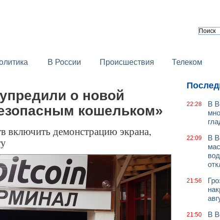
олитика
В России
Происшествия
Телеком
Послед
упредили о новой
В В
22:28
безопасным кошельком»
мно
гла
 включить демонстрацию экрана,
В В
22:09
ту
мас
вод
отк
Гро
21:56
нак
авг
В В
21:50