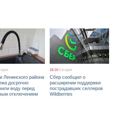
годня
16:16
Сегодня
и Ленинского района
Сбер сообщил о
ежа досрочно
расширении поддержки
чили воду перед
пострадавших селлеров
вым отключением
Wildberries