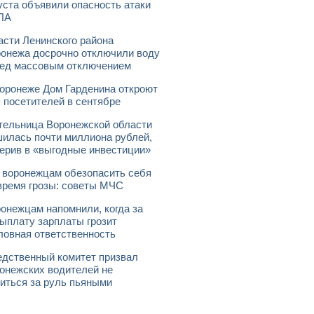
уста объявили опасность атаки
ЛА
асти Ленинского района
онежа досрочно отключили воду
ед массовым отключением
оронеже Дом Гарденина откроют
 посетителей в сентябре
ельница Воронежской области
илась почти миллиона рублей,
ерив в «выгодные инвестиции»
 воронежцам обезопасить себя
время грозы: советы МЧС
онежцам напомнили, когда за
ыплату зарплаты грозит
ловная ответственность
дственный комитет призвал
онежских водителей не
иться за руль пьяными