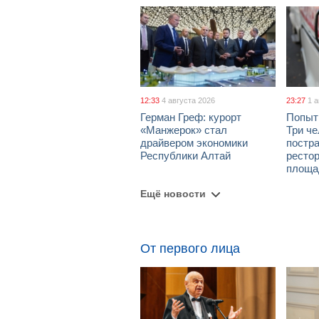
12:33
4 августа 2026
23:27
1 
Герман Греф: курорт
Попыт
«Манжерок» стал
Три че
драйвером экономики
постра
Республики Алтай
рестор
площа
Ещё новости
От первого лица