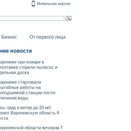
Мобильная версия
Бизнес
От первого лица
ние новости
оронеже при пожаре в
гоэтажке сгорели пылесос и
дильная доска
оронеже стартовали
штабные работы на
оподъемной станции после
лючения воды
зы, град и ветер до 20 м/с
роют Воронежскую область 8
уста
оронежской области вечером 7