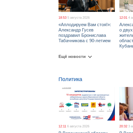
18:53
5 августа 2026
12:01
4 
«Аплодируем Вам стоя!»:
Алекс
Александр Гусев
о дву
поздравил Бронислава
жител
Табачникова с 90-летием
област
Кубан
Ещё новости
Политика
12:11
6 августа 2026
20:32
3 