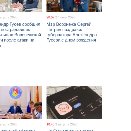
августа 2026
20:07
27 июля 2026
андр Гусев сообщил
Мэр Воронежа Сергей
х пострадавших
Петрин поздравил
ьницах Воронежской
губернатора Александра
и после атаки на
Гусева с днем рождения
ь
августа 2026
10:45
3 августа 2026