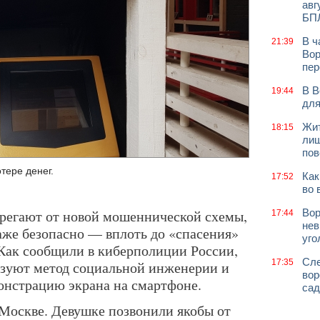
авг
БП
В ч
21:39
Вор
пер
В В
19:44
для
Жит
18:15
лиш
пов
тере денег.
Как
17:52
во 
регают от новой мошеннической схемы,
Вор
17:44
нев
даже безопасно — вплоть до «спасения»
уго
 Как сообщили в киберполиции России,
Сле
17:35
ьзуют метод социальной инженерии и
вор
онстрацию экрана на смартфоне.
сад
 Москве. Девушке позвонили якобы от