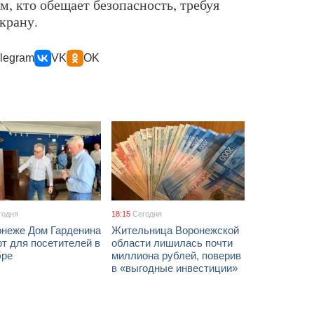
м, кто обещает безопасность, требуя
крану.
legram
VK
OK
годня
18:15
Сегодня
онеже Дом Гарденина
Жительница Воронежской
т для посетителей в
области лишилась почти
бре
миллиона рублей, поверив
в «выгодные инвестиции»