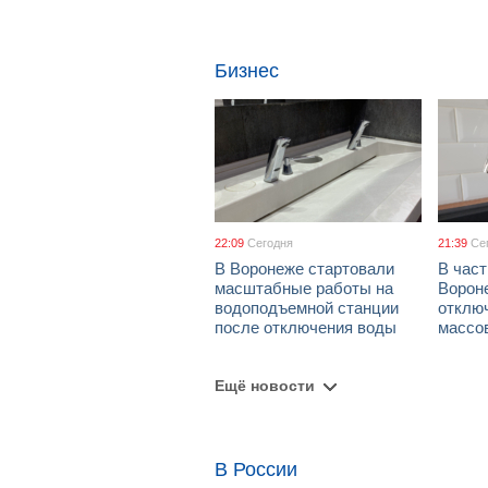
Бизнес
22:09
Сегодня
21:39
Се
В Воронеже стартовали
В част
масштабные работы на
Ворон
водоподъемной станции
отклю
после отключения воды
массо
Ещё новости
В России