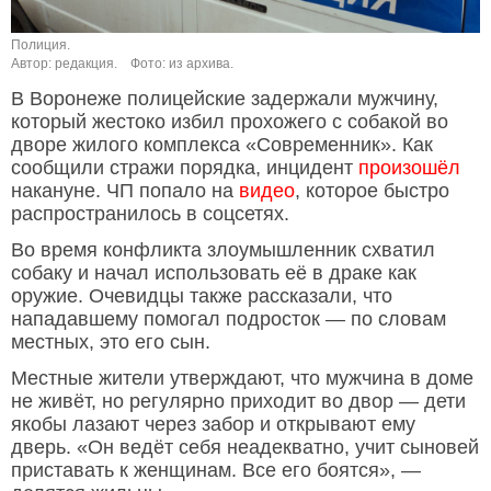
Полиция.
Автор: редакция.
Фото: из архива.
В Воронеже полицейские задержали мужчину,
который жестоко избил прохожего с собакой во
дворе жилого комплекса «Современник». Как
сообщили стражи порядка, инцидент
произошёл
накануне. ЧП попало на
видео
, которое быстро
распространилось в соцсетях.
Во время конфликта злоумышленник схватил
собаку и начал использовать её в драке как
оружие. Очевидцы также рассказали, что
нападавшему помогал подросток — по словам
местных, это его сын.
Местные жители утверждают, что мужчина в доме
не живёт, но регулярно приходит во двор — дети
якобы лазают через забор и открывают ему
дверь. «Он ведёт себя неадекватно, учит сыновей
приставать к женщинам. Все его боятся», —