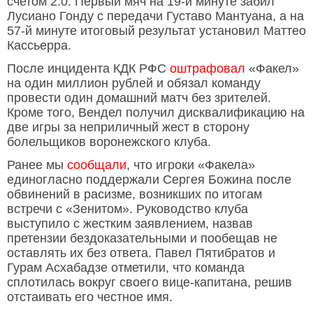
счетом 2:0. Первый мяч на 19-й минуте забил
Лусиано Гонду с передачи Густаво Мантуана, а на
57-й минуте итоговый результат установил Маттео
Кассьерра.
После инцидента КДК РФС
оштрафовал
«Факел»
на один миллион рублей и обязал команду
провести один домашний матч без зрителей.
Кроме того, Вендел получил дисквалификацию на
две игры за неприличный жест в сторону
болельщиков воронежского клуба.
Ранее мы
сообщали
, что игроки «Факела»
единогласно поддержали Сергея Божина после
обвинений в расизме, возникших по итогам
встречи с «Зенитом». Руководство клуба
выступило с жестким заявлением, назвав
претензии бездоказательными и пообещав не
оставлять их без ответа. Павел Пятибратов и
Гурам Асхабадзе отметили, что команда
сплотилась вокруг своего вице-капитана, решив
отстаивать его честное имя.