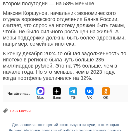
втором полугодии — на 58% меньше.
Максим Коршунов, начальник экономического
отдела воронежского отделения Банка России,
считает, что спрос на ипотеку должен быть таким,
чтобы не было сильного роста цен на жильё. А
меры поддержки должны быть более адресными,
например, семейная ипотека.
К концу декабря 2024-го общая задолженность по
ипотеке в регионе была чуть больше 235
миллиардов рублей. Это на 7% больше, чем в
начале года. Но это меньше, чем в 2023 году,
когда портфель увеличился на 32%.
Читайте нас:
Max
Дзен
TG
VK
OK
Банк России
Для анализа посещений используются куки, с помощью
Перейти на полную версию сайта
Яндекс.Метрики ведется обработка персональных данных.