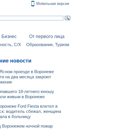
Мобильная версия
Бизнес
От первого лица
ость, С/Х
Образование, Туризм
ние новости
Ясном проезде в Воронеже
ти на два месяца закроют
ижение
павшего 18-летнего юношу
ли живым в Воронеже
оронеже Ford Fiesta влетел в
ск: водитель сбежал, женщина
ала в больницу
 Воронежем ночной пожар