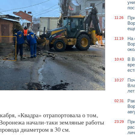
уни
пос
При
11:26
Вор
еще
На 
11:19
Вор
око
В В
10:43
вре
ест
Поч
10:27
Вла
лет
Рак
02:31
Вор
авг
екабря, «Квадра» отрапортовала о том,
 Воронежа начали-таки земляные работы
При
23:29
рас
провода диаметром в 30 см.
лич