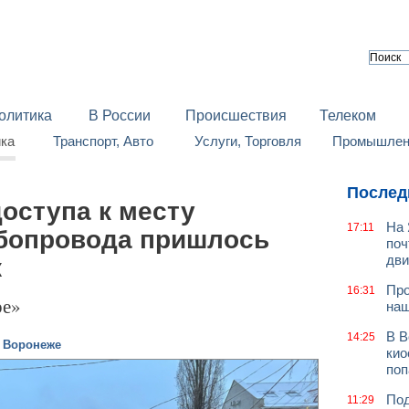
олитика
В России
Происшествия
Телеком
йка
Транспорт, Авто
Услуги, Торговля
Промышленн
Послед
оступа к месту
На 
17:11
бопровода пришлось
поч
дв
ж
Про
16:31
ре»
наш
В В
14:25
в Воронеже
кио
поп
Под
11:29