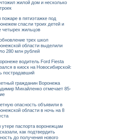
чтожил жилой дом и несколько
троек
 пожаре в пятиэтажке под
онежем спасли троих детей и
 четырех жильцов
обновление трех школ
онежской области выделили
ло 280 млн рублей
оронеже водитель Ford Fiesta
зался в киоск на Новосибирской:
ь пострадавший
етный гражданин Воронежа
димир Михайленко отмечает 85-
ие
етную опасность объявили в
онежской области в ночь на 8
уста
 утере паспорта воронежцам
сказали, как подтвердить
ность до получения нового