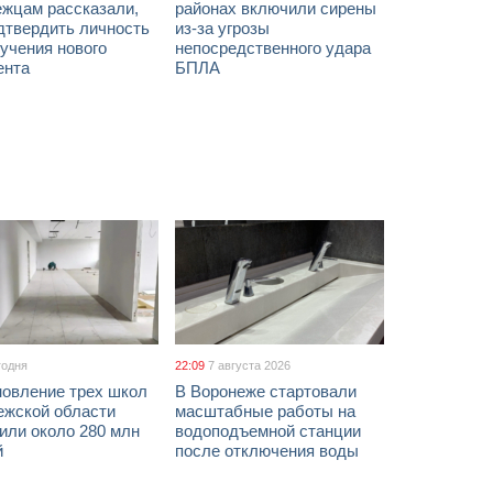
ежцам рассказали,
районах включили сирены
дтвердить личность
из-за угрозы
учения нового
непосредственного удара
ента
БПЛА
годня
22:09
7 августа 2026
новление трех школ
В Воронеже стартовали
ежской области
масштабные работы на
или около 280 млн
водоподъемной станции
й
после отключения воды