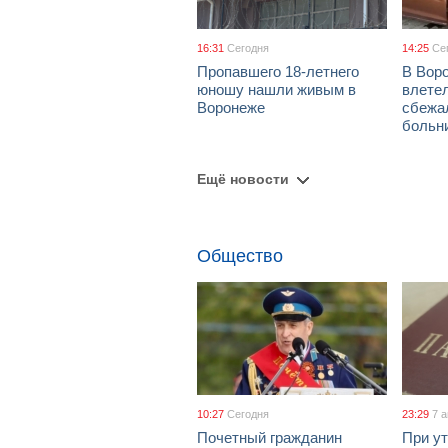
16:31
Сегодня
14:25
Се
Пропавшего 18-летнего
В Воро
юношу нашли живым в
влетел
Воронеже
сбежа
больн
Ещё новости
Общество
10:27
Сегодня
23:29
7 
Почетный гражданин
При ут