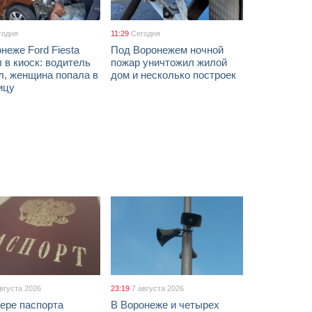
годня
11:29
Сегодня
неже Ford Fiesta
Под Воронежем ночной
 в киоск: водитель
пожар уничтожил жилой
л, женщина попала в
дом и несколько построек
ицу
августа 2026
23:19
7 августа 2026
ере паспорта
В Воронеже и четырех