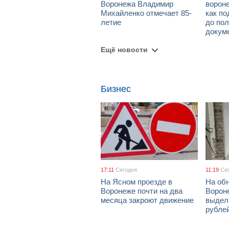
Воронежа Владимир
ворон
Михайленко отмечает 85-
как по
летие
до пол
докум
Ещё новости
Бизнес
17:11
Сегодня
11:19
Се
На Ясном проезде в
На об
Воронеже почти на два
Ворон
месяца закроют движение
выдел
рубле