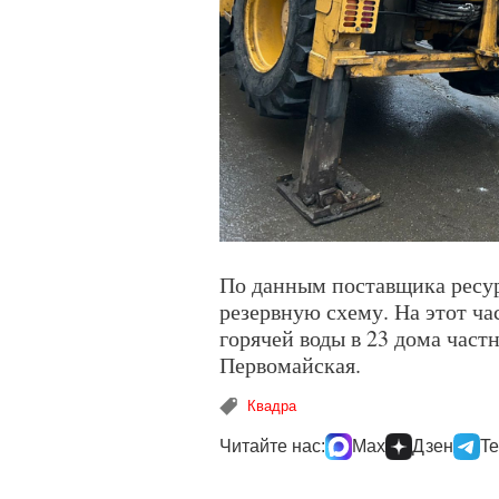
По данным поставщика ресур
резервную схему. На этот ча
горячей воды в 23 дома част
Первомайская.
Квадра
Читайте нас:
Max
Дзен
Te