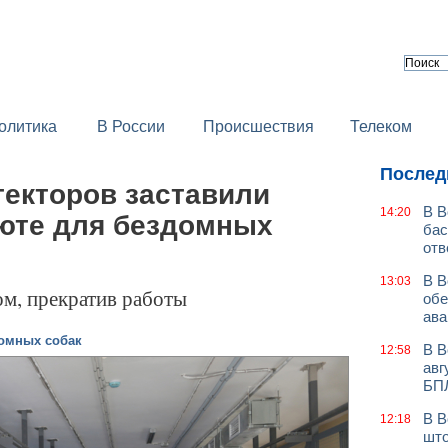
олитика
В России
Происшествия
Телеком
Послед
текторов заставили
В В
14:20
юте для бездомных
бас
отв
В В
13:03
м, прекратив работы
обе
ава
домных собак
В В
12:58
авг
БП
В В
12:18
што