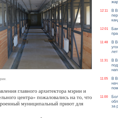
жар
В В
12:11
пер
кан
Бан
12:01
пра
В В
11:48
уго
лет
В В
11:31
под
нап
В В
11:05
рии.
нач
по
вления главного архитектора мэрии и
льного центра» пожаловались на то, что
Бол
11:00
обл
строенный муниципальный приют для
за 