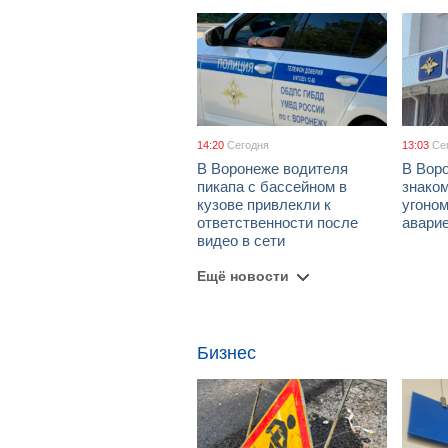
14:20
Сегодня
13:03
Се
В Воронеже водителя
В Вор
пикапа с бассейном в
знако
кузове привлекли к
угоном
ответственности после
авари
видео в сети
Ещё новости
Бизнес