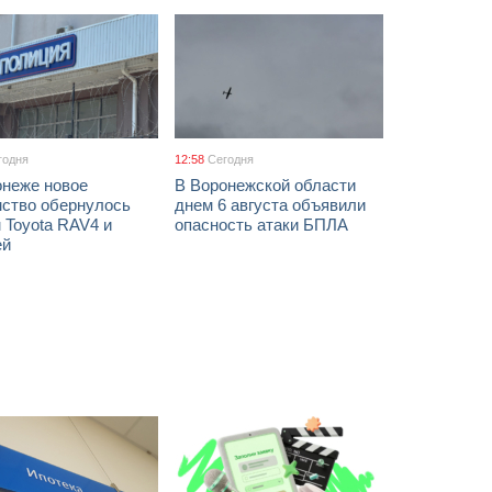
годня
12:58
Сегодня
онеже новое
В Воронежской области
мство обернулось
днем 6 августа объявили
 Toyota RAV4 и
опасность атаки БПЛА
ей