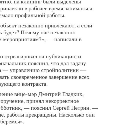
оятно, на клининг были выделены
привлекли в рабочее время заниматься
немало профильной работы.
 объект незаконно привлекают, а если
ть будет? Почему нас незаконно
м мероприятиям?», — написали в
н отреагировал на публикацию и
оначальник пояснил, что дал задачу
та — управлению стройполитики —
вать своевременное завершение всех
вующего контракта.
ение вице-мэр Дмитрий Гладких,
поручение, принял некорректное
убботник, — пояснил Сергей Петрин. —
е, работы прекращены. Насколько они
беремся».