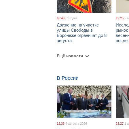
10:40
Сегодня
19:25
5 
Движение на участке
Иссле
улицы Свободы в
рынок 
Воронеже ограничат до 8
весен
августа
после
Ещё новости
В России
12:33
4 августа 2026
23:27
1 