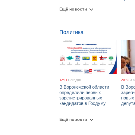
Ещё новости
Политика
12:11
Сегодня
20:32
3 
В Воронежской области
В Вор
определили первых
зарег
зарегистрированных
новых
кандидатов в Госдуму
депут
Ещё новости