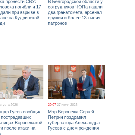
ка пронести СВУ:
В Белгородской области у
ловека погибли и 17
сотрудников ЧОПа нашли
дали при взрыве в
два гранатомета, арсенал
ане на Кудринской
оружия и более 13 тысяч
ди
патронов
августа 2026
20:07
27 июля 2026
андр Гусев сообщил
Мэр Воронежа Сергей
х пострадавших
Петрин поздравил
ьницах Воронежской
губернатора Александра
и после атаки на
Гусева с днем рождения
ь