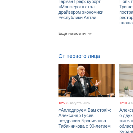
Герман Греф: курорт
Попыт
«Манжерок» стал
Три че
драйвером экономики
постра
Республики Алтай
рестор
площа
Ещё новости
От первого лица
18:53
5 августа 2026
12:01
4 
«Аплодируем Вам стоя!»:
Алекс
Александр Гусев
о дву
поздравил Бронислава
жител
Табачникова с 90-летием
област
Кубан