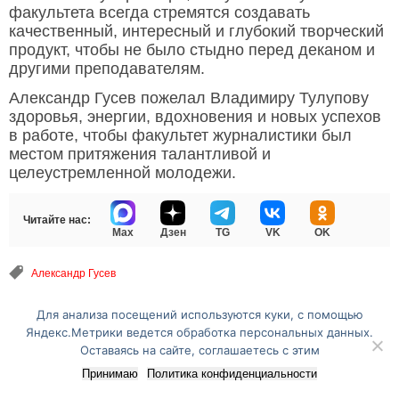
факультета всегда стремятся создавать
качественный, интересный и глубокий творческий
продукт, чтобы не было стыдно перед деканом и
другими преподавателям.
Александр Гусев пожелал Владимиру Тулупову
здоровья, энергии, вдохновения и новых успехов
в работе, чтобы факультет журналистики был
местом притяжения талантливой и
целеустремленной молодежи.
Читайте нас:
Max
Дзен
TG
VK
OK
Александр Гусев
Для анализа посещений используются куки, с помощью
Перейти на полную версию сайта
Яндекс.Метрики ведется обработка персональных данных.
Оставаясь на сайте, соглашаетесь с этим
Принимаю
Политика конфиденциальности