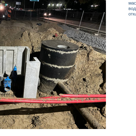
мас
вод
отк