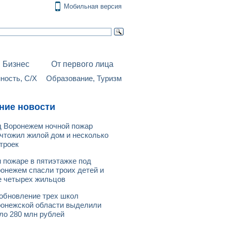
Мобильная версия
Бизнес
От первого лица
ость, С/Х
Образование, Туризм
ние новости
 Воронежем ночной пожар
чтожил жилой дом и несколько
троек
 пожаре в пятиэтажке под
онежем спасли троих детей и
 четырех жильцов
обновление трех школ
онежской области выделили
ло 280 млн рублей