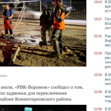
В В
10:43
вре
ест
Поч
10:27
Вла
лет
Рак
02:31
Вор
авг
При
23:29
рас
лич
док
В В
23:19
онеж».
вкл
неп
 июля, «РВК-Воронеж» сообщил о том,
ли задвижки для переключения
В В
22:28
мно
районе Коминтерновского района.
гла
В В
22:09