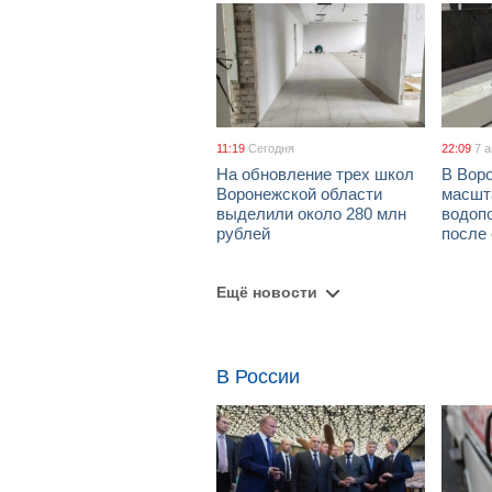
11:19
Сегодня
22:09
7 
На обновление трех школ
В Вор
Воронежской области
масшт
выделили около 280 млн
водоп
рублей
после
Ещё новости
В России