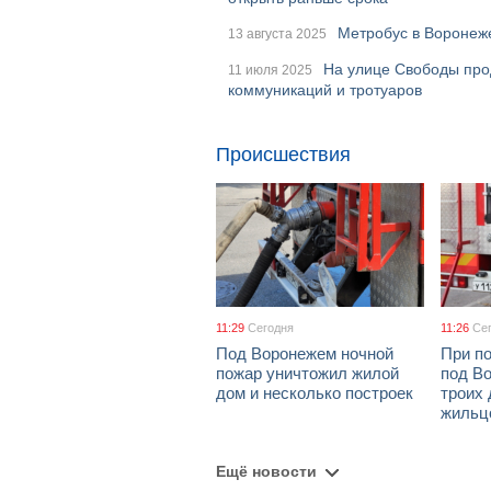
Метробус в Воронеж
13 августа 2025
На улице Свободы про
11 июля 2025
коммуникаций и тротуаров
Происшествия
11:29
Сегодня
11:26
Се
Под Воронежем ночной
При по
пожар уничтожил жилой
под В
дом и несколько построек
троих 
жильц
Ещё новости