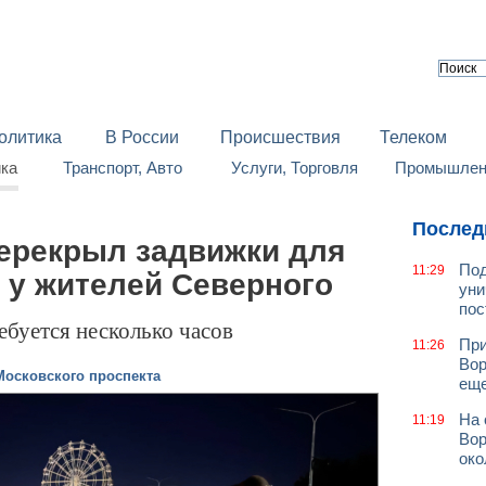
олитика
В России
Происшествия
Телеком
йка
Транспорт, Авто
Услуги, Торговля
Промышленн
Послед
ерекрыл задвижки для
Под
11:29
 у жителей Северного
уни
пос
буется несколько часов
При
11:26
Вор
Московского проспекта
еще
На 
11:19
Вор
око