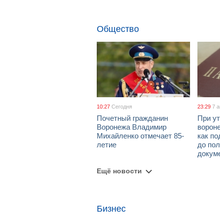
Общество
10:27
Сегодня
23:29
7 
Почетный гражданин
При ут
Воронежа Владимир
ворон
Михайленко отмечает 85-
как по
летие
до пол
докум
Ещё новости
Бизнес