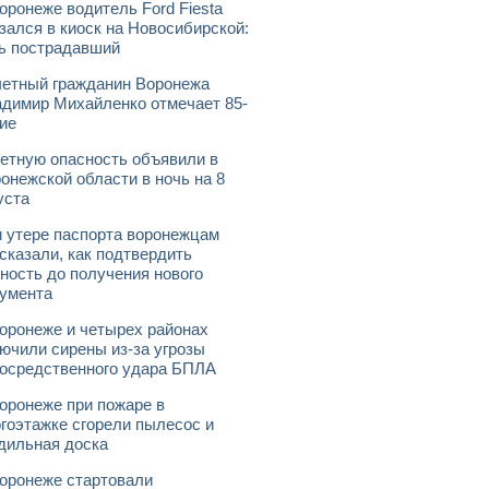
оронеже водитель Ford Fiesta
зался в киоск на Новосибирской:
ь пострадавший
етный гражданин Воронежа
димир Михайленко отмечает 85-
ие
етную опасность объявили в
онежской области в ночь на 8
уста
 утере паспорта воронежцам
сказали, как подтвердить
ность до получения нового
умента
оронеже и четырех районах
ючили сирены из-за угрозы
осредственного удара БПЛА
оронеже при пожаре в
гоэтажке сгорели пылесос и
дильная доска
оронеже стартовали