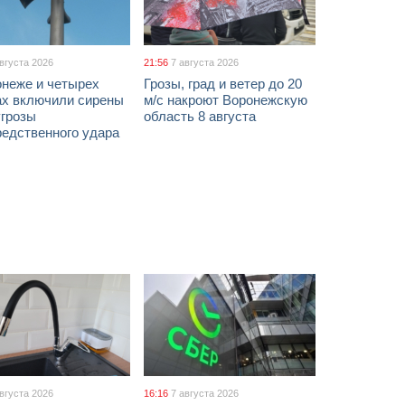
августа 2026
21:56
7 августа 2026
онеже и четырех
Грозы, град и ветер до 20
ах включили сирены
м/с накроют Воронежскую
угрозы
область 8 августа
редственного удара
августа 2026
16:16
7 августа 2026