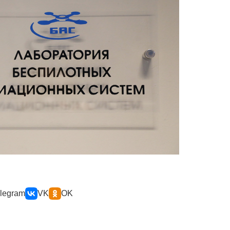
legram
VK
OK