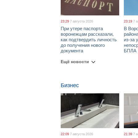
23:29
7 августа 2026
23:19
7 
При утере паспорта
В Вор
воронежцам рассказали,
район
как подтвердить личность
из-за 
до получения нового
непос
документа
БПЛА
Ещё новости
Бизнес
22:09
7 августа 2026
21:39
7 