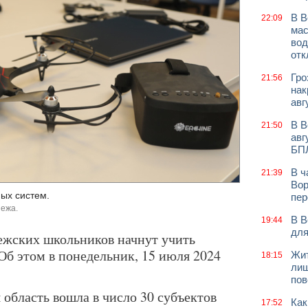
В В
22:09
мас
вод
отк
Гро
21:56
нак
авг
В В
21:50
авг
БП
В ч
21:39
Вор
ых систем.
пер
нежа.
В В
19:44
для
ежских школьников начнут учить
Об этом в понедельник, 15 июля 2024
Жит
18:15
лиш
пов
 область вошла в число 30 субъектов
Как
17:52