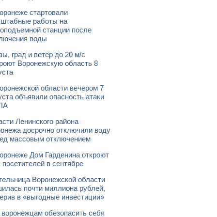
оронеже стартовали
штабные работы на
оподъемной станции после
лючения воды
зы, град и ветер до 20 м/с
роют Воронежскую область 8
уста
оронежской области вечером 7
уста объявили опасность атаки
ЛА
асти Ленинского района
онежа досрочно отключили воду
ед массовым отключением
оронеже Дом Гарденина откроют
 посетителей в сентябре
ельница Воронежской области
илась почти миллиона рублей,
ерив в «выгодные инвестиции»
 воронежцам обезопасить себя