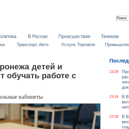
олитика
В России
Происшествия
Телеком
йка
Транспорт, Авто
Услуги, Торговля
Промышленн
Послед
ронежа детей и
При
23:29
т обучать работе с
рас
лич
док
иальные кабинеты
В В
23:19
вкл
неп
В В
22:28
мно
гла