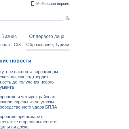
Мобильная версия
Бизнес
От первого лица
ость, С/Х
Образование, Туризм
ние новости
 утере паспорта воронежцам
сказали, как подтвердить
ность до получения нового
умента
оронеже и четырех районах
ючили сирены из-за угрозы
осредственного удара БПЛА
оронеже при пожаре в
гоэтажке сгорели пылесос и
дильная доска