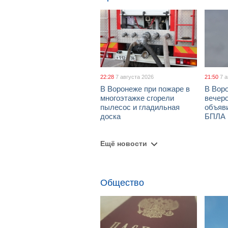
22:28
7 августа 2026
21:50
7 
В Воронеже при пожаре в
В Вор
многоэтажке сгорели
вечеро
пылесос и гладильная
объяви
доска
БПЛА
Ещё новости
Общество