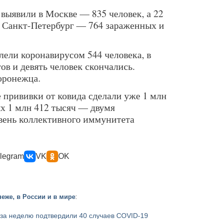
 выявили в Москве — 835 человек, а 22
е Санкт-Петербург — 764 зараженных и
лели коронавирусом 544 человека, в
в и девять человек скончались.
оронежца.
е прививки от ковида сделали уже 1 млн
ых 1 млн 412 тысяч — двумя
вень коллективного иммунитета
legram
VK
OK
еже, в России и в мире
:
 за неделю подтвердили 40 случаев COVID-19