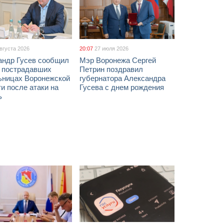
августа 2026
20:07
27 июля 2026
андр Гусев сообщил
Мэр Воронежа Сергей
х пострадавших
Петрин поздравил
ьницах Воронежской
губернатора Александра
и после атаки на
Гусева с днем рождения
ь