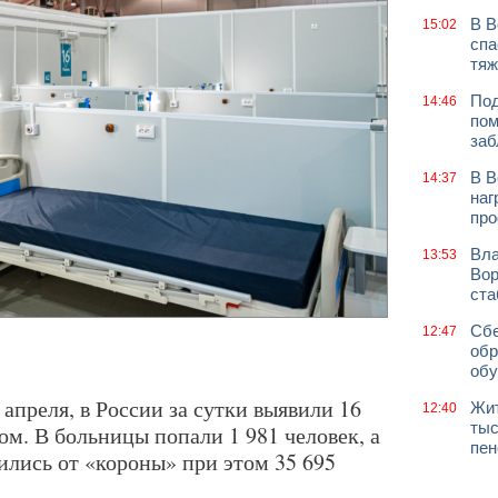
В В
15:02
спа
тяж
Под
14:46
пом
заб
В В
14:37
наг
про
Вла
13:53
Вор
ст
Сбе
12:47
обр
обу
 апреля, в России за сутки выявили 16
Жит
12:40
тыс
м. В больницы попали 1 981 человек, а
пен
ились от «короны» при этом 35 695