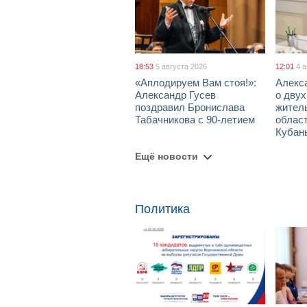
18:53
5 августа 2026
12:01
4 
«Аплодируем Вам стоя!»:
Алекс
Александр Гусев
о дву
поздравил Бронислава
жител
Табачникова с 90-летием
област
Кубан
Ещё новости
Политика