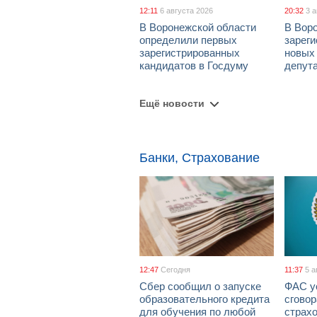
12:11
6 августа 2026
20:32
3 
В Воронежской области
В Вор
определили первых
зарег
зарегистрированных
новых
кандидатов в Госдуму
депут
Ещё новости
Банки, Страхование
12:47
Сегодня
11:37
5 а
Сбер сообщил о запуске
ФАС у
образовательного кредита
сговор
для обучения по любой
страх