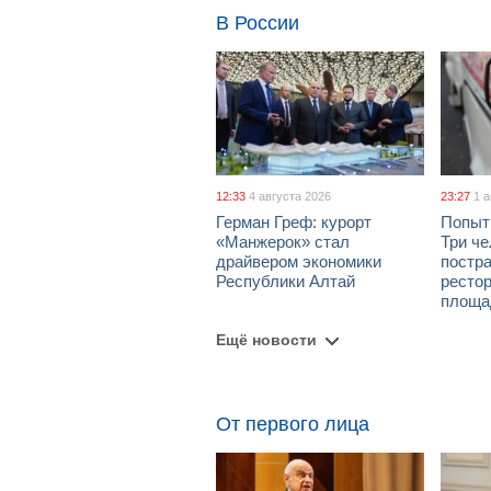
В России
12:33
4 августа 2026
23:27
1 
Герман Греф: курорт
Попыт
«Манжерок» стал
Три че
драйвером экономики
постра
Республики Алтай
рестор
площа
Ещё новости
От первого лица