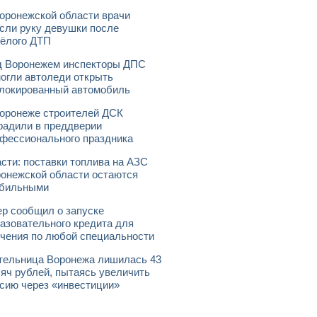
оронежской области врачи
сли руку девушки после
ёлого ДТП
 Воронежем инспекторы ДПС
огли автоледи открыть
локированный автомобиль
оронеже строителей ДСК
радили в преддверии
фессионального праздника
сти: поставки топлива на АЗС
онежской области остаются
абильными
р сообщил о запуске
азовательного кредита для
чения по любой специальности
ельница Воронежа лишилась 43
яч рублей, пытаясь увеличить
сию через «инвестиции»