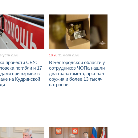
августа 2026
10:26
31 июля 2026
ка пронести СВУ:
В Белгородской области у
ловека погибли и 17
сотрудников ЧОПа нашли
дали при взрыве в
два гранатомета, арсенал
ане на Кудринской
оружия и более 13 тысяч
ди
патронов