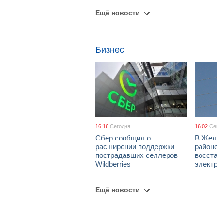
Ещё новости
Бизнес
16:16
Сегодня
16:02
Се
Сбер сообщил о
В Жел
расширении поддержки
район
пострадавших селлеров
восст
Wildberries
элект
Ещё новости