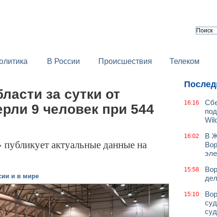
олитика
В России
Происшествия
Телеком
Послед
ласти за сутки от
Сбе
16:16
рли 9 человек при 544
под
Wil
В Ж
16:02
 публикует актуальные данные на
Вор
эле
Вор
15:58
сии и в мире
дел
Вор
15:10
суд
суд