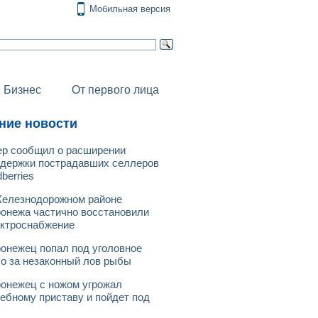
Мобильная версия
Бизнес
От первого лица
ние новости
р сообщил о расширении
держки пострадавших селлеров
dberries
елезнодорожном районе
онежа частично восстановили
ктроснабжение
онежец попал под уголовное
о за незаконный лов рыбы
онежец с ножом угрожал
ебному приставу и пойдет под