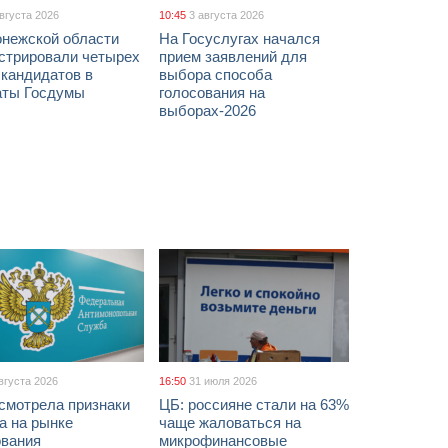
августа 2026
10:45
3 августа 2026
онежской области
На Госуслугах начался
истрировали четырех
прием заявлений для
 кандидатов в
выбора способа
аты Госдумы
голосования на
выборах-2026
вгуста 2026
16:50
31 июля 2026
смотрела признаки
ЦБ: россияне стали на 63%
а на рынке
чаще жаловаться на
ования
микрофинансовые