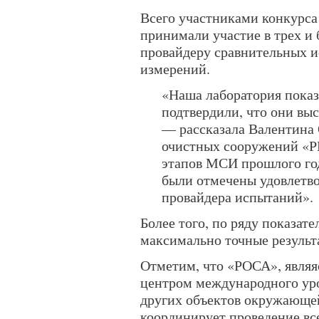
Всего участниками конкурса
принимали участие в трех и
провайдеру сравнительных и
измерений.
«Наша лаборатория показ
подтвердили, что они в
— рассказала Валентина 
очистных сооружений «Р
этапов МСИ прошлого год
были отмечены удовлетв
провайдера испытаний».
Более того, по ряду показа
максимально точные результ
Отметим, что «РОСА», явля
центром международного уро
других объектов окружающей
координирует проведение в