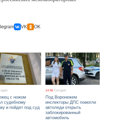
legram
VK
OK
годня
14:46
Сегодня
ежец с ножом
Под Воронежем
ал судебному
инспекторы ДПС помогли
ву и пойдет под суд
автоледи открыть
заблокированный
автомобиль