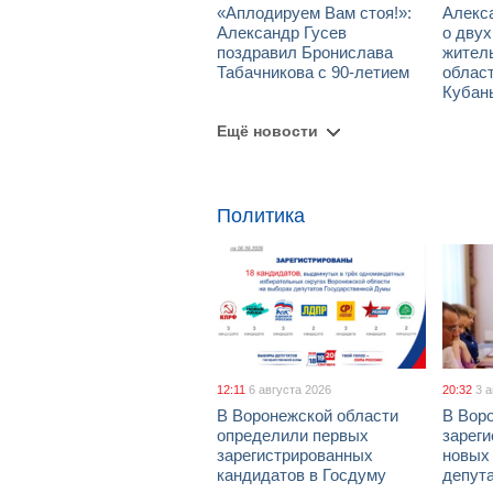
«Аплодируем Вам стоя!»:
Алекс
Александр Гусев
о дву
поздравил Бронислава
жител
Табачникова с 90-летием
област
Кубан
Ещё новости
Политика
12:11
6 августа 2026
20:32
3 
В Воронежской области
В Вор
определили первых
зарег
зарегистрированных
новых
кандидатов в Госдуму
депут