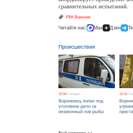
сравнительных испытаний.
РВК-Воронеж
Читайте нас:
Max
Дзен
Te
Происшествия
15:58
Сегодня
15:10
Се
Воронежец попал под
Ворон
уголовное дело за
угрож
незаконный лов рыбы
приста
Ещё новости