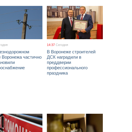
годня
14:37
Сегодня
езнодорожном
В Воронеже строителей
е Воронежа частично
ДСК наградили в
ановили
преддверии
роснабжение
профессионального
праздника