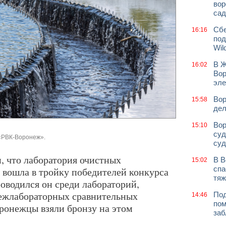
вор
сад
Сбе
16:16
под
Wil
В Ж
16:02
Вор
эле
Вор
15:58
дел
Вор
15:10
суд
«РВК-Воронеж».
суд
м, что лаборатория очистных
В В
15:02
спа
вошла в тройку победителей конкурса
тяж
оводился он среди лабораторий,
ежлабораторных сравнительных
Под
14:46
пом
ронежцы взяли бронзу на этом
заб