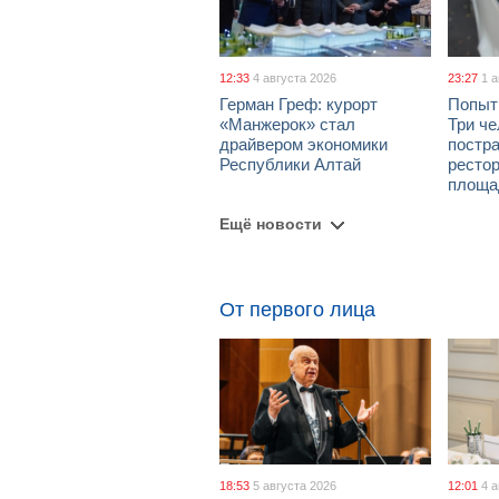
12:33
4 августа 2026
23:27
1 
Герман Греф: курорт
Попыт
«Манжерок» стал
Три че
драйвером экономики
постра
Республики Алтай
рестор
площа
Ещё новости
От первого лица
18:53
5 августа 2026
12:01
4 