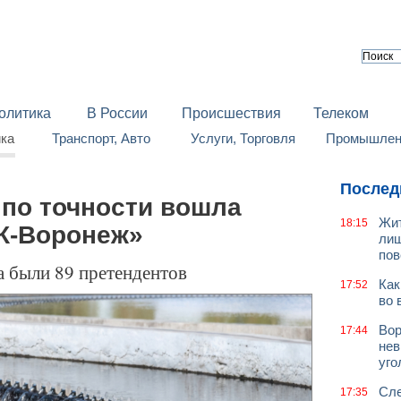
олитика
В России
Происшествия
Телеком
йка
Транспорт, Авто
Услуги, Торговля
Промышленн
Послед
 по точности вошла
Жит
18:15
К-Воронеж»
лиш
пов
а были 89 претендентов
Как
17:52
во 
Вор
17:44
нев
уго
Сле
17:35