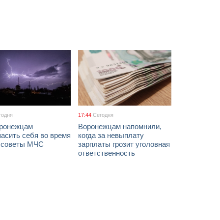
годня
17:44
Сегодня
оронежцам
Воронежцам напомнили,
асить себя во время
когда за невыплату
: советы МЧС
зарплаты грозит уголовная
ответственность