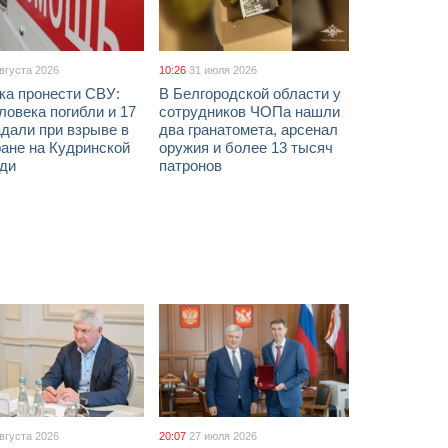
августа 2026
10:26
31 июля 2026
ка пронести СВУ:
В Белгородской области у
ловека погибли и 17
сотрудников ЧОПа нашли
дали при взрыве в
два гранатомета, арсенал
ане на Кудринской
оружия и более 13 тысяч
ди
патронов
августа 2026
20:07
27 июля 2026