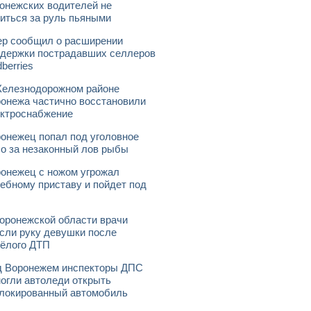
онежских водителей не
иться за руль пьяными
р сообщил о расширении
держки пострадавших селлеров
dberries
елезнодорожном районе
онежа частично восстановили
ктроснабжение
онежец попал под уголовное
о за незаконный лов рыбы
онежец с ножом угрожал
ебному приставу и пойдет под
оронежской области врачи
сли руку девушки после
ёлого ДТП
 Воронежем инспекторы ДПС
огли автоледи открыть
локированный автомобиль