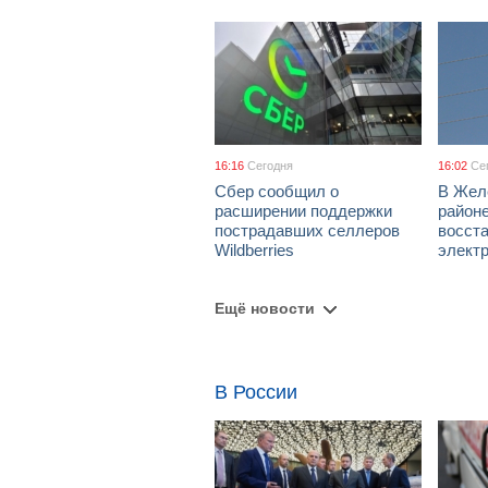
16:16
Сегодня
16:02
Се
Сбер сообщил о
В Жел
расширении поддержки
район
пострадавших селлеров
восст
Wildberries
элект
Ещё новости
В России