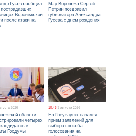
андр Гусев сообщил
Мэр Воронежа Сергей
х пострадавших
Петрин поздравил
ьницах Воронежской
губернатора Александра
и после атаки на
Гусева с днем рождения
ь
августа 2026
10:45
3 августа 2026
онежской области
На Госуслугах начался
истрировали четырех
прием заявлений для
 кандидатов в
выбора способа
аты Госдумы
голосования на