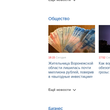
Общество
18:15
Сегодня
17:52
Се
Жительница Воронежской
Как в
области лишилась почти
обезоп
миллиона рублей, поверив
грозы
в «выгодные инвестиции»
Ещё новости
Бизнес