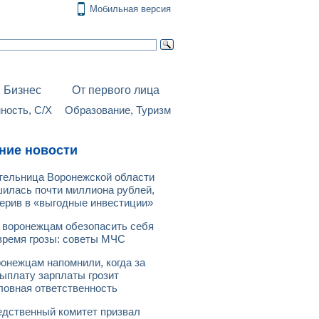
Мобильная версия
Бизнес
От первого лица
ость, С/Х
Образование, Туризм
ние новости
ельница Воронежской области
илась почти миллиона рублей,
ерив в «выгодные инвестиции»
 воронежцам обезопасить себя
время грозы: советы МЧС
онежцам напомнили, когда за
ыплату зарплаты грозит
ловная ответственность
дственный комитет призвал