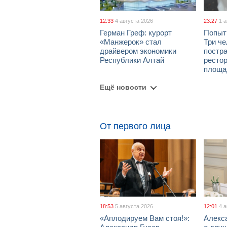
12:33
4 августа 2026
23:27
1 
Герман Греф: курорт
Попыт
«Манжерок» стал
Три че
драйвером экономики
постра
Республики Алтай
рестор
площа
Ещё новости
От первого лица
18:53
5 августа 2026
12:01
4 
«Аплодируем Вам стоя!»:
Алекс