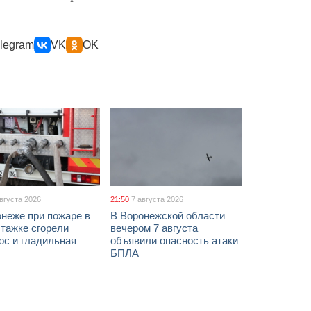
legram
VK
OK
августа 2026
21:50
7 августа 2026
неже при пожаре в
В Воронежской области
тажке сгорели
вечером 7 августа
ос и гладильная
объявили опасность атаки
БПЛА