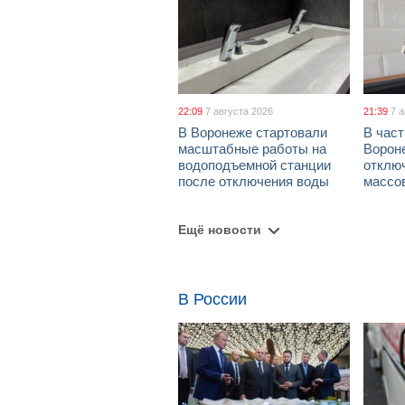
22:09
7 августа 2026
21:39
7 
В Воронеже стартовали
В част
масштабные работы на
Ворон
водоподъемной станции
отклю
после отключения воды
массо
Ещё новости
В России