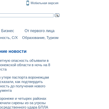
Мобильная версия
Бизнес
От первого лица
ость, С/Х
Образование, Туризм
ние новости
етную опасность объявили в
онежской области в ночь на 8
уста
 утере паспорта воронежцам
сказали, как подтвердить
ность до получения нового
умента
оронеже и четырех районах
ючили сирены из-за угрозы
осредственного удара БПЛА