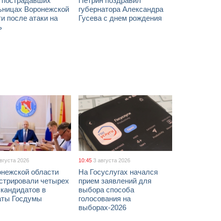
х пострадавших
Петрин поздравил
ьницах Воронежской
губернатора Александра
и после атаки на
Гусева с днем рождения
ь
августа 2026
10:45
3 августа 2026
онежской области
На Госуслугах начался
истрировали четырех
прием заявлений для
 кандидатов в
выбора способа
аты Госдумы
голосования на
выборах-2026