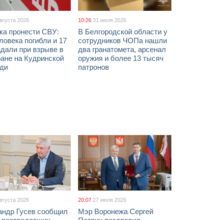
августа 2026
10:26
31 июля 2026
ка пронести СВУ:
В Белгородской области у
ловека погибли и 17
сотрудников ЧОПа нашли
дали при взрыве в
два гранатомета, арсенал
ане на Кудринской
оружия и более 13 тысяч
ди
патронов
августа 2026
20:07
27 июля 2026
андр Гусев сообщил
Мэр Воронежа Сергей