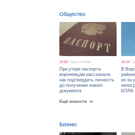
Общество
23:29
7 августа 2026
23:19
7 
При утере паспорта
В Вор
воронежцам рассказали,
район
как подтвердить личность
из-за 
до получения нового
непос
документа
БПЛА
Ещё новости
Бизнес