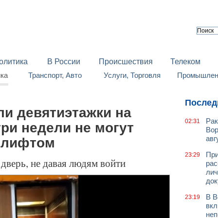
олитика
В России
Происшествия
Телеком
йка
Транспорт, Авто
Услуги, Торговля
Промышленн
Послед
ли девятиэтажки на
Рак
02:31
ри недели не могут
Вор
авг
 лифтом
При
23:29
дверь, не давая людям войти
рас
лич
док
В В
23:19
вкл
неп