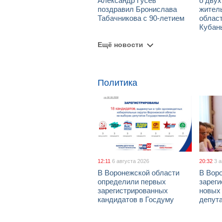
Александр Гусев
о дву
поздравил Бронислава
жител
Табачникова с 90-летием
област
Кубан
Ещё новости
Политика
12:11
6 августа 2026
20:32
3 
В Воронежской области
В Вор
определили первых
зарег
зарегистрированных
новых
кандидатов в Госдуму
депут