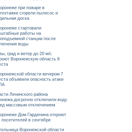
оронеже при пожаре в
гоэтажке сгорели пылесос и
дильная доска
оронеже стартовали
штабные работы на
оподъемной станции после
лючения воды
зы, град и ветер до 20 м/с
роют Воронежскую область 8
уста
оронежской области вечером 7
уста объявили опасность атаки
ЛА
асти Ленинского района
онежа досрочно отключили воду
ед массовым отключением
оронеже Дом Гарденина откроют
 посетителей в сентябре
ельница Воронежской области