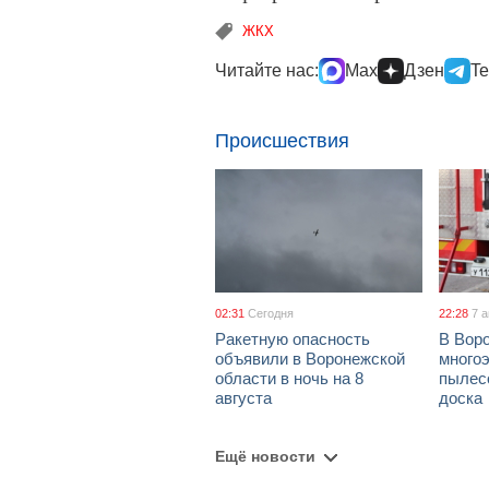
ЖКХ
Читайте нас:
Max
Дзен
Te
Происшествия
02:31
Сегодня
22:28
7 
Ракетную опасность
В Воро
объявили в Воронежской
многоэ
области в ночь на 8
пылес
августа
доска
Ещё новости