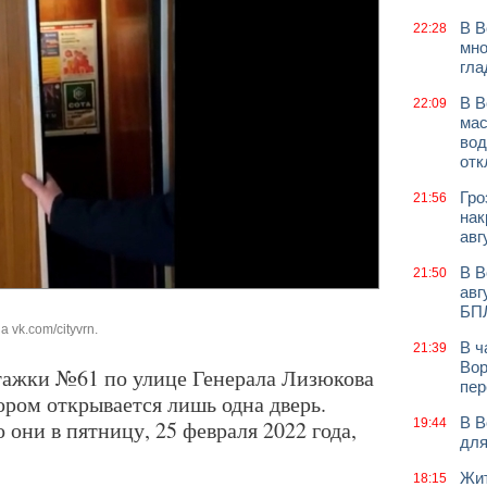
В В
22:28
мно
гла
В В
22:09
мас
вод
отк
Гро
21:56
нак
авг
В В
21:50
авг
БП
 vk.com/cityvrn.
В ч
21:39
Вор
тажки №61 по улице Генерала Лизюкова
пер
ором открывается лишь одна дверь.
В В
они в пятницу, 25 февраля 2022 года,
19:44
для
Жит
18:15