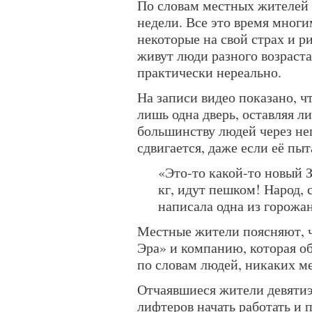
По словам местных жителей 
недели. Все это время мног
некоторые на свой страх и р
живут люди разного возраст
практически нереально.
На записи видео показано, 
лишь одна дверь, оставляя л
большинству людей через нег
сдвигается, даже если её пы
«Это-то какой-то новый 
кг, идут пешком! Народ, 
написала одна из горожа
Местные жители поясняют, ч
Эра» и компанию, которая о
по словам людей, никаких ме
Отчаявшиеся жители девяти
лифтеров начать работать и 