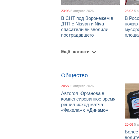
23:06
5 августа 2026
23:02
5 
В СНТ под Воронежем в
В Рос
ДТП с Nissan и Niva
пожар
спасатели вызволили
мусор
пострадавшего
площа
Ещё новости
Общество
20:27
5 августа 2026
Автогол Юрганова в
компенсированное время
решил исход матча
«Факела» с «Динамо»
20:06
5 
Более
водит