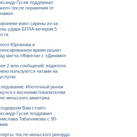
ксандр Гусев поддержал
кел» после поражения от
инамо»
оронеже воют сирены из-за
озы удара БПЛА вечером 5
уста
огол Юрганова в
пенсированное время решил
од матча «Факела» с «Динамо»
ее 2 млн сообщений: водители
ивно пользуются чатами на
услугах
ледование: Ипотечный рынок
нулся к весенним показателям
ле июньского ажиотажа
лодируем Вам стоя!»:
ксандр Гусев поздравил
нислава Табачникова с 90-
ием
перты: после июньского рекорда