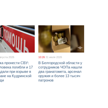
августа 2026
10:26
31 июля 2026
ка пронести СВУ:
В Белгородской области у
ловека погибли и 17
сотрудников ЧОПа нашли
дали при взрыве в
два гранатомета, арсенал
ане на Кудринской
оружия и более 13 тысяч
ди
патронов