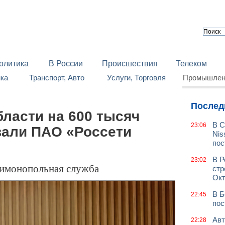
олитика
В России
Происшествия
Телеком
йка
Транспорт, Авто
Услуги, Торговля
Промышленн
Послед
ласти на 600 тысяч
В С
23:06
али ПАО «Россети
Nis
пос
В Р
23:02
тимонопольная служба
стр
Окт
В Б
22:45
пос
Авт
22:28