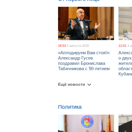
18:53
5 августа 2026
12:01
4 
«Аплодируем Вам стоя!»:
Алекс
Александр Гусев
о дву
поздравил Бронислава
жител
Табачникова с 90-летием
област
Кубан
Ещё новости
Политика