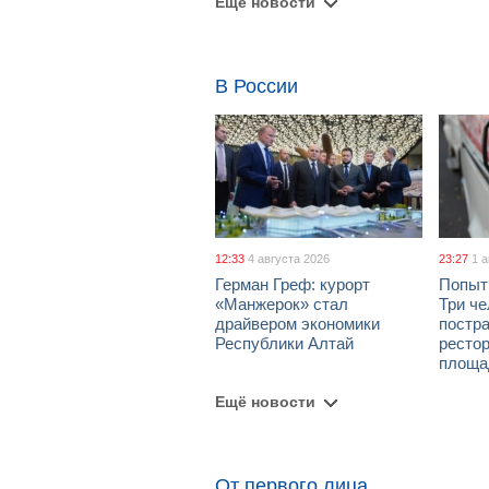
Ещё новости
В России
12:33
4 августа 2026
23:27
1 
Герман Греф: курорт
Попыт
«Манжерок» стал
Три че
драйвером экономики
постра
Республики Алтай
рестор
площа
Ещё новости
От первого лица