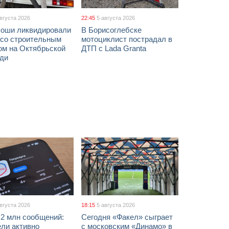
августа 2026
22:45
5 августа 2026
соши ликвидировали
В Борисоглебске
 со строительным
мотоциклист пострадал в
ом на Октябрьской
ДТП с Lada Granta
ди
августа 2026
18:15
5 августа 2026
 2 млн сообщений:
Сегодня «Факел» сыграет
ели активно
с московским «Динамо» в