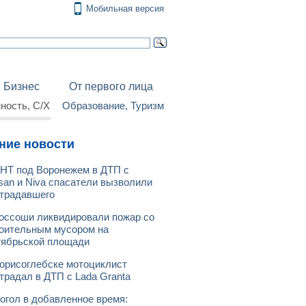
Мобильная версия
Бизнес
От первого лица
ость, С/Х
Образование, Туризм
ние новости
НТ под Воронежем в ДТП с
san и Niva спасатели вызволили
традавшего
оссоши ликвидировали пожар со
оительным мусором на
ябрьской площади
орисоглебске мотоциклист
традал в ДТП с Lada Granta
огол в добавленное время: