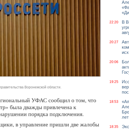
Але
«Фа
«Д
В В
22:20
угр
авг
Авт
20:27
ком
исх
Бол
20:06
акт
Гос
Исс
19:25
вер
 правительства Воронежской области.
пос
региональный УФАС сообщил о том, что
«Ап
18:53
тр» была дважды привлечена к
Але
Бро
о нарушении порядка подключения.
лет
щики, в управление пришли две жалобы
Экс
18:35