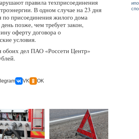
 нарушают правила техприсоединения
ипо
троэнергии. В одном случае на 23 дня
спо
я по присоединения жилого дома
 день позже, чем требует закон,
ину оферту договора о
ские условия.
я обоих дел ПАО «Россети Центр»
ублей.
legram
VK
OK