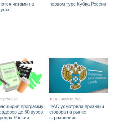
уются чатами на
первом туре Кубка России
лугах
августа 2026
11:37
5 августа 2026
расширил программу
ФАС усмотрела признаки
адоров до 50 вузов
сговора на рынке
ородах России
страхования