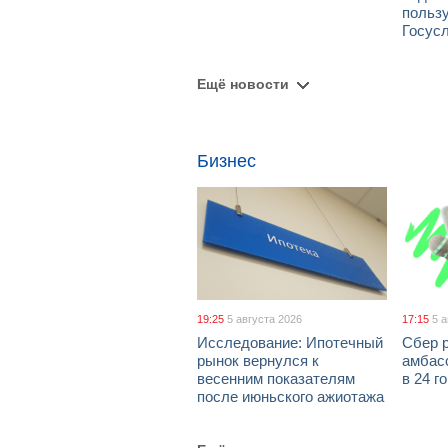
польз
Госус
Ещё новости
Бизнес
19:25
5 августа 2026
17:15
5 
Исследование: Ипотечный
Сбер 
рынок вернулся к
амбасс
весенним показателям
в 24 г
после июньского ажиотажа