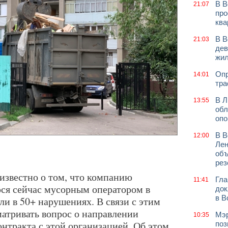
В В
21:07
про
ква
В В
21:03
дев
жи
Опр
14:01
тра
В Л
13:55
обл
оп
В В
12:00
Лен
объ
рез
о известно о том, что компанию
Гла
11:41
ся сейчас мусорным оператором в
док
в В
и в 50+ нарушениях. В связи с этим
матривать вопрос о направлении
Мэр
10:35
нтракта с этой организацией. Об этом
поз