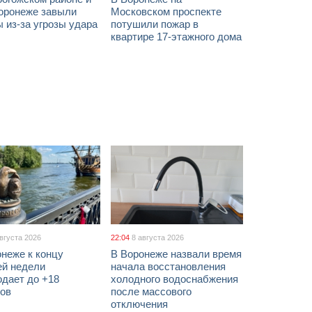
оронеже завыли
Московском проспекте
 из-за угрозы удара
потушили пожар в
квартире 17-этажного дома
августа 2026
22:04
8 августа 2026
неже к концу
В Воронеже назвали время
ей недели
начала восстановления
одает до +18
холодного водоснабжения
сов
после массового
отключения