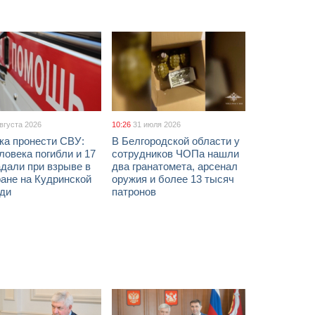
августа 2026
10:26
31 июля 2026
ка пронести СВУ:
В Белгородской области у
ловека погибли и 17
сотрудников ЧОПа нашли
дали при взрыве в
два гранатомета, арсенал
ане на Кудринской
оружия и более 13 тысяч
ди
патронов