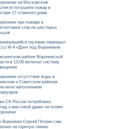
оронеже на Московском
спекте потушили пожар в
ртире 17-этажного дома
оронеже при пожаре в
ятиэтажке спасли шестерых
льцов
окинувшийся грузовик перекрыл
ссу М-4 «Дон» под Воронежем
искинском районе Воронежской
асти в 13:00 включат систему
овещения
оронеже отсутствие воды в
инском и Советском районах
яснили наполнением
ервуаров
ва СК России потребовал
лад о массовой драке на пляже
оронеже
 Воронежа Сергей Петрин сам
вонил на горячую линию