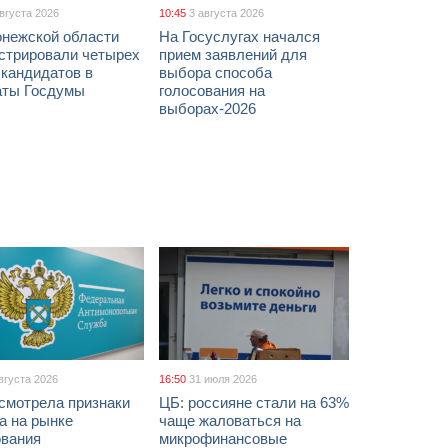
августа 2026
10:45
3 августа 2026
онежской области
На Госуслугах начался
истрировали четырех
прием заявлений для
 кандидатов в
выбора способа
аты Госдумы
голосования на
выборах-2026
вгуста 2026
16:50
31 июля 2026
смотрела признаки
ЦБ: россияне стали на 63%
а на рынке
чаще жаловаться на
ования
микрофинансовые