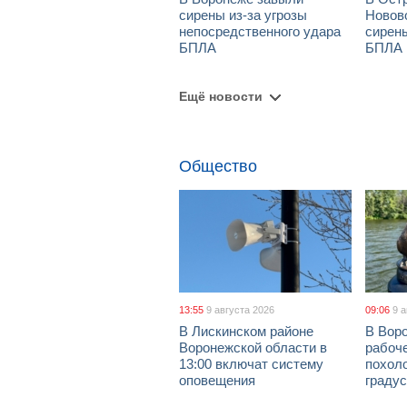
сирены из-за угрозы
Новов
непосредственного удара
сирены
БПЛА
БПЛА
Ещё новости
Общество
13:55
9 августа 2026
09:06
9 
В Лискинском районе
В Воро
Воронежской области в
рабоч
13:00 включат систему
похол
оповещения
граду