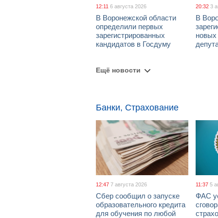
12:11
6 августа 2026
20:32
3 
В Воронежской области
В Вор
определили первых
зарег
зарегистрированных
новых
кандидатов в Госдуму
депут
Ещё новости
Банки, Страхование
12:47
7 августа 2026
11:37
5 а
Сбер сообщил о запуске
ФАС у
образовательного кредита
сговор
для обучения по любой
страх