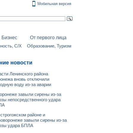
Мобильная версия
Бизнес
От первого лица
ость, С/Х
Образование, Туризм
ние новости
асти Ленинского района
онежа вновь отключили
одную воду из-за аварии
оронеже завыли сирены из-за
озы непосредственного удара
ЛА
строгожском районе и
оворонеже завыли сирены из-за
озы удара БПЛА