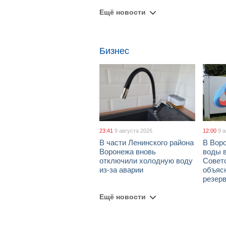
Ещё новости
Бизнес
23:41
9 августа 2026
12:00
9 
В части Ленинского района
В Вор
Воронежа вновь
воды 
отключили холодную воду
Совет
из-за аварии
объяс
резер
Ещё новости