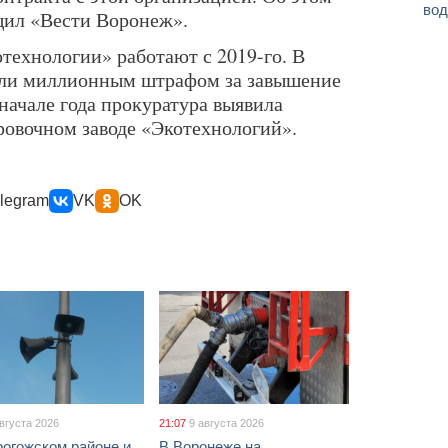
вод
щил «Вести Воронеж».
технологии» работают с 2019-го. В
или миллионным штрафом за завышение
 начале года прокуратура выявила
овочном заводе «Экотехнологий».
legram
VK
OK
августа 2026
21:07
9 августа 2026
рогожском районе и
В Воронеже на