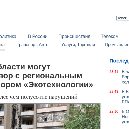
олитика
В России
Происшествия
Телеком
йка
Транспорт, Авто
Услуги, Торговля
Промышленн
Послед
бласти могут
В ч
23:41
овор с региональным
Вор
хол
ором «Экотехнологии»
В В
22:43
олее чем полусотне нарушений
угр
БП
В О
22:10
Нов
угр