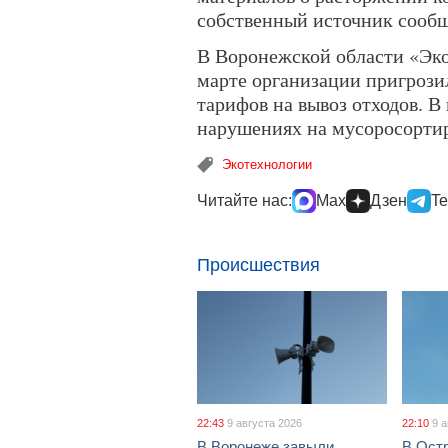
собственный источник сооб
В Воронежской области «Эко
марте организации пригроз
тарифов на вывоз отходов. В
нарушениях на мусоросортир
Экотехнологии
Читайте нас:
Max
Дзен
Te
Происшествия
22:43
9 августа 2026
22:10
9 
В Воронеже завыли
В Ост