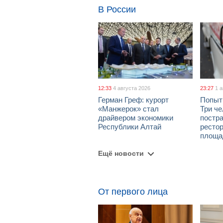
В России
12:33
4 августа 2026
23:27
1 
Герман Греф: курорт
Попыт
«Манжерок» стал
Три че
драйвером экономики
постра
Республики Алтай
рестор
площа
Ещё новости
От первого лица