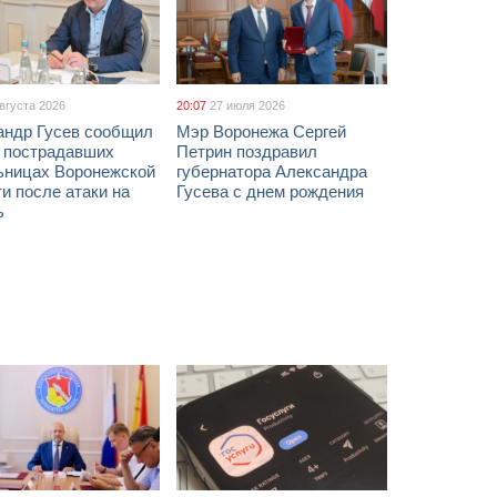
августа 2026
20:07
27 июля 2026
андр Гусев сообщил
Мэр Воронежа Сергей
х пострадавших
Петрин поздравил
ьницах Воронежской
губернатора Александра
и после атаки на
Гусева с днем рождения
ь