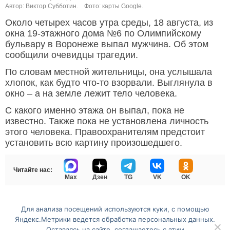
Автор: Виктор Субботин.
Фото: карты Google.
Около четырех часов утра среды, 18 августа, из
окна 19-этажного дома №6 по Олимпийскому
бульвару в Воронеже выпал мужчина. Об этом
сообщили очевидцы трагедии.
По словам местной жительницы, она услышала
хлопок, как будто что-то взорвали. Выглянула в
окно – а на земле лежит тело человека.
С какого именно этажа он выпал, пока не
известно. Также пока не установлена личность
этого человека. Правоохранителям предстоит
установить всю картину произошедшего.
Читайте нас:
Max
Дзен
TG
VK
OK
Для анализа посещений используются куки, с помощью
Перейти на полную версию сайта
Яндекс.Метрики ведется обработка персональных данных.
Оставаясь на сайте, соглашаетесь с этим