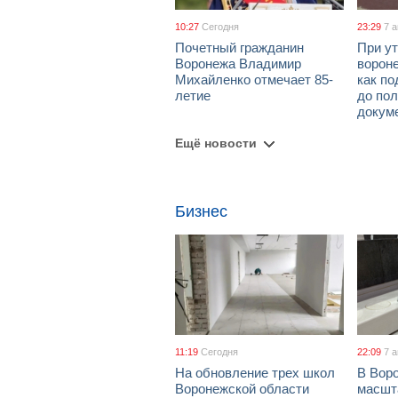
10:27
Сегодня
23:29
7 
Почетный гражданин
При ут
Воронежа Владимир
ворон
Михайленко отмечает 85-
как по
летие
до пол
докум
Ещё новости
Бизнес
11:19
Сегодня
22:09
7 
На обновление трех школ
В Вор
Воронежской области
масшт