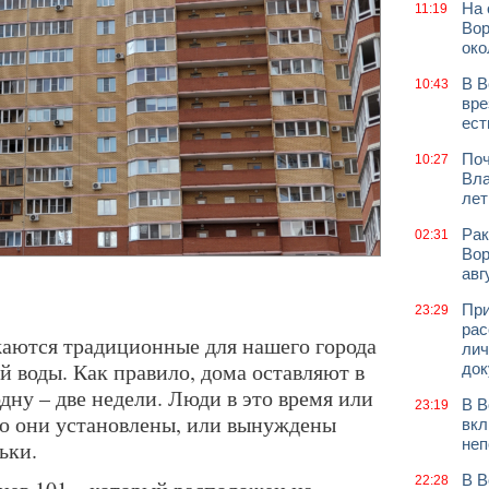
На 
11:19
Вор
око
В В
10:43
вре
ест
Поч
10:27
Вла
лет
Рак
02:31
Вор
авг
При
23:29
рас
аются традиционные для нашего города
лич
 воды. Как правило, дома оставляют в
док
одну – две недели. Люди в это время или
В В
23:19
го они установлены, или вынуждены
вкл
неп
ьки.
В В
22:28