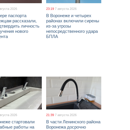
августа 2026
23:19
7 августа 2026
ере паспорта
В Воронеже и четырех
ежцам рассказали,
районах включили сирены
дтвердить личность
из-за угрозы
учения нового
непосредственного удара
ента
БПЛА
августа 2026
21:39
7 августа 2026
онеже стартовали
В части Ленинского района
абные работы на
Воронежа досрочно