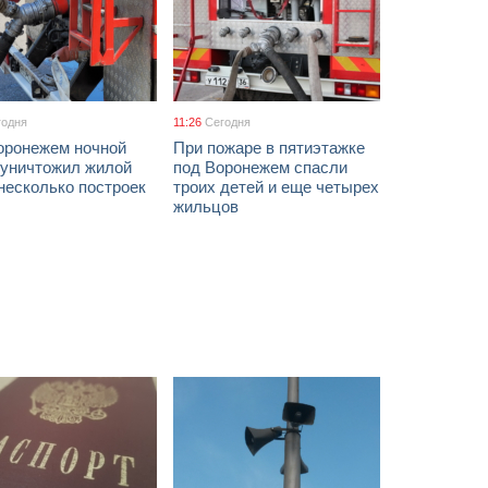
годня
11:26
Сегодня
оронежем ночной
При пожаре в пятиэтажке
 уничтожил жилой
под Воронежем спасли
несколько построек
троих детей и еще четырех
жильцов