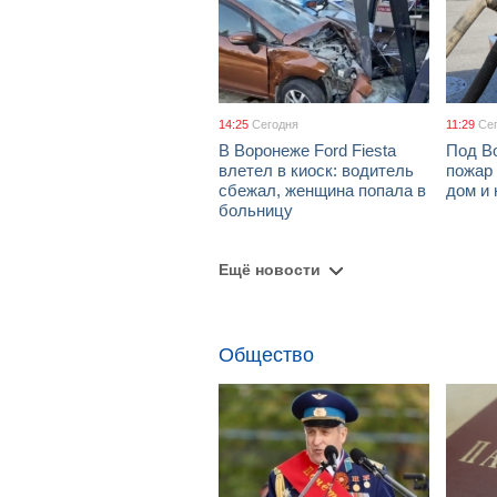
14:25
Сегодня
11:29
Се
В Воронеже Ford Fiesta
Под В
влетел в киоск: водитель
пожар
сбежал, женщина попала в
дом и 
больницу
Ещё новости
Общество