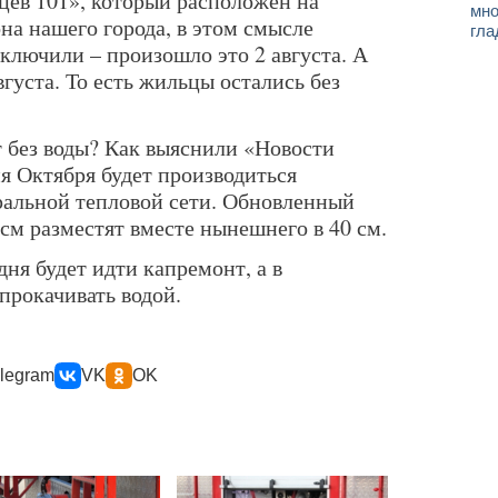
ев 101», который расположен на
мно
на нашего города, в этом смысле
гла
тключили – произошло это 2 августа. А
вгуста. То есть жильцы остались без
т без воды? Как выяснили «Новости
я Октября будет производиться
ральной тепловой сети. Обновленный
см разместят вместе нынешнего в 40 см.
дня будет идти капремонт, а в
прокачивать водой.
legram
VK
OK