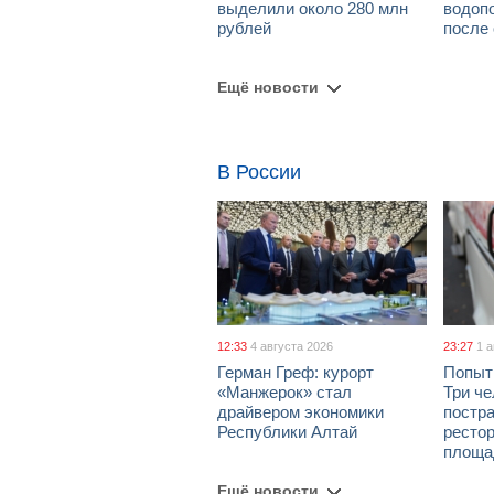
выделили около 280 млн
водоп
рублей
после
Ещё новости
В России
12:33
4 августа 2026
23:27
1 
Герман Греф: курорт
Попыт
«Манжерок» стал
Три че
драйвером экономики
постра
Республики Алтай
рестор
площа
Ещё новости