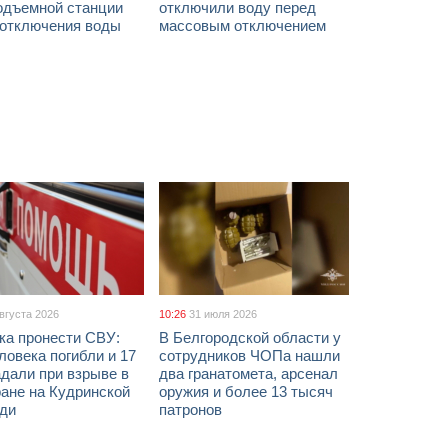
одъемной станции
отключили воду перед
 отключения воды
массовым отключением
августа 2026
10:26
31 июля 2026
ка пронести СВУ:
В Белгородской области у
ловека погибли и 17
сотрудников ЧОПа нашли
дали при взрыве в
два гранатомета, арсенал
ане на Кудринской
оружия и более 13 тысяч
ди
патронов