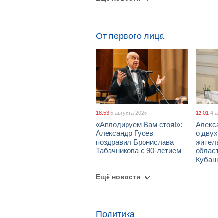
От первого лица
18:53
5 августа 2026
12:01
4 
«Аплодируем Вам стоя!»:
Алекс
Александр Гусев
о дву
поздравил Бронислава
жител
Табачникова с 90-летием
област
Кубан
Ещё новости
Политика