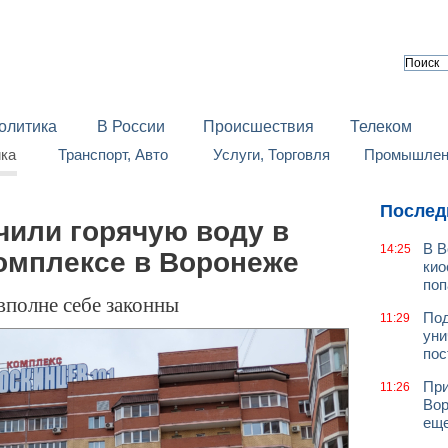
олитика
В России
Происшествия
Телеком
йка
Транспорт, Авто
Услуги, Торговля
Промышленн
Послед
чили горячую воду в
В В
14:25
омплексе в Воронеже
кио
поп
полне себе законны
Под
11:29
уни
пос
При
11:26
Вор
еще