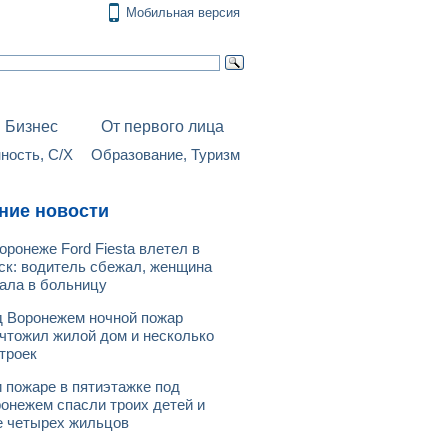
Мобильная версия
Бизнес
От первого лица
ость, С/Х
Образование, Туризм
ние новости
оронеже Ford Fiesta влетел в
ск: водитель сбежал, женщина
ала в больницу
 Воронежем ночной пожар
чтожил жилой дом и несколько
троек
 пожаре в пятиэтажке под
онежем спасли троих детей и
 четырех жильцов