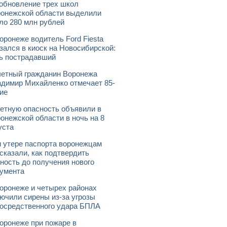
обновление трех школ
онежской области выделили
ло 280 млн рублей
оронеже водитель Ford Fiesta
зался в киоск на Новосибирской:
ь пострадавший
етный гражданин Воронежа
димир Михайленко отмечает 85-
ие
етную опасность объявили в
онежской области в ночь на 8
уста
 утере паспорта воронежцам
сказали, как подтвердить
ность до получения нового
умента
оронеже и четырех районах
ючили сирены из-за угрозы
осредственного удара БПЛА
оронеже при пожаре в