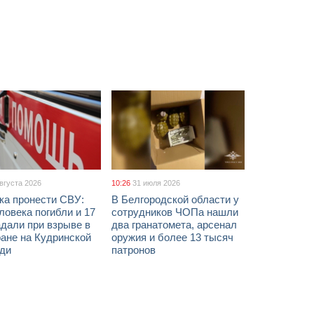
августа 2026
10:26
31 июля 2026
ка пронести СВУ:
В Белгородской области у
ловека погибли и 17
сотрудников ЧОПа нашли
дали при взрыве в
два гранатомета, арсенал
ане на Кудринской
оружия и более 13 тысяч
ди
патронов