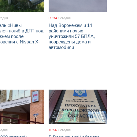
годня
09:34
Сегодня
ель «Нивы
Над Воронежем и 14
ле» погиб в ДТП под
районами ночью
ежем после
уничтожили 57 БПЛА,
овения с Nissan X-
повреждены дома и
автомобили
годня
10:56
Сегодня