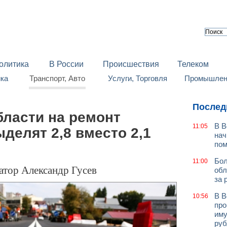
олитика
В России
Происшествия
Телеком
йка
Транспорт, Авто
Услуги, Торговля
Промышленн
Послед
бласти на ремонт
В В
11:05
делят 2,8 вместо 2,1
нач
по
Бол
11:00
атор Александр Гусев
обл
за 
В В
10:56
про
иму
руб