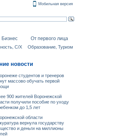
Мобильная версия
Бизнес
От первого лица
ость, С/Х
Образование, Туризм
ние новости
оронеже студентов и тренеров
нут массово обучать первой
мощи
ее 900 жителей Воронежской
асти получили пособие по уходу
ребенком до 1,5 лет
оронежской области
куратура вернула государству
щество и деньги на миллионы
лей