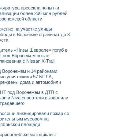
куратура пресекла попытки
ализации более 296 млн рублей
оронежской области
жение на участке улицы
боды в Воронеже ограничат до 8
уста
итель «Нивы Шевроле» погиб в
 под Воронежем после
лкновения с Nissan X-Trail
 Воронежем и 14 районами
ью уничтожили 57 БПЛА,
реждены дома и автомобили
НТ под Воронежем в ДТП с
san и Niva спасатели вызволили
традавшего
оссоши ликвидировали пожар со
оительным мусором на
ябрьской площади
орисоглебске мотоциклист