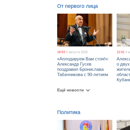
От первого лица
18:53
5 августа 2026
12:01
4 
«Аплодируем Вам стоя!»:
Алекс
Александр Гусев
о дву
поздравил Бронислава
жител
Табачникова с 90-летием
област
Кубан
Ещё новости
Политика