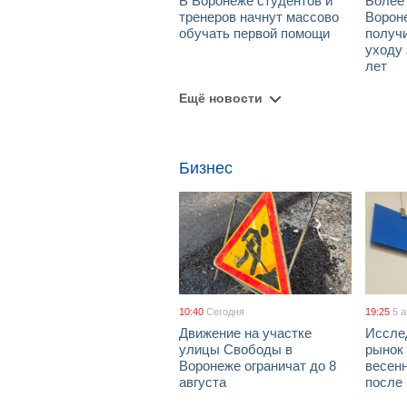
В Воронеже студентов и
Более
тренеров начнут массово
Ворон
обучать первой помощи
получ
уходу 
лет
Ещё новости
Бизнес
10:40
Сегодня
19:25
5 
Движение на участке
Иссле
улицы Свободы в
рынок 
Воронеже ограничат до 8
весен
августа
после