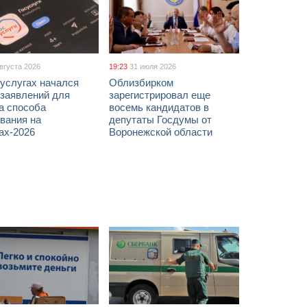
августа 2026
19:23
31 июля 2026
услугах начался
Облизбирком
 заявлений для
зарегистрировал еще
а способа
восемь кандидатов в
вания на
депутаты Госдумы от
ах-2026
Воронежской области