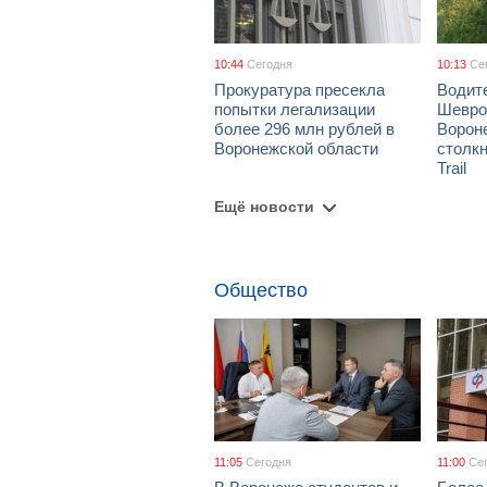
10:44
Сегодня
10:13
Се
Прокуратура пресекла
Водит
попытки легализации
Шевро
более 296 млн рублей в
Ворон
Воронежской области
столкн
Trail
Ещё новости
Общество
11:05
Сегодня
11:00
Се