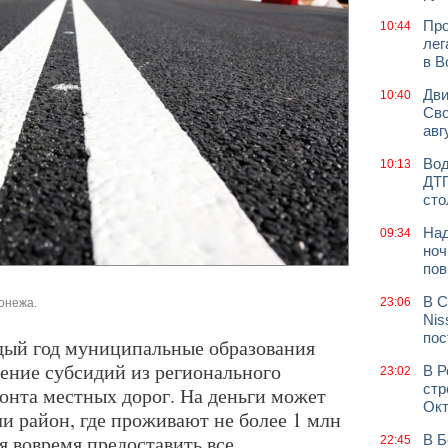
Про
10:44
лег
в В
Дви
10:40
Сво
авг
Вод
10:13
ДТП
сто
Над
09:34
ноч
пов
В С
23:06
онежа.
Nis
пос
дый год муниципальные образования
чение субсидий из регионального
В Р
23:02
стр
онта местных дорог. На деньги может
Окт
и район, где проживают не более 1 млн
ся вовремя предоставить все
В Б
22:45