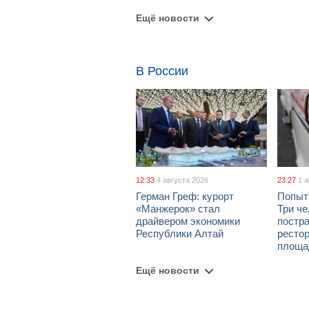
Ещё новости
В России
12:33
4 августа 2026
23:27
1 
Герман Греф: курорт
Попыт
«Манжерок» стал
Три че
драйвером экономики
постра
Республики Алтай
рестор
площа
Ещё новости