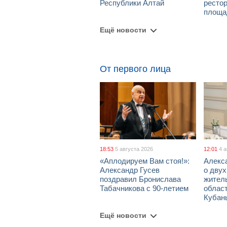
Республики Алтай
рестор
площа
Ещё новости
От первого лица
18:53
5 августа 2026
12:01
4 
«Аплодируем Вам стоя!»:
Алекс
Александр Гусев
о дву
поздравил Бронислава
жител
Табачникова с 90-летием
област
Кубан
Ещё новости