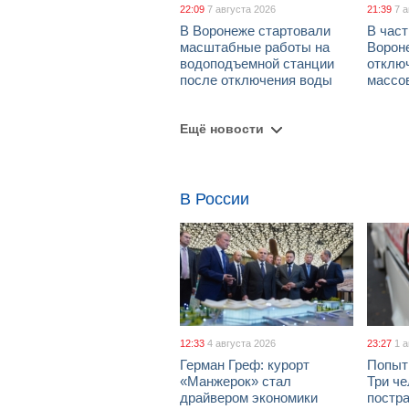
22:09
7 августа 2026
21:39
7 
В Воронеже стартовали
В част
масштабные работы на
Ворон
водоподъемной станции
отклю
после отключения воды
массо
Ещё новости
В России
12:33
4 августа 2026
23:27
1 
Герман Греф: курорт
Попыт
«Манжерок» стал
Три че
драйвером экономики
постра