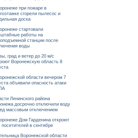
оронеже при пожаре в
гоэтажке сгорели пылесос и
дильная доска
оронеже стартовали
штабные работы на
оподъемной станции после
лючения воды
зы, град и ветер до 20 м/с
роют Воронежскую область 8
уста
оронежской области вечером 7
уста объявили опасность атаки
ЛА
асти Ленинского района
онежа досрочно отключили воду
ед массовым отключением
оронеже Дом Гарденина откроют
 посетителей в сентябре
ельница Воронежской области