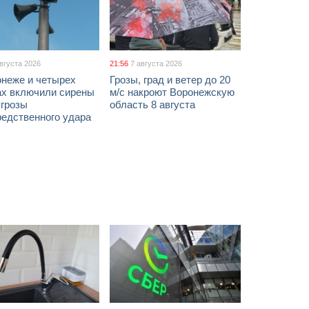
августа 2026
21:56
7 августа 2026
онеже и четырех
Грозы, град и ветер до 20
ах включили сирены
м/с накроют Воронежскую
угрозы
область 8 августа
редственного удара