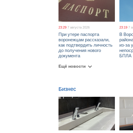
23:29
7 августа 2026
23:19
7 
При утере паспорта
В Вор
воронежцам рассказали,
район
как подтвердить личность
из-за 
до получения нового
непос
документа
БПЛА
Ещё новости
Бизнес