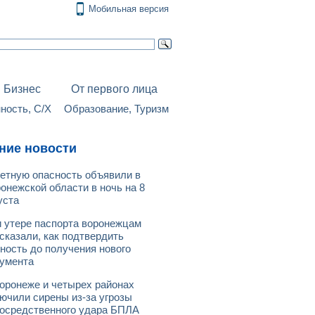
Мобильная версия
Бизнес
От первого лица
ость, С/Х
Образование, Туризм
ние новости
етную опасность объявили в
онежской области в ночь на 8
уста
 утере паспорта воронежцам
сказали, как подтвердить
ность до получения нового
умента
оронеже и четырех районах
ючили сирены из-за угрозы
осредственного удара БПЛА