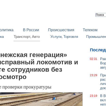
олитика
В России
Происшествия
Телеком
йка
Транспорт, Авто
Услуги, Торговля
Промышленн
Послед
онежская генерация»
Рак
02:31
исправный локомотив и
Вор
авг
те сотрудников без
досмотро
При
23:29
рас
лич
е проверки прокуратуры
док
В В
23:19
вкл
неп