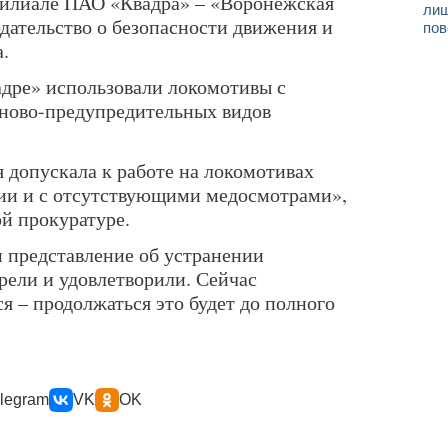
филиале ПАО «Квадра» – «Воронежская
лиш
дательство о безопасности движения и
пов
.
адре» использовали локомотивы с
ново-предупредительных видов
 допускала к работе на локомотивах
ции и с отсутствующими медосмотрами»,
ой прокуратуре.
и представление об устранении
рели и удовлетворили. Сейчас
я – продолжаться это будет до полного
legram
VK
OK