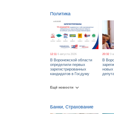
Политика
12:11
6 августа 2026
20:32
3 
В Воронежской области
В Вор
определили первых
зарег
зарегистрированных
новых
кандидатов в Госдуму
депут
Ещё новости
Банки, Страхование