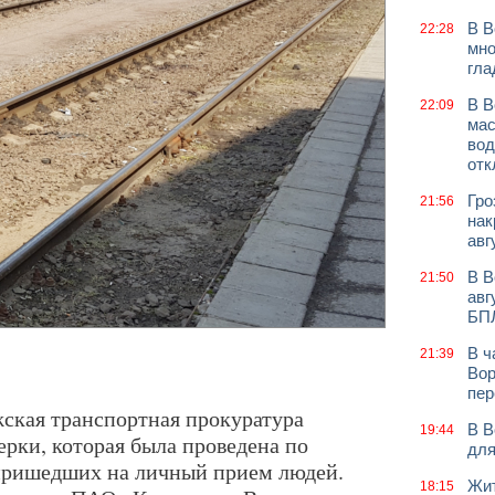
В В
22:28
мно
гла
В В
22:09
мас
вод
отк
Гро
21:56
нак
авг
В В
21:50
авг
БП
В ч
21:39
Вор
пер
жская транспортная прокуратура
В В
19:44
ерки, которая была проведена по
для
ришедших на личный прием людей.
Жит
18:15