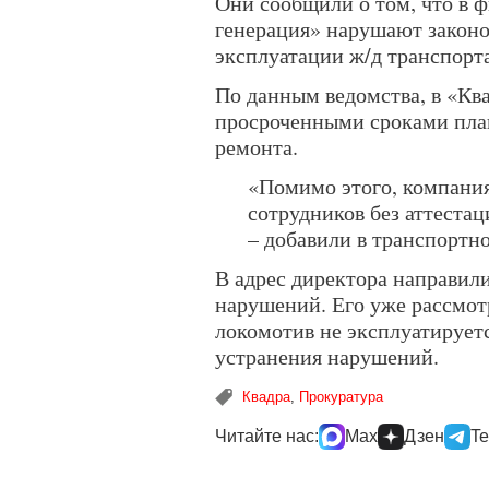
Они сообщили о том, что в 
генерация» нарушают законо
эксплуатации ж/д транспорта
По данным ведомства, в «Кв
просроченными сроками пла
ремонта.
«Помимо этого, компания
сотрудников без аттеста
– добавили в транспортн
В адрес директора направил
нарушений. Его уже рассмот
локомотив не эксплуатируетс
устранения нарушений.
Квадра
,
Прокуратура
Читайте нас:
Max
Дзен
Te