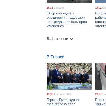
16:16
Сегодня
16:02
Се
Сбер сообщил о
В Жел
расширении поддержки
район
пострадавших селлеров
восст
Wildberries
элект
Ещё новости
В России
12:33
4 августа 2026
23:27
1 
Герман Греф: курорт
Попыт
«Манжерок» стал
Три че