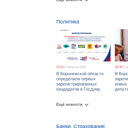
Политика
12:11
6 августа 2026
20:32
3 
В Воронежской области
В Вор
определили первых
зарег
зарегистрированных
новых
кандидатов в Госдуму
депут
Ещё новости
Банки, Страхование