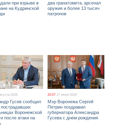
дали при взрыве в
два гранатомета, арсенал
ане на Кудринской
оружия и более 13 тысяч
ди
патронов
августа 2026
20:07
27 июля 2026
андр Гусев сообщил
Мэр Воронежа Сергей
х пострадавших
Петрин поздравил
ьницах Воронежской
губернатора Александра
и после атаки на
Гусева с днем рождения
ь