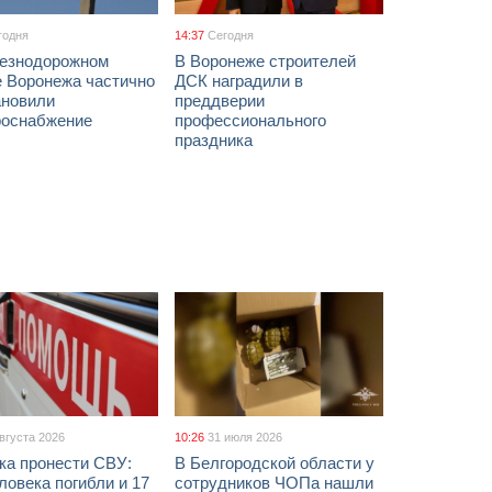
годня
14:37
Сегодня
езнодорожном
В Воронеже строителей
е Воронежа частично
ДСК наградили в
ановили
преддверии
роснабжение
профессионального
праздника
августа 2026
10:26
31 июля 2026
ка пронести СВУ:
В Белгородской области у
ловека погибли и 17
сотрудников ЧОПа нашли