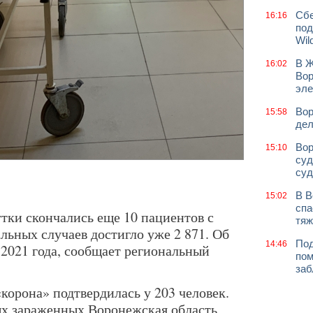
Сбе
16:16
под
Wil
В Ж
16:02
Вор
эле
Вор
15:58
дел
Вор
15:10
суд
суд
В В
15:02
спа
тки скончались еще 10 пациентов с
тяж
льных случаев достигло уже 2 871. Об
Под
14:46
я 2021 года, сообщает региональный
пом
заб
«корона» подтвердилась у 203 человек.
ых зараженных Воронежская область