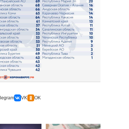
legram
VK
OK