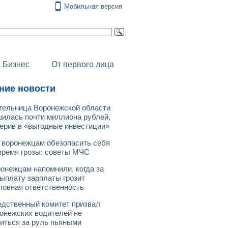
Мобильная версия
Бизнес
От первого лица
ние новости
ельница Воронежской области
илась почти миллиона рублей,
ерив в «выгодные инвестиции»
 воронежцам обезопасить себя
время грозы: советы МЧС
онежцам напомнили, когда за
ыплату зарплаты грозит
ловная ответственность
дственный комитет призвал
онежских водителей не
иться за руль пьяными