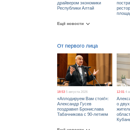
драйвером экономики
постра
Республики Алтай
рестор
площа
Ещё новости
От первого лица
18:53
5 августа 2026
12:01
4 
«Аплодируем Вам стоя!»:
Алекс
Александр Гусев
о дву
поздравил Бронислава
жител
Табачникова с 90-летием
област
Кубан
Ещё новости