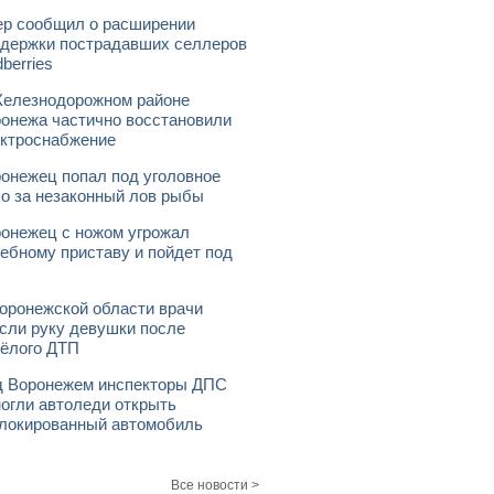
р сообщил о расширении
держки пострадавших селлеров
dberries
елезнодорожном районе
онежа частично восстановили
ктроснабжение
онежец попал под уголовное
о за незаконный лов рыбы
онежец с ножом угрожал
ебному приставу и пойдет под
оронежской области врачи
сли руку девушки после
ёлого ДТП
 Воронежем инспекторы ДПС
огли автоледи открыть
локированный автомобиль
Все новости >