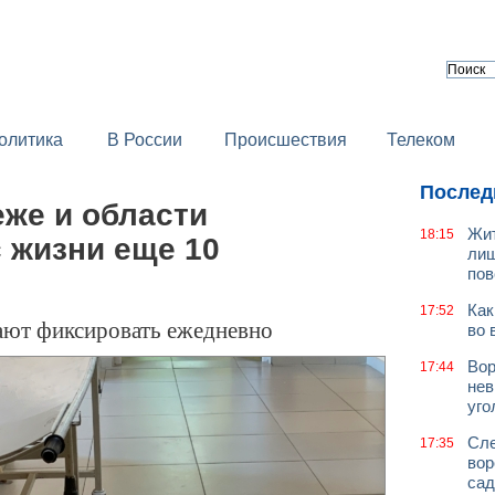
олитика
В России
Происшествия
Телеком
Послед
еже и области
Жит
18:15
 жизни еще 10
лиш
пов
Как
17:52
ают фиксировать ежедневно
во 
Вор
17:44
нев
уго
Сле
17:35
вор
сад