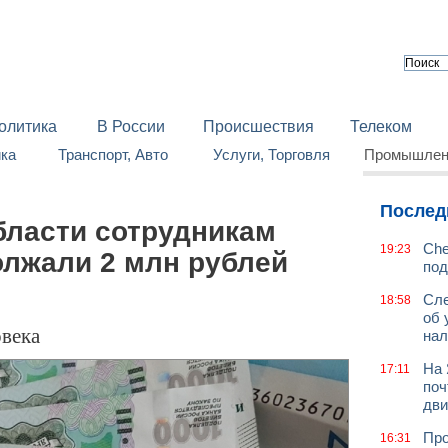
олитика
В России
Происшествия
Телеком
йка
Транспорт, Авто
Услуги, Торговля
Промышленн
Послед
бласти сотрудникам
Che
19:23
олжали 2 млн рублей
под
Сле
18:58
об 
овека
нал
На 
17:11
поч
дв
Про
16:31