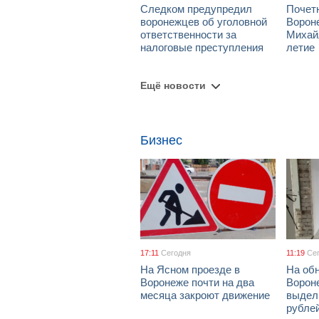
Следком предупредил
Почет
воронежцев об уголовной
Ворон
ответственности за
Михай
налоговые преступления
летие
Ещё новости
Бизнес
17:11
Сегодня
11:19
Се
На Ясном проезде в
На об
Воронеже почти на два
Ворон
месяца закроют движение
выдел
рубле