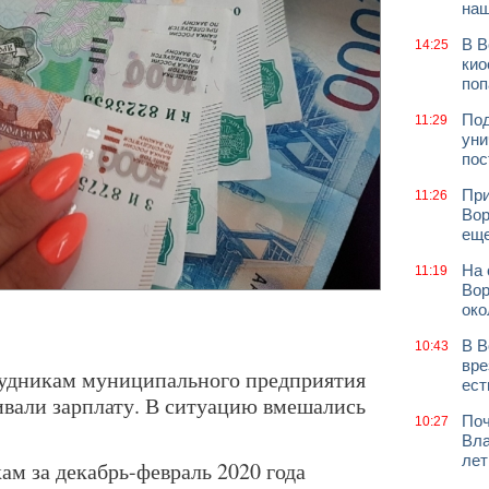
наш
В В
14:25
кио
поп
Под
11:29
уни
пос
При
11:26
Вор
еще
На 
11:19
Вор
око
В В
10:43
вре
рудникам муниципального предприятия
ест
вали зарплату. В ситуацию вмешались
Поч
10:27
Вла
лет
ам за декабрь-февраль 2020 года