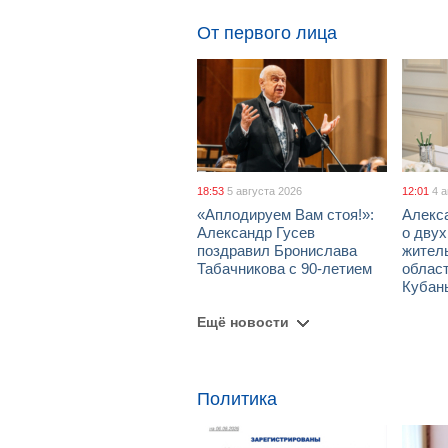
От первого лица
18:53
5 августа 2026
12:01
4 
«Аплодируем Вам стоя!»:
Алекс
Александр Гусев
о дву
поздравил Бронислава
жител
Табачникова с 90-летием
област
Кубан
Ещё новости
Политика