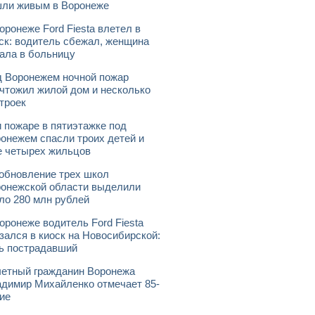
ли живым в Воронеже
оронеже Ford Fiesta влетел в
ск: водитель сбежал, женщина
ала в больницу
 Воронежем ночной пожар
чтожил жилой дом и несколько
троек
 пожаре в пятиэтажке под
онежем спасли троих детей и
 четырех жильцов
обновление трех школ
онежской области выделили
ло 280 млн рублей
оронеже водитель Ford Fiesta
зался в киоск на Новосибирской:
ь пострадавший
етный гражданин Воронежа
димир Михайленко отмечает 85-
ие