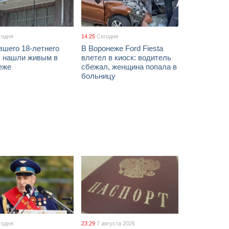
годня
14:25
Сегодня
вшего 18-летнего
В Воронеже Ford Fiesta
 нашли живым в
влетел в киоск: водитель
еже
сбежал, женщина попала в
больницу
годня
23:29
7 августа 2026