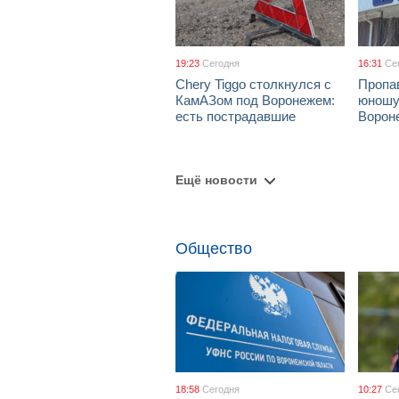
19:23
Сегодня
16:31
Се
Chery Tiggo столкнулся с
Пропа
КамАЗом под Воронежем:
юношу
есть пострадавшие
Ворон
Ещё новости
Общество
18:58
Сегодня
10:27
Се