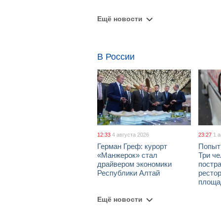
Ещё новости
В России
12:33
4 августа 2026
23:27
1 
Герман Греф: курорт
Попыт
«Манжерок» стал
Три че
драйвером экономики
постра
Республики Алтай
рестор
площа
Ещё новости