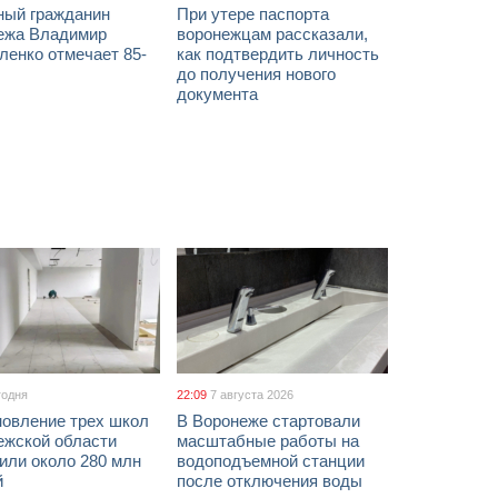
ный гражданин
При утере паспорта
ежа Владимир
воронежцам рассказали,
ленко отмечает 85-
как подтвердить личность
до получения нового
документа
годня
22:09
7 августа 2026
новление трех школ
В Воронеже стартовали
ежской области
масштабные работы на
или около 280 млн
водоподъемной станции
й
после отключения воды