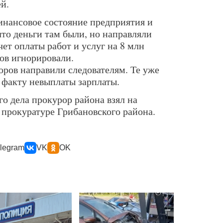
й.
нансовое состояние предприятия и
что деньги там были, но направляли
ет оплаты работ и услуг на 8 млн
ков игнорировали.
ров направили следователям. Те уже
 факту невыплаты зарплаты.
о дела прокурор района взял на
 прокуратуре Грибановского района.
legram
VK
OK