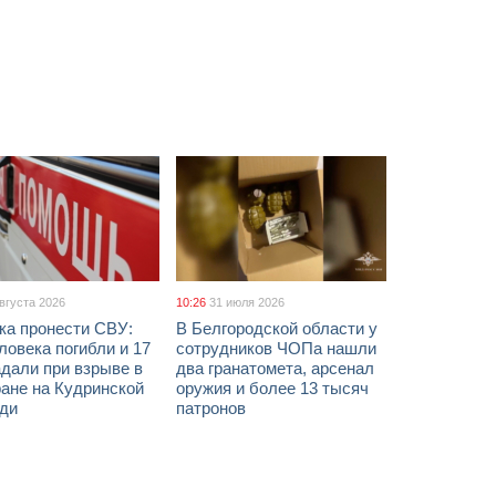
августа 2026
10:26
31 июля 2026
ка пронести СВУ:
В Белгородской области у
ловека погибли и 17
сотрудников ЧОПа нашли
дали при взрыве в
два гранатомета, арсенал
ане на Кудринской
оружия и более 13 тысяч
ди
патронов