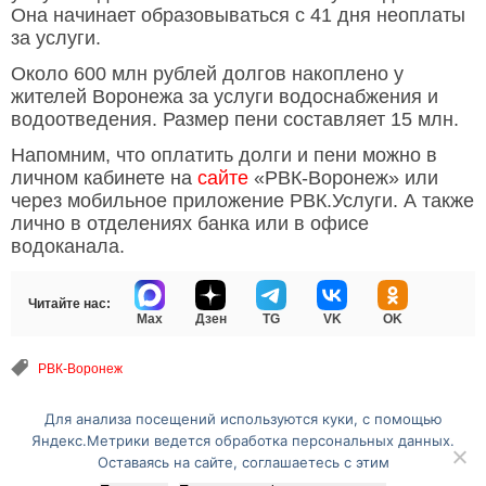
Она начинает образовываться с 41 дня неоплаты
за услуги.
Около 600 млн рублей долгов накоплено у
жителей Воронежа за услуги водоснабжения и
водоотведения. Размер пени составляет 15 млн.
Напомним, что оплатить долги и пени можно в
личном кабинете на
сайте
«РВК-Воронеж» или
через мобильное приложение РВК.Услуги. А также
лично в отделениях банка или в офисе
водоканала.
Читайте нас:
Max
Дзен
TG
VK
OK
РВК-Воронеж
Для анализа посещений используются куки, с помощью
Перейти на полную версию сайта
Яндекс.Метрики ведется обработка персональных данных.
Оставаясь на сайте, соглашаетесь с этим