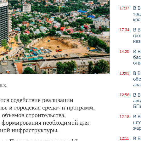
В В
17:37
зад
кос
В В
17:34
гро
нез
В В
14:20
бас
отв
В В
13:03
обе
ава
ДСК.
В В
12:58
ется содействие реализации
авг
ье и городская среда» и программ,
БП
 объемов строительства,
В В
12:18
, формирования необходимой для
што
жар
ной инфраструктуры.
В В
12:11