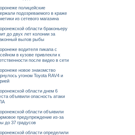
оронеже полицейские
ержали подозреваемого в краже
метики из сетевого магазина
оронежской области браконьеру
зит до двух лет колонии за
аконный вылов рыбы
оронеже водителя пикапа с
сейном в кузове привлекли к
етственности после видео в сети
оронеже новое знакомство
рнулось угоном Toyota RAV4 и
рией
оронежской области днем 6
уста объявили опасность атаки
ЛА
оронежской области объявили
рмовое предупреждение из-за
ы до 37 градусов
оронежской области определили