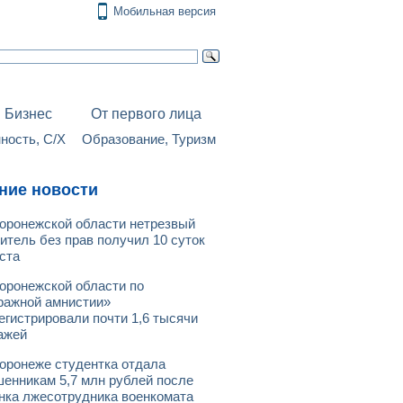
Мобильная версия
Бизнес
От первого лица
ость, С/Х
Образование, Туризм
ние новости
оронежской области нетрезвый
итель без прав получил 10 суток
ста
оронежской области по
ражной амнистии»
егистрировали почти 1,6 тысячи
ажей
оронеже студентка отдала
енникам 5,7 млн рублей после
нка лжесотрудника военкомата