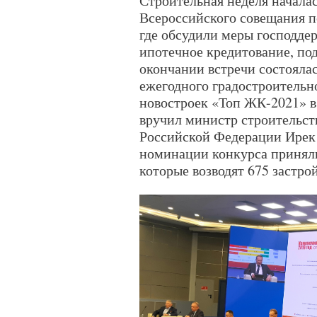
Строительная неделя началас
Всероссийского совещания п
где обсудили меры господде
ипотечное кредитование, под
окончании встречи состояла
ежегодного градостроительн
новостроек «Топ ЖК-2021» 
вручил министр строительст
Российской Федерации Ирек 
номинации конкурса приняли
которые возводят 675 застро