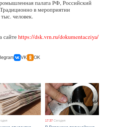
ромышленная палата РФ, Российский
 Традиционно в мероприятии
тыс. человек.
а сайте
https://dsk.vrn.ru/dokumentacziya/
legram
VK
OK
годня
17:37
Сегодня