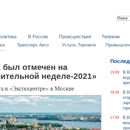
олитика
В России
Происшествия
Телеком
йка
Транспорт, Авто
Услуги, Торговля
Промышленн
Послед
 был отмечен на
В В
19:09
оительной неделе-2021»
вод
аре
та в «Экспоцентре» в Москве
В В
18:36
«га
зар
гар
В В
17:40
мош
зво