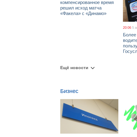
компенсированное время
решил исход матча
«Факела» с «Динамо»
20:06
5 
Более
водит
польз
Госус
Ещё новости
Бизнес