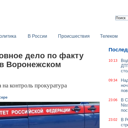
олитика
В России
Происшествия
Телеком
Послед
овное дело по факту
Вод
10:13
в Воронежском
ДТП
сто
Над
09:34
а на контроль прокуратура
ноч
пов
сере
В С
23:06
Nis
пос
В Р
23:02
стр