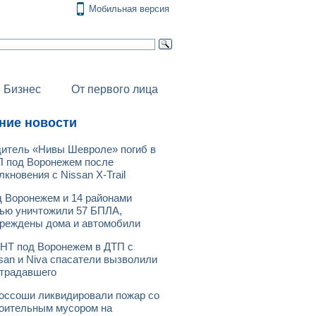
Мобильная версия
Бизнес
От первого лица
ние новости
итель «Нивы Шевроле» погиб в
 под Воронежем после
лкновения с Nissan X-Trail
 Воронежем и 14 районами
ью уничтожили 57 БПЛА,
реждены дома и автомобили
НТ под Воронежем в ДТП с
san и Niva спасатели вызволили
традавшего
оссоши ликвидировали пожар со
оительным мусором на