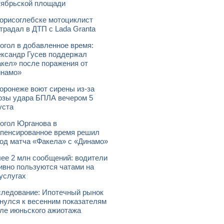
ябрьской площади
орисоглебске мотоциклист
традал в ДТП с Lada Granta
огол в добавленное время:
ксандр Гусев поддержал
кел» после поражения от
инамо»
оронеже воют сирены из-за
озы удара БПЛА вечером 5
уста
огол Юрганова в
пенсированное время решил
од матча «Факела» с «Динамо»
ее 2 млн сообщений: водители
ивно пользуются чатами на
услугах
ледование: Ипотечный рынок
нулся к весенним показателям
ле июньского ажиотажа