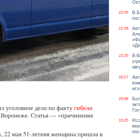
Окт
В Б
22:45
пос
Авт
22:28
Але
«Фа
«Д
В В
22:20
угр
авг
Авт
20:27
ком
исх
Бол
20:06
акт
дил уголовное дело по факту
гибели
Гос
 Воронеже. Статья — «причинение
Исс
19:25
вер
пос
 22 мая 51-летняя женщина пришла в