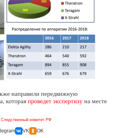
акже направили передвижную
а, которая
проведет экспертизу
на месте
,
Следственный комитет РФ
legram
VK
OK