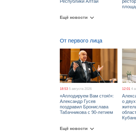
Республики Алтай
рестор
площа
Ещё новости
От первого лица
18:53
5 августа 2026
12:01
4 
«Аплодируем Вам стоя!»:
Алекс
Александр Гусев
о дву
поздравил Бронислава
жител
Табачникова с 90-летием
област
Кубан
Ещё новости