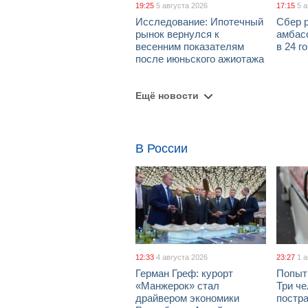
19:25
5 августа 2026
17:15
5 
Исследование: Ипотечный
Сбер 
рынок вернулся к
амбасс
весенним показателям
в 24 г
после июньского ажиотажа
Ещё новости
В России
12:33
4 августа 2026
23:27
1 
Герман Греф: курорт
Попыт
«Манжерок» стал
Три че
драйвером экономики
постра