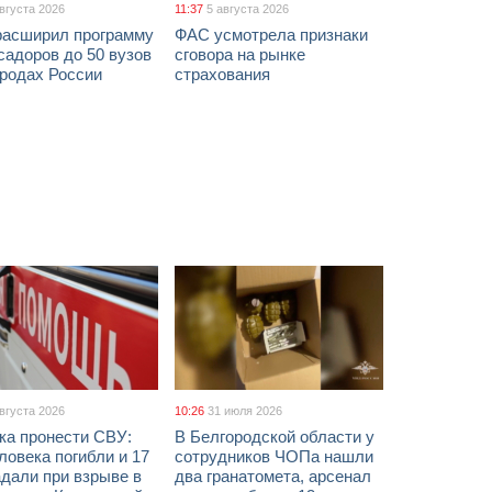
августа 2026
11:37
5 августа 2026
расширил программу
ФАС усмотрела признаки
адоров до 50 вузов
сговора на рынке
ородах России
страхования
августа 2026
10:26
31 июля 2026
ка пронести СВУ:
В Белгородской области у
ловека погибли и 17
сотрудников ЧОПа нашли
дали при взрыве в
два гранатомета, арсенал