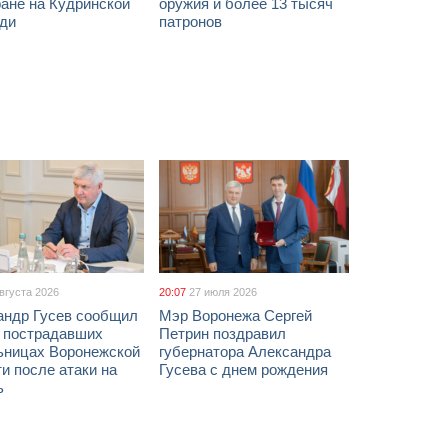
ане на Кудринской
оружия и более 13 тысяч
ди
патронов
августа 2026
20:07
27 июля 2026
андр Гусев сообщил
Мэр Воронежа Сергей
х пострадавших
Петрин поздравил
ьницах Воронежской
губернатора Александра
и после атаки на
Гусева с днем рождения
ь