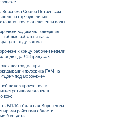
оронеже
 Воронежа Сергей Петрин сам
вонил на горячую линию
оканала после отключения воды
оронеже водоканал завершил
штабные работы и начал
вращать воду в дома
оронеже к концу рабочей недели
олодает до +18 градусов
овек пострадал при
окидывании грузовика FAM на
 «Дон» под Воронежем
ной пожар произошел в
инистративном здании в
ронеже
ть БПЛА сбили над Воронежем
етырьмя районами области
ью 9 августа