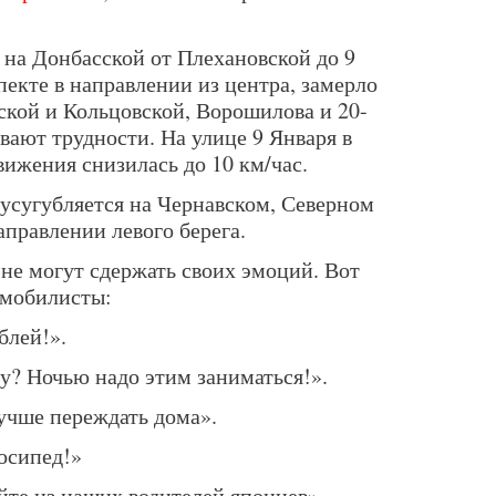
 на Донбасской от Плехановской до 9
екте в направлении из центра, замерло
кой и Кольцовской, Ворошилова и 20-
вают трудности. На улице 9 Января в
вижения снизилась до 10 км/час.
усугубляется на Чернавском, Северном
правлении левого берега.
не могут сдержать своих эмоций. Вот
омобилисты:
блей!».
у? Ночью надо этим заниматься!».
учше переждать дома».
осипед!»
йте из наших водителей японцев».