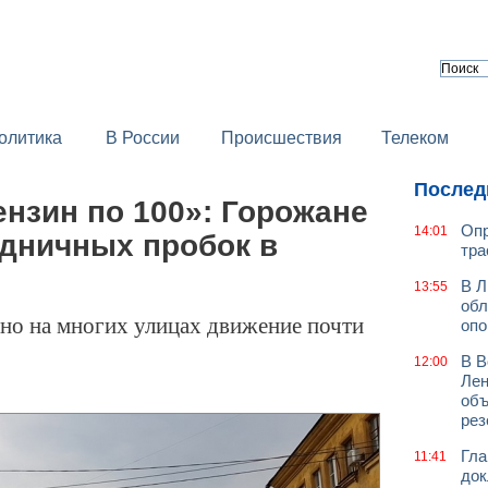
олитика
В России
Происшествия
Телеком
Послед
ензин по 100»: Горожане
Опр
14:01
здничных пробок в
тра
В Л
13:55
обл
 но на многих улицах движение почти
оп
В В
12:00
Лен
объ
рез
Гла
11:41
док