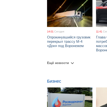
14:01
Сегодня
11:41
Се
Опрокинувшийся грузовик
Глава
перекрыл трассу М-4
потре
«Дон» под Воронежем
массов
Ворон
Ещё новости
Бизнес