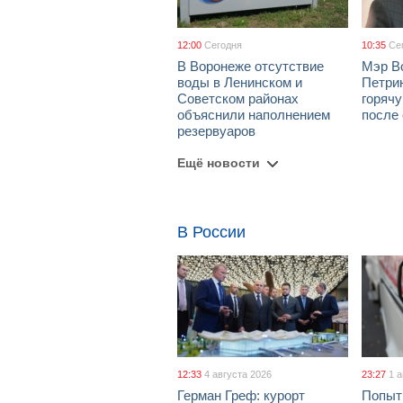
12:00
Сегодня
10:35
Се
В Воронеже отсутствие
Мэр В
воды в Ленинском и
Петрин
Советском районах
горяч
объяснили наполнением
после
резервуаров
Ещё новости
В России
12:33
4 августа 2026
23:27
1 
Герман Греф: курорт
Попыт