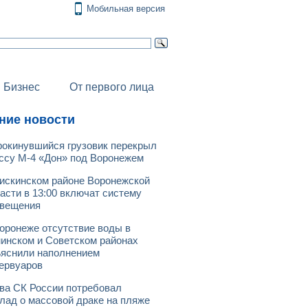
Мобильная версия
Бизнес
От первого лица
ние новости
окинувшийся грузовик перекрыл
ссу М-4 «Дон» под Воронежем
искинском районе Воронежской
асти в 13:00 включат систему
овещения
оронеже отсутствие воды в
инском и Советском районах
яснили наполнением
ервуаров
ва СК России потребовал
лад о массовой драке на пляже