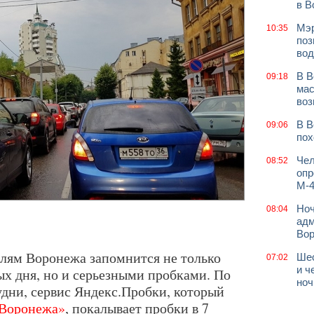
в В
Мэр
10:35
поз
вод
В В
09:18
мас
воз
В В
09:06
пох
Чел
08:52
опр
М-4
Ноч
08:04
адм
Во
елям Воронежа запомнится не только
Шес
07:02
и ч
ых дня, но и серьезными пробками. По
ноч
удни, сервис Яндекс.Пробки, который
 Воронежа»
, покалывает пробки в 7