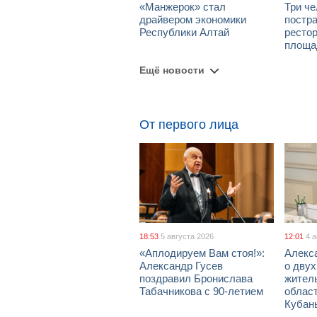
«Манжерок» стал
Три че
драйвером экономики
постра
Республики Алтай
рестор
площа
Ещё новости
От первого лица
18:53
5 августа 2026
12:01
4 
«Аплодируем Вам стоя!»:
Алекс
Александр Гусев
о дву
поздравил Бронислава
жител
Табачникова с 90-летием
област
Кубан