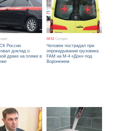
годня
08:52
Сегодня
 СК России
Человек пострадал при
бовал доклад о
опрокидывании грузовика
ой драке на пляже в
FAM на М-4 «Дон» под
еже
Воронежем