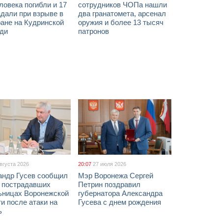
ловека погибли и 17
сотрудников ЧОПа нашли
дали при взрыве в
два гранатомета, арсенал
ане на Кудринской
оружия и более 13 тысяч
ди
патронов
августа 2026
20:07
27 июля 2026
андр Гусев сообщил
Мэр Воронежа Сергей
х пострадавших
Петрин поздравил
ьницах Воронежской
губернатора Александра
и после атаки на
Гусева с днем рождения
ь