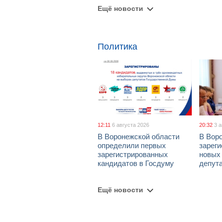
Ещё новости
Политика
12:11
6 августа 2026
20:32
3 
В Воронежской области
В Вор
определили первых
зарег
зарегистрированных
новых
кандидатов в Госдуму
депут
Ещё новости