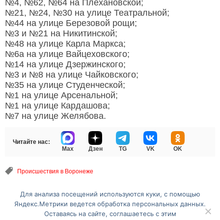
№4, №62, №64 на Плехановской;
№21, №24, №30 на улице Театральной;
№44 на улице Березовой рощи;
№3 и №21 на Никитинской;
№48 на улице Карла Маркса;
№6а на улице Вайцеховского;
№14 на улице Дзержинского;
№3 и №8 на улице Чайковского;
№35 на улице Студенческой;
№1 на улице Арсенальной;
№1 на улице Кардашова;
№7 на улице Желябова.
Читайте нас:
Max
Дзен
TG
VK
OK
Происшествия в Воронеже
Для анализа посещений используются куки, с помощью
Перейти на полную версию сайта
Яндекс.Метрики ведется обработка персональных данных.
Оставаясь на сайте, соглашаетесь с этим