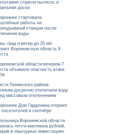
гоэтажке сгорели пылесос и
дильная доска
оронеже стартовали
штабные работы на
оподъемной станции после
лючения воды
зы, град и ветер до 20 м/с
роют Воронежскую область 8
уста
оронежской области вечером 7
уста объявили опасность атаки
ЛА
асти Ленинского района
онежа досрочно отключили воду
ед массовым отключением
оронеже Дом Гарденина откроют
 посетителей в сентябре
ельница Воронежской области
илась почти миллиона рублей,
ерив в «выгодные инвестиции»