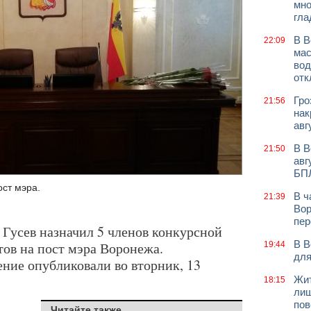
мно
гла
В В
22:09
мас
вод
отк
Гро
21:56
нак
авг
В В
21:50
авг
БП
ост мэра.
В ч
21:39
Вор
пер
 Гусев назначил 5 членов конкурсной
В В
тов на пост мэра Воронежа.
19:44
для
ние опубликовали во вторник, 13
Жит
18:15
лиш
пов
Читайте также