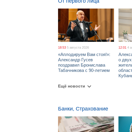
От первого лица
18:53
5 августа 2026
12:01
4 
«Аплодируем Вам стоя!»:
Алекс
Александр Гусев
о дву
поздравил Бронислава
жител
Табачникова с 90-летием
област
Кубан
Ещё новости
Банки, Страхование