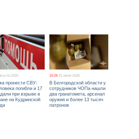
августа 2026
10:26
31 июля 2026
ка пронести СВУ:
В Белгородской области у
ловека погибли и 17
сотрудников ЧОПа нашли
дали при взрыве в
два гранатомета, арсенал
ане на Кудринской
оружия и более 13 тысяч
ди
патронов