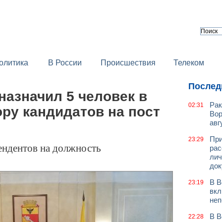
олитика
В России
Происшествия
Телеком
Послед
назначил 5 человек в
Рак
02:31
ру кандидатов на пост
Вор
авг
При
23:29
ендентов на должность
рас
лич
док
В В
23:19
вкл
неп
В В
22:28