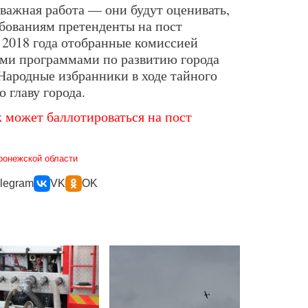
важная работа — они будут оценивать,
ебованиям претенденты на пост
 2018 года отобранные комиссией
ими программами по развитию города
Народные избранники в ходе тайного
 главу города.
к может баллотироваться на пост
ронежской области
legram
VK
OK