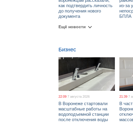
воронежцам рассказали,
район
как подтвердить личность
из-за 
до получения нового
непос
документа
БПЛА
Ещё новости
Бизнес
22:09
7 августа 2026
21:39
7 
В Воронеже стартовали
В част
масштабные работы на
Ворон
водоподъемной станции
отклю
после отключения воды
массо