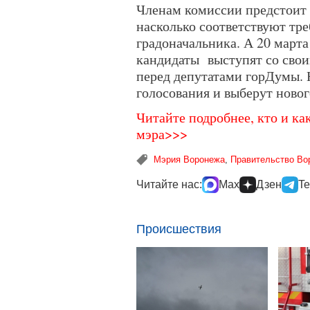
Членам комиссии предстоит 
насколько соответствуют тр
градоначальника. А 20 марта
кандидаты выступят со сво
перед депутатами горДумы. 
голосования и выберут нового
Читайте подробнее, кто и ка
мэра>>>
Мэрия Воронежа
,
Правительство Во
Читайте нас:
Max
Дзен
Te
Происшествия