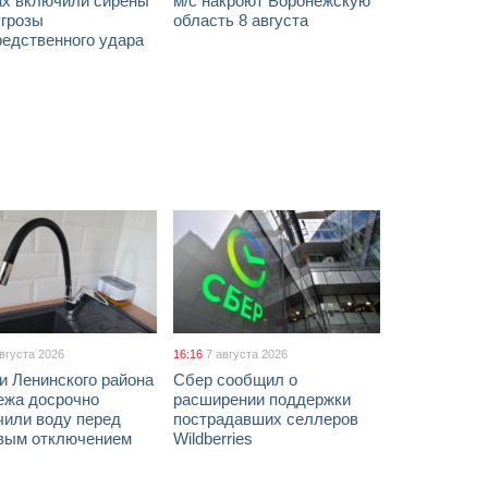
ах включили сирены
м/с накроют Воронежскую
угрозы
область 8 августа
редственного удара
августа 2026
16:16
7 августа 2026
и Ленинского района
Сбер сообщил о
ежа досрочно
расширении поддержки
чили воду перед
пострадавших селлеров
вым отключением
Wildberries