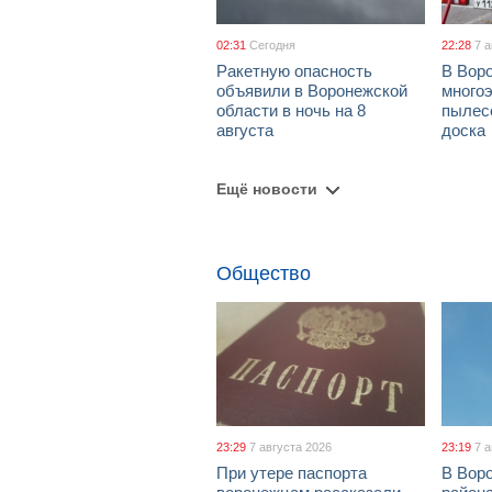
02:31
Сегодня
22:28
7 
Ракетную опасность
В Воро
объявили в Воронежской
многоэ
области в ночь на 8
пылес
августа
доска
Ещё новости
Общество
23:29
7 августа 2026
23:19
7 
При утере паспорта
В Вор