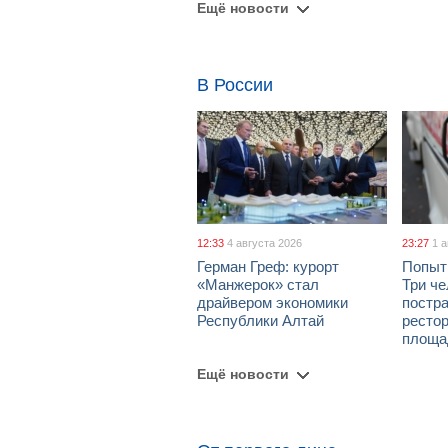
Ещё новости
В России
12:33
4 августа 2026
23:27
1 
Герман Греф: курорт
Попыт
«Манжерок» стал
Три че
драйвером экономики
постра
Республики Алтай
рестор
площа
Ещё новости