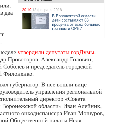
или.
20:10
13 февраля 2018
в два
В Воронежской области
дети составляют 63
процента от всех больных
гриппом и ОРВИ
ст
.
 неделе
утвердили депутаты горДумы
.
др Провоторов, Александр Головин,
Соболев и председатель городской
й Филоненко.
ал губернатор. В нее вошли вице-
руководитель управления региональной
сполнительный директор «Совета
 Воронежской области» Иван Алейник,
ластного онкодиспансера Иван Мошуров,
тной Общественной палаты Неля