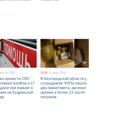
августа 2026
10:26
31 июля 2026
ка пронести СВУ:
В Белгородской области у
ловека погибли и 17
сотрудников ЧОПа нашли
дали при взрыве в
два гранатомета, арсенал
ане на Кудринской
оружия и более 13 тысяч
ди
патронов