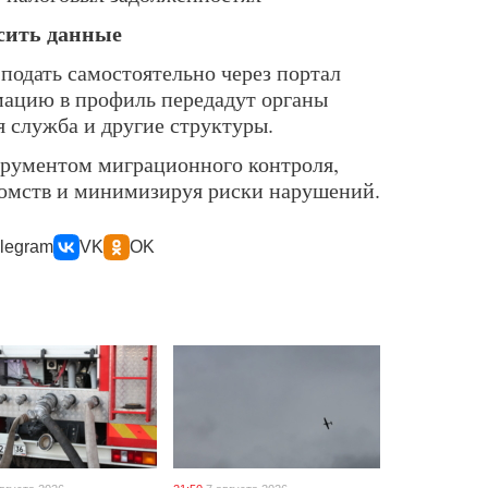
сить данные
подать самостоятельно через портал
мацию в профиль передадут органы
 служба и другие структуры.
трументом миграционного контроля,
домств и минимизируя риски нарушений.
legram
VK
OK