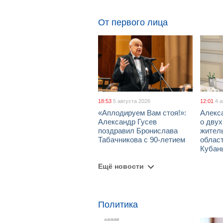
От первого лица
18:53
5 августа 2026
12:01
4 
«Аплодируем Вам стоя!»:
Алекс
Александр Гусев
о дву
поздравил Бронислава
жител
Табачникова с 90-летием
област
Кубан
Ещё новости
Политика