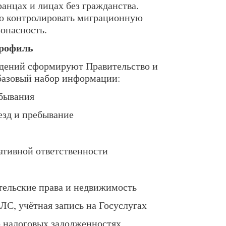
анцах и лицах без гражданства.
но контролировать миграционную
зопасность.
профиль
едений сформируют Правительство и
базовый набор информации:
ебывания
езд и пребывание
ативной ответственности
тельские права и недвижимость
С, учётная запись на Госуслугах
 налоговых задолженностях