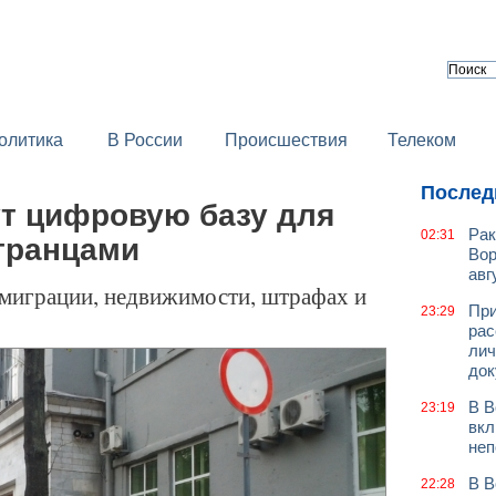
олитика
В России
Происшествия
Телеком
Послед
ут цифровую базу для
Рак
02:31
странцами
Вор
авг
 миграции, недвижимости, штрафах и
При
23:29
рас
лич
док
В В
23:19
вкл
неп
В В
22:28