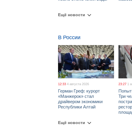
Ещё новости
В России
12:33
4 августа 2026
23:27
1 
Герман Греф: курорт
Попыт
«Манжерок» стал
Три че
драйвером экономики
постра
Республики Алтай
рестор
площа
Ещё новости