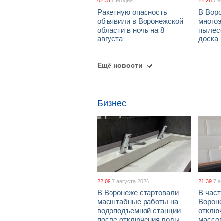
02:31
Сегодня
22:28
7 
Ракетную опасность
В Воро
объявили в Воронежской
многоэ
области в ночь на 8
пылес
августа
доска
Ещё новости
Бизнес
22:09
7 августа 2026
21:39
7 
В Воронеже стартовали
В част
масштабные работы на
Ворон
водоподъемной станции
отклю
после отключения воды
массо