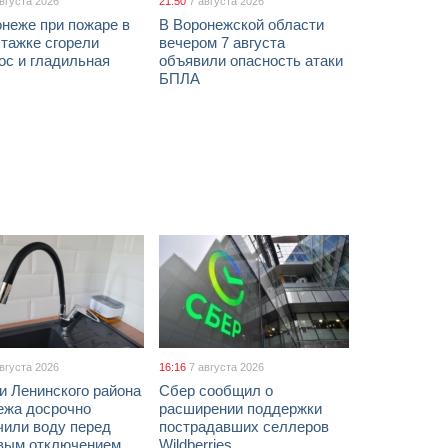
августа 2026
21:50
7 августа 2026
неже при пожаре в
В Воронежской области
тажке сгорели
вечером 7 августа
ос и гладильная
объявили опасность атаки
БПЛА
августа 2026
16:16
7 августа 2026
и Ленинского района
Сбер сообщил о
ежа досрочно
расширении поддержки
чили воду перед
пострадавших селлеров
вым отключением
Wildberries