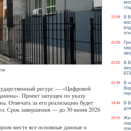
мно
гла
В В
22:09
мас
вод
отк
Гро
21:56
нак
авг
В В
21:50
авг
ти.
БП
В ч
21:39
осударственный ресурс — «Цифровой
Вор
пер
анина». Проект запущен по указу
а. Отвечать за его реализацию будет
В В
19:44
л. Срок завершения — до 30 июня 2026
для
Жит
18:15
лиш
дном месте все основные данные о
пов