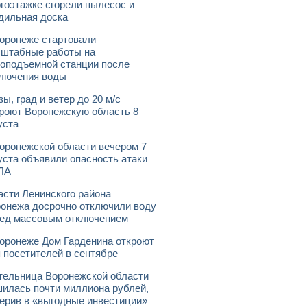
гоэтажке сгорели пылесос и
дильная доска
оронеже стартовали
штабные работы на
оподъемной станции после
лючения воды
зы, град и ветер до 20 м/с
роют Воронежскую область 8
уста
оронежской области вечером 7
уста объявили опасность атаки
ЛА
асти Ленинского района
онежа досрочно отключили воду
ед массовым отключением
оронеже Дом Гарденина откроют
 посетителей в сентябре
ельница Воронежской области
илась почти миллиона рублей,
ерив в «выгодные инвестиции»