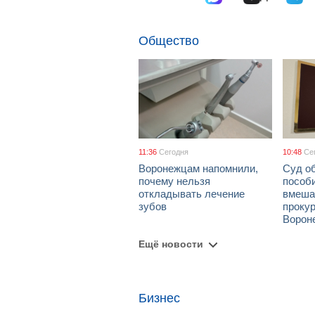
Общество
11:36
Сегодня
10:48
Се
Воронежцам напомнили,
Суд о
почему нельзя
пособ
откладывать лечение
вмеша
зубов
проку
Ворон
Ещё новости
Бизнес