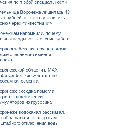
чения по любой специальности
ельница Воронежа лишилась 43
яч рублей, пытаясь увеличить
сию через «инвестиции»
онежцам напомнили, почему
ьзя откладывать лечение зубов
орисоглебске из горящего дома
аске спасаемого вывели
овека
оронежской области в МАХ
аботал бот-консультант по
росам капремонта
оронеже соседка помогла
ержать похитителей
умуляторов из грузовика
оронеже водоканал рассказал,
а обращаться по вопросам
штабного отключения воды