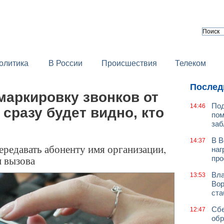
олитика
В России
Происшествия
Телеком
Послед
маркировку звонков от
Под
14:46
 сразу будет видно, кто
пом
заб
В В
14:37
ередавать абоненту имя организации,
наг
п вызова
про
Вла
13:53
Вор
ст
Сбе
12:47
обр