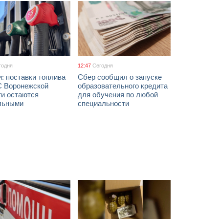
годня
12:47
Сегодня
: поставки топлива
Сбер сообщил о запуске
С Воронежской
образовательного кредита
ти остаются
для обучения по любой
льными
специальности