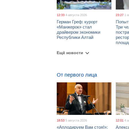
12:33
4 августа 2026
23:27
1 
Герман Греф: курорт
Попыт
«Манжерок» стал
Три че
драйвером экономики
постра
Республики Алтай
рестор
площа
Ещё новости
От первого лица
18:53
5 августа 2026
12:01
4 
«Аплодируем Вам стоя!»:
Алекс