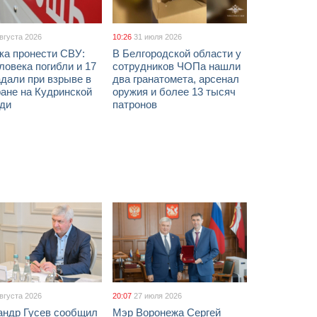
августа 2026
10:26
31 июля 2026
ка пронести СВУ:
В Белгородской области у
ловека погибли и 17
сотрудников ЧОПа нашли
дали при взрыве в
два гранатомета, арсенал
ане на Кудринской
оружия и более 13 тысяч
ди
патронов
августа 2026
20:07
27 июля 2026
андр Гусев сообщил
Мэр Воронежа Сергей