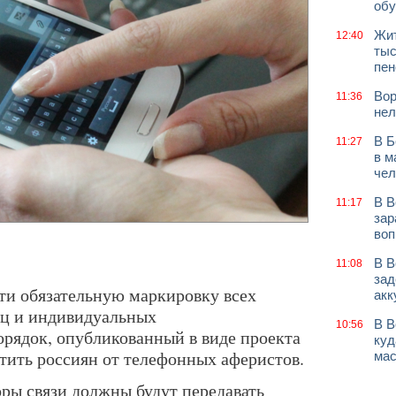
обу
Жит
12:40
тыс
пен
Вор
11:36
нел
В Б
11:27
в м
чел
В В
11:17
зар
воп
В В
11:08
зад
и обязательную маркировку всех
акк
иц и индивидуальных
В В
10:56
рядок, опубликованный в виде проекта
куд
тить россиян от телефонных аферистов.
мас
оры связи должны будут передавать