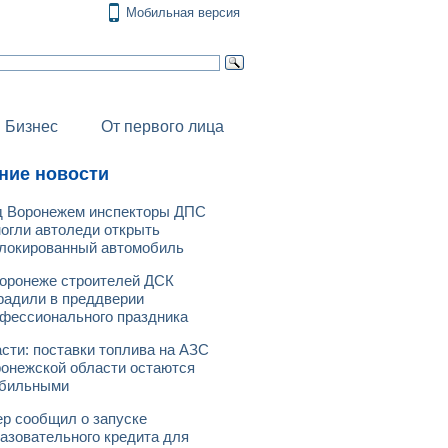
Мобильная версия
Бизнес
От первого лица
ние новости
 Воронежем инспекторы ДПС
огли автоледи открыть
локированный автомобиль
оронеже строителей ДСК
радили в преддверии
фессионального праздника
сти: поставки топлива на АЗС
онежской области остаются
абильными
р сообщил о запуске
азовательного кредита для