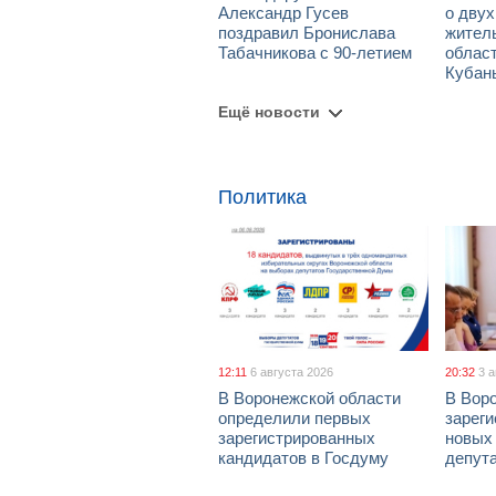
Александр Гусев
о дву
поздравил Бронислава
жител
Табачникова с 90-летием
област
Кубан
Ещё новости
Политика
12:11
6 августа 2026
20:32
3 
В Воронежской области
В Вор
определили первых
зарег
зарегистрированных
новых
кандидатов в Госдуму
депут