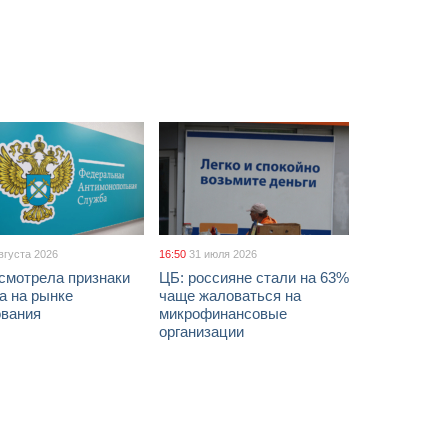
вгуста 2026
16:50
31 июля 2026
смотрела признаки
ЦБ: россияне стали на 63%
а на рынке
чаще жаловаться на
ования
микрофинансовые
организации