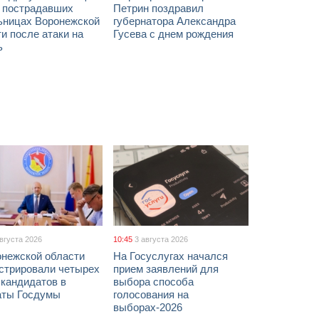
х пострадавших
Петрин поздравил
ьницах Воронежской
губернатора Александра
и после атаки на
Гусева с днем рождения
ь
августа 2026
10:45
3 августа 2026
онежской области
На Госуслугах начался
истрировали четырех
прием заявлений для
 кандидатов в
выбора способа
аты Госдумы
голосования на
выборах-2026