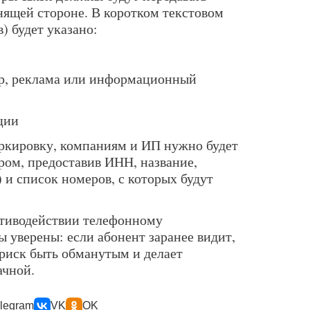
ящей стороне. В коротком текстовом
) будет указано:
ер, реклама или информационный
ции
ркировку, компаниям и ИП нужно будет
ром, предоставив ИНН, название,
 и список номеров, с которых будут
ротиводействии телефонному
уверены: если абонент заранее видит,
 риск быть обманутым и делает
ачной.
legram
VK
OK