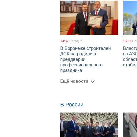
14:37
Сегодня
13:53
Се
В Воронеже строителей
Власти
ДСК наградили в
на АЗ
преддверии
облас
профессионального
стаби
праздника
Ещё новости
В России