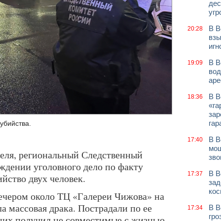
дес
угр
В В
20:28
взы
игн
В В
19:09
вод
аре
В В
18:36
«га
зар
гар
убийства.
В В
17:40
мош
реля, региональный Следственный
зво
ждении уголовного дело по факту
В В
17:37
йство двух человек.
зад
кос
вечером около ТЦ «Галереи Чижова» на
а массовая драка. Пострадали по ее
В В
17:34
гро
 них получил не совместимые с жизнью