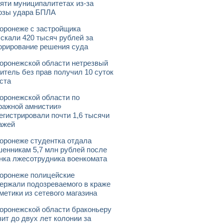
яти муниципалитетах из-за
озы удара БПЛА
оронеже с застройщика
скали 420 тысяч рублей за
орирование решения суда
оронежской области нетрезвый
итель без прав получил 10 суток
ста
оронежской области по
ражной амнистии»
егистрировали почти 1,6 тысячи
ажей
оронеже студентка отдала
енникам 5,7 млн рублей после
нка лжесотрудника военкомата
оронеже полицейские
ержали подозреваемого в краже
метики из сетевого магазина
оронежской области браконьеру
зит до двух лет колонии за