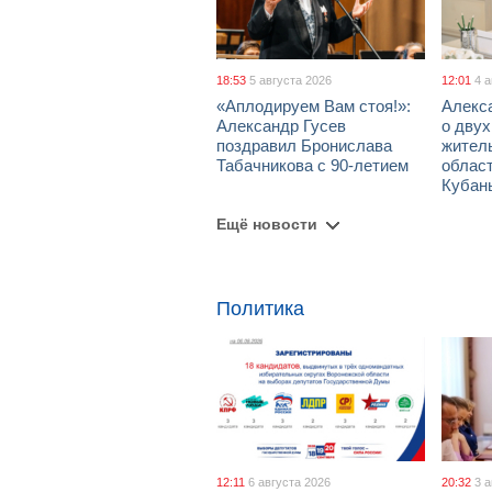
18:53
5 августа 2026
12:01
4 
«Аплодируем Вам стоя!»:
Алекс
Александр Гусев
о дву
поздравил Бронислава
жител
Табачникова с 90-летием
област
Кубан
Ещё новости
Политика
12:11
6 августа 2026
20:32
3 