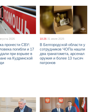
августа 2026
10:26
31 июля 2026
ка пронести СВУ:
В Белгородской области у
ловека погибли и 17
сотрудников ЧОПа нашли
дали при взрыве в
два гранатомета, арсенал
ане на Кудринской
оружия и более 13 тысяч
ди
патронов