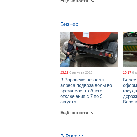
Ещё новости
Бизнес
23:29
6 августа 2026
23:17
6 
В Воронеже назвали
Более 
адреса подвоза воды во
оформ
время масштабного
госуд
отключения с 7 по 9
дорож
августа
Ворон
Ещё новости
В России