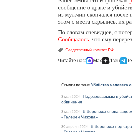
Ранее «Новости Воронежа»
сообщение о драке и убийств
из мужчин скончался после
этом с места скрылись, их р
По словам очевидцев, с пот
Сообщалось
, что ему перере
Следственный комитет РФ
Читайте нас:
Max
Дзен
Te
Ссылки по теме
Убийство человека о
Подозреваемым в убийст
3 мая 2024
обвинения
В Воронеже снова задер
3 мая 2024
«Галереи Чижова»
В Воронеже под стра
30 апреля 2024