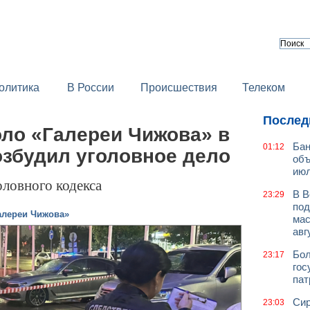
олитика
В России
Происшествия
Телеком
Послед
ло «Галереи Чижова» в
Бан
01:12
озбудил уголовное дело
объ
июл
оловного кодекса
В В
23:29
под
алереи Чижова»
мас
авг
Бол
23:17
гос
пат
Сир
23:03