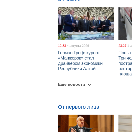
12:33
4 августа 2026
23:27
1 
Герман Греф: курорт
Попыт
«Манжерок» стал
Три че
драйвером экономики
постра
Республики Алтай
рестор
площа
Ещё новости
От первого лица