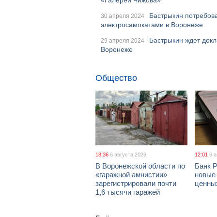
«Галереи Чижова»
Бастрыкин потребова
30 апреля 2024
электросамокатами в Воронеже
Бастрыкин ждет докл
29 апреля 2024
Воронеже
Общество
18:36
6 августа 2026
12:01
6 
В Воронежской области по
Банк 
«гаражной амнистии»
новые
зарегистрировали почти
ценны
1,6 тысячи гаражей