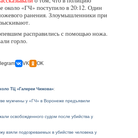
рассказывали
о том, что в полицию
е около «ГЧ» поступило в 20:12. Один
 ножевого ранения. Злоумышленники при
азыскивают.
ерпевшим расправились с помощью ножа.
зали горло.
legram
VK
OK
коло ТЦ «Галереи Чижова»
:
ве мужчины у «ГЧ» в Воронеже предъявили
жали освобожденного судом после убийства у
жу взяли подозреваемых в убийстве человека у