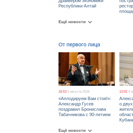
драйвером экономики
постра
Республики Алтай
рестор
площа
Ещё новости
От первого лица
18:53
5 августа 2026
12:01
4 
«Аплодируем Вам стоя!»:
Алекс
Александр Гусев
о дву
поздравил Бронислава
жител
Табачникова с 90-летием
област
Кубан
Ещё новости