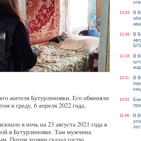
отв
В В
13:03
обе
ава
В В
12:58
авг
БП
В В
12:18
што
жар
В В
12:11
пер
кан
него жителя Бутурлиновки. Его обвиняли
Бан
12:01
том в среду, 6 апреля 2022 года,
пра
В В
11:48
уго
изошло в ночь на 23 августа 2021 года в
лет
ной в Бутурлиновке. Там мужчина
ым. Потом хозяин сказал гостю