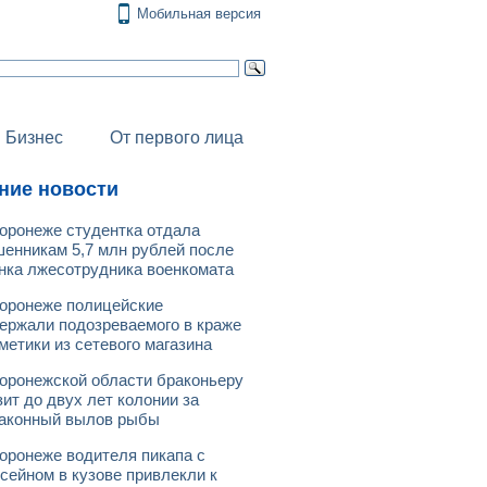
Мобильная версия
Бизнес
От первого лица
ние новости
оронеже студентка отдала
енникам 5,7 млн рублей после
нка лжесотрудника военкомата
оронеже полицейские
ержали подозреваемого в краже
метики из сетевого магазина
оронежской области браконьеру
зит до двух лет колонии за
аконный вылов рыбы
оронеже водителя пикапа с
сейном в кузове привлекли к