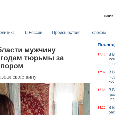
олитика
В России
Происшествия
Телеком
Послед
бласти мужчину
В В
17:40
 годам тюрьмы за
мош
зво
опором
В В
17:37
знал свою вину
зад
кос
В В
17:34
гро
нез
В В
14:20
бас