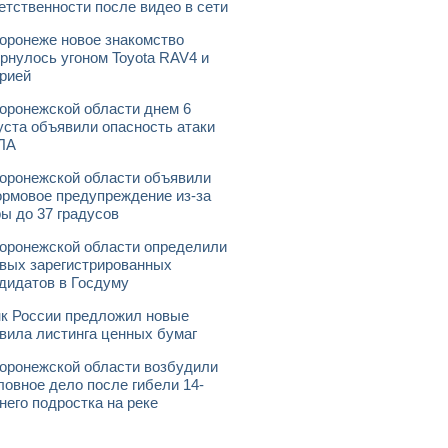
етственности после видео в сети
оронеже новое знакомство
рнулось угоном Toyota RAV4 и
рией
оронежской области днем 6
уста объявили опасность атаки
ЛА
оронежской области объявили
рмовое предупреждение из-за
ы до 37 градусов
оронежской области определили
вых зарегистрированных
дидатов в Госдуму
к России предложил новые
вила листинга ценных бумаг
оронежской области возбудили
ловное дело после гибели 14-
него подростка на реке