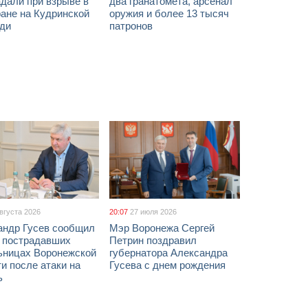
дали при взрыве в
два гранатомета, арсенал
ане на Кудринской
оружия и более 13 тысяч
ди
патронов
августа 2026
20:07
27 июля 2026
андр Гусев сообщил
Мэр Воронежа Сергей
х пострадавших
Петрин поздравил
ьницах Воронежской
губернатора Александра
и после атаки на
Гусева с днем рождения
ь