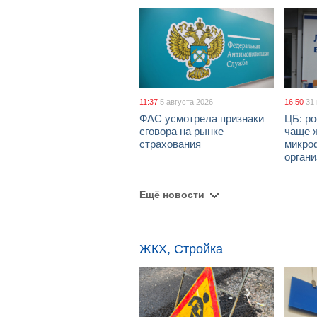
11:37
5 августа 2026
16:50
31
ФАС усмотрела признаки
ЦБ: ро
сговора на рынке
чаще 
страхования
микро
орган
Ещё новости
ЖКХ, Стройка