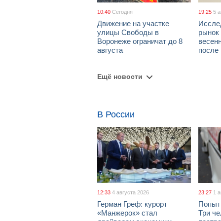
10:40
Сегодня
19:25
5 
Движение на участке
Иссле
улицы Свободы в
рынок 
Воронеже ограничат до 8
весен
августа
после
Ещё новости
В России
12:33
4 августа 2026
23:27
1 
Герман Греф: курорт
Попыт
«Манжерок» стал
Три че