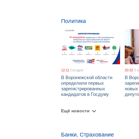
Политика
12:11
Сегодня
20:32
3 
В Воронежской области
В Вор
определили первых
зарег
зарегистрированных
новых
кандидатов в Госдуму
депут
Ещё новости
Банки, Страхование