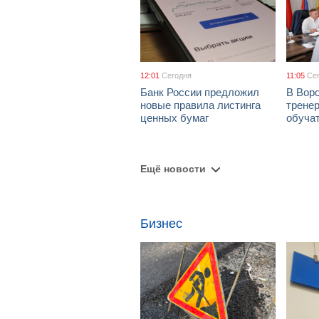
12:01
Сегодня
11:05
Се
Банк России предложил
В Вор
новые правила листинга
тренер
ценных бумаг
обуча
Ещё новости
Бизнес