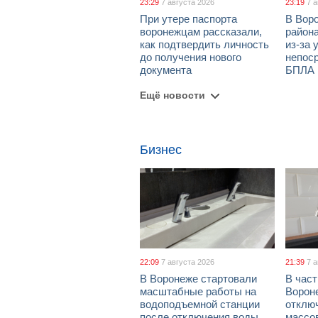
23:29
7 августа 2026
23:19
7 
При утере паспорта
В Вор
воронежцам рассказали,
район
как подтвердить личность
из-за 
до получения нового
непос
документа
БПЛА
Ещё новости
Бизнес
22:09
7 августа 2026
21:39
7 
В Воронеже стартовали
В част
масштабные работы на
Ворон
водоподъемной станции
отклю
после отключения воды
массо