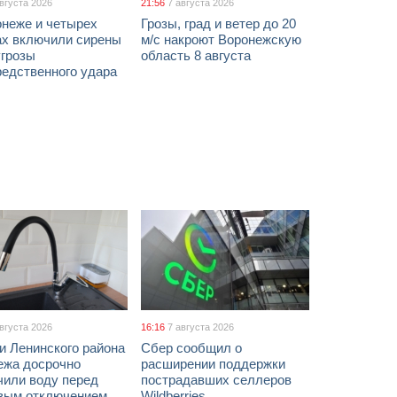
августа 2026
21:56
7 августа 2026
онеже и четырех
Грозы, град и ветер до 20
ах включили сирены
м/с накроют Воронежскую
угрозы
область 8 августа
редственного удара
августа 2026
16:16
7 августа 2026
и Ленинского района
Сбер сообщил о
ежа досрочно
расширении поддержки
чили воду перед
пострадавших селлеров
вым отключением
Wildberries