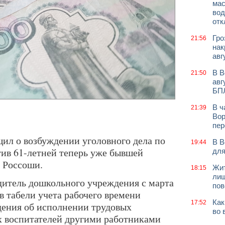
мас
вод
отк
Гро
21:56
нак
авг
В В
21:50
авг
БП
В ч
21:39
Вор
пер
щил о возбуждении уголовного дела по
В В
19:44
тив 61-летней теперь уже бывшей
для
 Россоши.
Жит
18:15
лиш
одитель дошкольного учреждения с марта
пов
 в табели учета рабочего времени
Как
17:52
дения об исполнении трудовых
во 
х воспитателей другими работниками