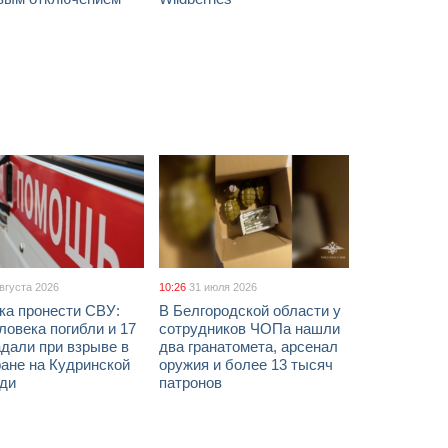
августа 2026
10:26
31 июля 2026
ка пронести СВУ:
В Белгородской области у
ловека погибли и 17
сотрудников ЧОПа нашли
дали при взрыве в
два гранатомета, арсенал
ане на Кудринской
оружия и более 13 тысяч
ди
патронов