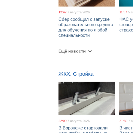
12:47
7 августа 2026
11:37
5 а
Сбер сообщил о запуске
ФАС у
образовательного кредита
сговор
для обучения по любой
страх
специальности
Ещё новости
ЖКХ, Стройка
22:09
7 августа 2026
21:39
7 
В Воронеже стартовали
В част