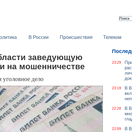
олитика
В России
Происшествия
Телеком
Послед
бласти заведующую
При
23:29
и на мошенничестве
рас
лич
 уголовное дело
док
В В
23:19
вкл
неп
В В
22:28
мно
гла
В В
22:09