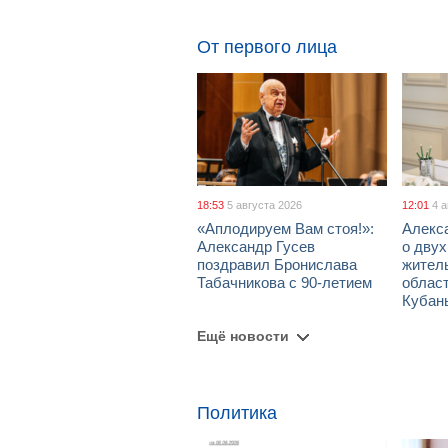
От первого лица
18:53
5 августа 2026
12:01
4 
«Аплодируем Вам стоя!»:
Алекс
Александр Гусев
о дву
поздравил Бронислава
жител
Табачникова с 90-летием
област
Кубан
Ещё новости
Политика