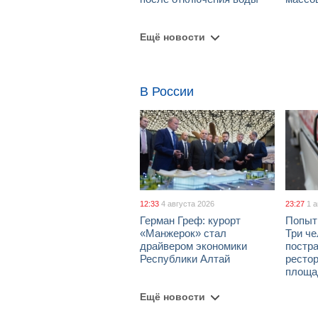
Ещё новости
В России
12:33
4 августа 2026
23:27
1 
Герман Греф: курорт
Попыт
«Манжерок» стал
Три че
драйвером экономики
постра
Республики Алтай
рестор
площа
Ещё новости