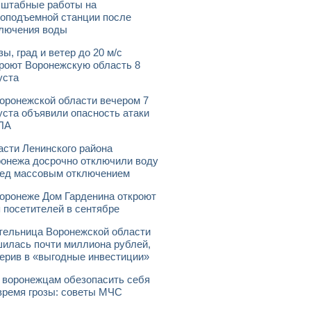
штабные работы на
оподъемной станции после
лючения воды
зы, град и ветер до 20 м/с
роют Воронежскую область 8
уста
оронежской области вечером 7
уста объявили опасность атаки
ЛА
асти Ленинского района
онежа досрочно отключили воду
ед массовым отключением
оронеже Дом Гарденина откроют
 посетителей в сентябре
ельница Воронежской области
илась почти миллиона рублей,
ерив в «выгодные инвестиции»
 воронежцам обезопасить себя
время грозы: советы МЧС