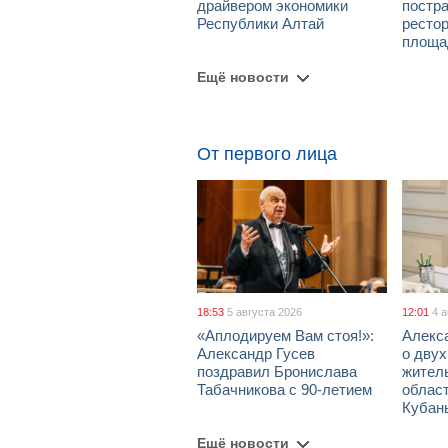
драйвером экономики
постра
Республики Алтай
рестор
площа
Ещё новости
От первого лица
18:53
5 августа 2026
12:01
4 
«Аплодируем Вам стоя!»:
Алекс
Александр Гусев
о дву
поздравил Бронислава
жител
Табачникова с 90-летием
област
Кубан
Ещё новости