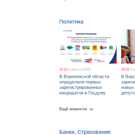
Политика
12:11
6 августа 2026
20:32
3 
В Воронежской области
В Вор
определили первых
зарег
зарегистрированных
новых
кандидатов в Госдуму
депут
Ещё новости
Банки, Страхование