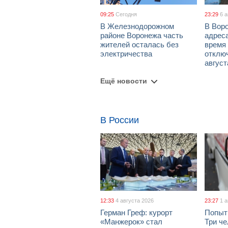
09:25
Сегодня
23:29
6 
В Железнодорожном
В Вор
районе Воронежа часть
адрес
жителей осталась без
время
электричества
отключ
август
Ещё новости
В России
12:33
4 августа 2026
23:27
1 
Герман Греф: курорт
Попыт
«Манжерок» стал
Три че