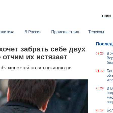
олитика
В России
Происшествия
Телеком
Послед
хочет забрать себе двух
В Ж
09:25
о отчим их истязает
Вор
без
 обязанностей по воспитанию не
Бан
01:12
объ
июл
В В
23:29
под
мас
авг
Бол
23:17