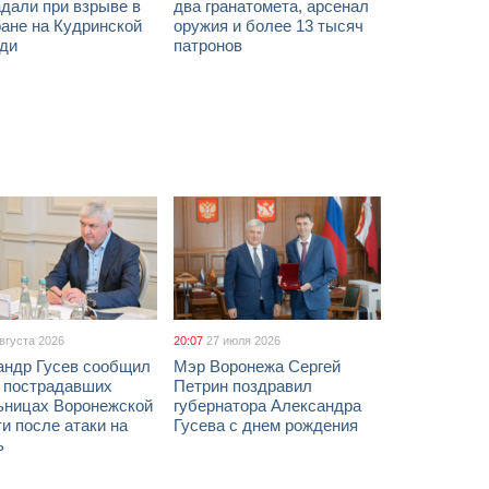
дали при взрыве в
два гранатомета, арсенал
ане на Кудринской
оружия и более 13 тысяч
ди
патронов
августа 2026
20:07
27 июля 2026
андр Гусев сообщил
Мэр Воронежа Сергей
х пострадавших
Петрин поздравил
ьницах Воронежской
губернатора Александра
и после атаки на
Гусева с днем рождения
ь