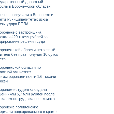
ударственный дорожный
руль в Воронежской области
ены прозвучали в Воронеже и
яти муниципалитетах из-за
озы удара БПЛА
оронеже с застройщика
скали 420 тысяч рублей за
орирование решения суда
оронежской области нетрезвый
итель без прав получил 10 суток
ста
оронежской области по
ражной амнистии»
егистрировали почти 1,6 тысячи
ажей
оронеже студентка отдала
енникам 5,7 млн рублей после
нка лжесотрудника военкомата
оронеже полицейские
ержали подозреваемого в краже