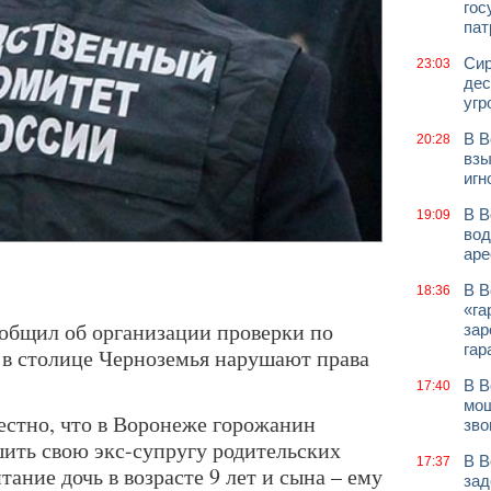
гос
пат
Сир
23:03
дес
угр
В В
20:28
взы
игн
В В
19:09
вод
аре
В В
18:36
«га
ообщил об организации проверки по
зар
гар
в столице Черноземья нарушают права
В В
17:40
мош
естно, что в Воронеже горожанин
зво
ить свою экс-супругу родительских
В В
17:37
итание дочь в возрасте 9 лет и сына – ему
зад