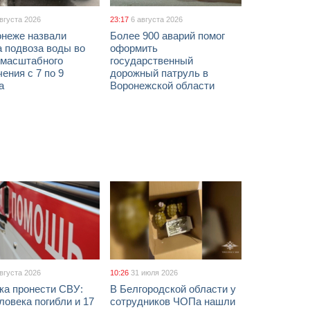
августа 2026
23:17
6 августа 2026
онеже назвали
Более 900 аварий помог
а подвоза воды во
оформить
 масштабного
государственный
ения с 7 по 9
дорожный патруль в
а
Воронежской области
августа 2026
10:26
31 июля 2026
ка пронести СВУ:
В Белгородской области у
ловека погибли и 17
сотрудников ЧОПа нашли