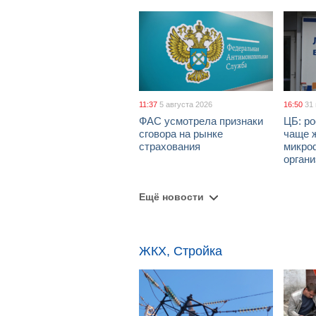
11:37
5 августа 2026
16:50
31
ФАС усмотрела признаки
ЦБ: ро
сговора на рынке
чаще 
страхования
микро
орган
Ещё новости
ЖКХ, Стройка