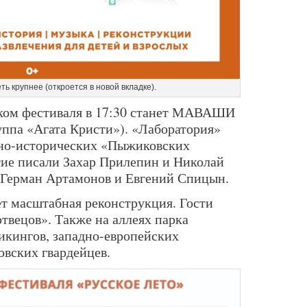
ть крупнее (откроется в новой вкладке).
ком фестиваля в 17:30 станет МАВАШИ
уппа «Агата Кристи»). «Лаборатория»
рно-исторических «Пыжиковских
тие писали Захар Прилепин и Николай
 Герман Артамонов и Евгений Спицын.
ет масштабная реконструкция. Гости
твецов». Также на аллеях парка
викингов, западно-европейских
овских гвардейцев.