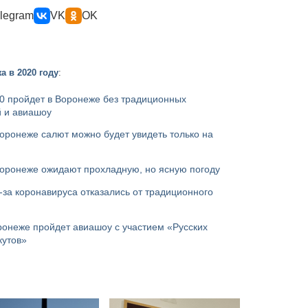
legram
VK
OK
а в 2020 году
:
0 пройдет в Воронеже без традиционных
й и авиашоу
Воронеже салют можно будет увидеть только на
Воронеже ожидают прохладную, но ясную погоду
-за коронавируса отказались от традиционного
ронеже пройдет авиашоу с участием «Русских
кутов»