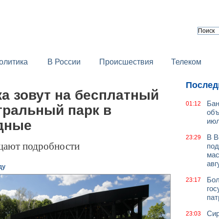
олитика
В России
Происшествия
Телеком
Послед
а зовут на бесплатный
Бан
01:12
тральный парк в
объ
июл
дные
В В
23:29
щают подробности
под
мас
авг
ду
Бол
23:17
гос
пат
Сир
23:03