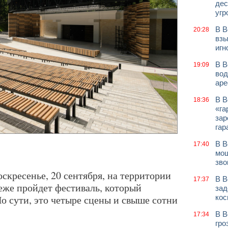
дес
угр
В В
20:28
взы
игн
В В
19:09
вод
аре
В В
18:36
«га
зар
гар
В В
17:40
мош
зво
воскресенье, 20 сентября, на территории
В В
17:37
еже пройдет фестиваль, который
зад
По сути, это четыре сцены и свыше сотни
кос
В В
17:34
гро