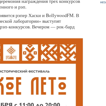
 церемония награждения трех конкурсов
нез
енного и рэп.
появится рэпер Хаски и BollywoodFM. В
ческой лаборатории» выступят
 рэп-конкурсов. Вечером — рок-бард