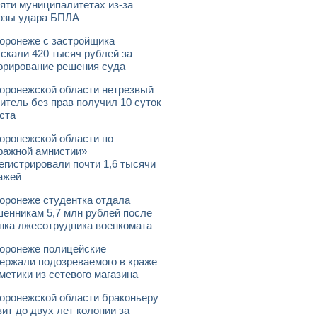
яти муниципалитетах из-за
озы удара БПЛА
оронеже с застройщика
скали 420 тысяч рублей за
орирование решения суда
оронежской области нетрезвый
итель без прав получил 10 суток
ста
оронежской области по
ражной амнистии»
егистрировали почти 1,6 тысячи
ажей
оронеже студентка отдала
енникам 5,7 млн рублей после
нка лжесотрудника военкомата
оронеже полицейские
ержали подозреваемого в краже
метики из сетевого магазина
оронежской области браконьеру
зит до двух лет колонии за