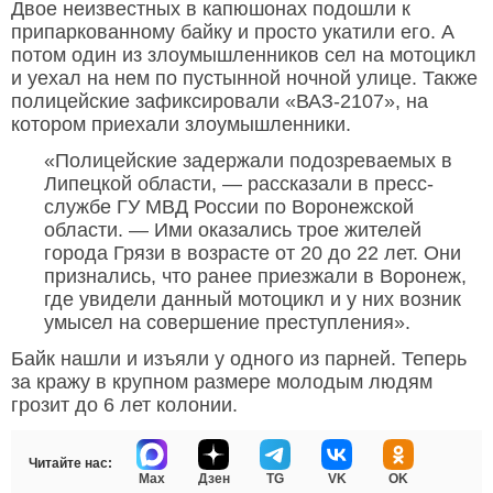
Двое неизвестных в капюшонах подошли к
припаркованному байку и просто укатили его. А
потом один из злоумышленников сел на мотоцикл
и уехал на нем по пустынной ночной улице. Также
полицейские зафиксировали «ВАЗ-2107», на
котором приехали злоумышленники.
«Полицейские задержали подозреваемых в
Липецкой области, — рассказали в пресс-
службе ГУ МВД России по Воронежской
области. — Ими оказались трое жителей
города Грязи в возрасте от 20 до 22 лет. Они
признались, что ранее приезжали в Воронеж,
где увидели данный мотоцикл и у них возник
умысел на совершение преступления».
Байк нашли и изъяли у одного из парней. Теперь
за кражу в крупном размере молодым людям
грозит до 6 лет колонии.
Читайте нас:
Max
Дзен
TG
VK
OK