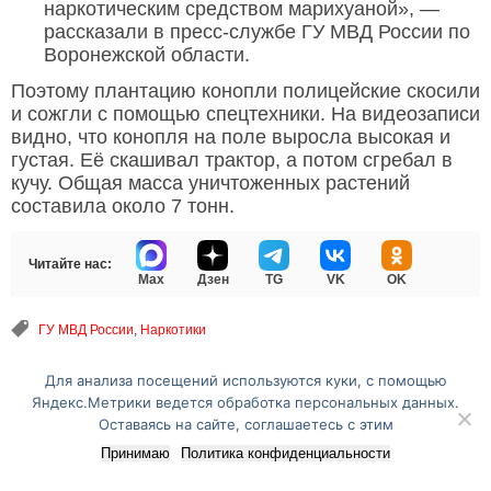
наркотическим средством марихуаной», —
рассказали в пресс-службе ГУ МВД России по
Воронежской области.
Поэтому плантацию конопли полицейские скосили
и сожгли с помощью спецтехники. На видеозаписи
видно, что конопля на поле выросла высокая и
густая. Её скашивал трактор, а потом сгребал в
кучу. Общая масса уничтоженных растений
составила около 7 тонн.
Читайте нас:
Max
Дзен
TG
VK
OK
ГУ МВД России
,
Наркотики
Для анализа посещений используются куки, с помощью
Перейти на полную версию сайта
Яндекс.Метрики ведется обработка персональных данных.
Оставаясь на сайте, соглашаетесь с этим
Принимаю
Политика конфиденциальности