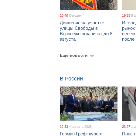
10:40
Сегодня
19:25
5 
Движение на участке
Иссле
улицы Свободы в
рынок 
Воронеже ограничат до 8
весен
августа
после
Ещё новости
В России
12:33
4 августа 2026
23:27
1 
Герман Греф: курорт
Попыт