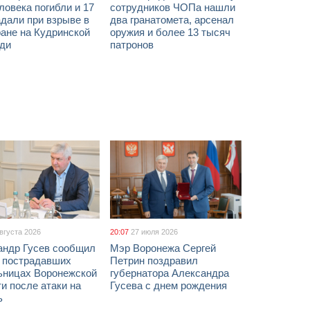
ловека погибли и 17
сотрудников ЧОПа нашли
дали при взрыве в
два гранатомета, арсенал
ане на Кудринской
оружия и более 13 тысяч
ди
патронов
августа 2026
20:07
27 июля 2026
андр Гусев сообщил
Мэр Воронежа Сергей
х пострадавших
Петрин поздравил
ьницах Воронежской
губернатора Александра
и после атаки на
Гусева с днем рождения
ь