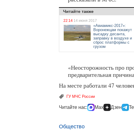
Читайте также
22:14
14 июня 2017
«Авиамикс-2017»:
Воронежцам покажут
высадку десанта,
заправку в воздухе и
сброс платформы с
грузом
«Неосторожность про пр
предварительная причина
На месте работали 47 челове
ГУ МЧС России
Читайте нас:
Max
Дзен
Te
Общество