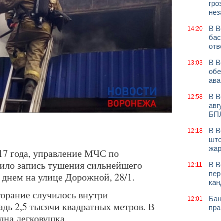
гро
нез
В В
14:20
бас
отв
В В
13:03
обе
ава
В В
12:58
авг
БП
В В
12:18
што
жар
17 года, управление МЧС по
ило запись тушения сильнейшего
В В
12:11
пер
 днем на улице Дорожной, 28/1.
кан
орание случилось внутри
Бан
12:01
дь 2,5 тысячи квадратных метров. В
пра
одна легковушка.