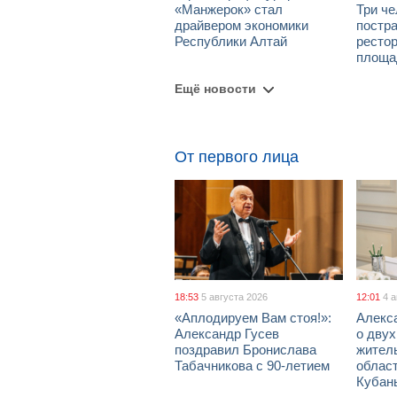
«Манжерок» стал
Три че
драйвером экономики
постра
Республики Алтай
рестор
площа
Ещё новости
От первого лица
18:53
5 августа 2026
12:01
4 
«Аплодируем Вам стоя!»:
Алекс
Александр Гусев
о дву
поздравил Бронислава
жител
Табачникова с 90-летием
област
Кубан