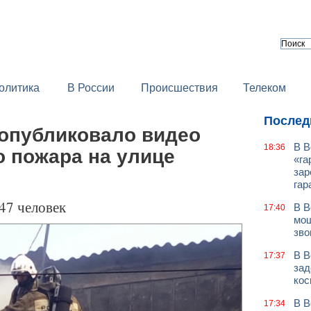
олитика
В России
Происшествия
Телеком
Послед
опубликовало видео
В В
18:36
о пожара на улице
«га
зар
гар
47 человек
В В
17:40
мош
зво
В В
17:37
зад
кос
В В
17:34