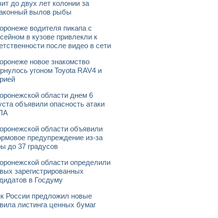
зит до двух лет колонии за
аконный вылов рыбы
оронеже водителя пикапа с
сейном в кузове привлекли к
етственности после видео в сети
оронеже новое знакомство
рнулось угоном Toyota RAV4 и
рией
оронежской области днем 6
уста объявили опасность атаки
ЛА
оронежской области объявили
рмовое предупреждение из-за
ы до 37 градусов
оронежской области определили
вых зарегистрированных
дидатов в Госдуму
к России предложил новые
вила листинга ценных бумаг