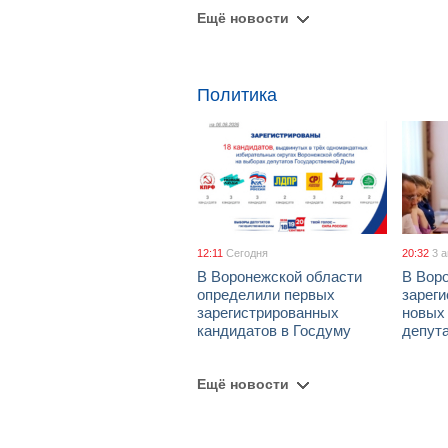
Ещё новости
Политика
12:11
Сегодня
20:32
3 
В Воронежской области
В Вор
определили первых
зарег
зарегистрированных
новых
кандидатов в Госдуму
депут
Ещё новости