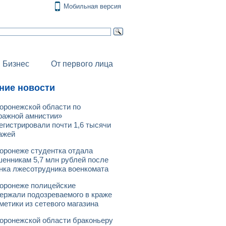
Мобильная версия
Бизнес
От первого лица
ние новости
оронежской области по
ражной амнистии»
егистрировали почти 1,6 тысячи
ажей
оронеже студентка отдала
енникам 5,7 млн рублей после
нка лжесотрудника военкомата
оронеже полицейские
ержали подозреваемого в краже
метики из сетевого магазина
оронежской области браконьеру