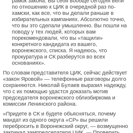
рамок закона. Вы себя вообще сегодня вели
по отношению к ЦИК в очередной раз по-
хамски, как все, что вы делали раньше в
избирательных кампаниях. Абсолютно точно,
что вы это сделали умышленно. Вы пошли на
поводу у тех людей, которых вам
порекомендовали, что вы «тащили»
конкретного кандидата из вашего,
воронежского, списка. Я надеюсь, что
прокуратура и СК разберутся во всех
основаниях».
По словам представителя ЦИК, сейчас действует
«закон Яровой» — телефонные разговоры долго
сохраняются. Николай Булаев выразил надежду,
что с их помощью удастся доказать мотив
председателя воронежского облизбиркома и
комиссии Ленинского района.
«Придете в СК и будете объясняться, почему
мандат из одного округа «СР» вы решили
перебросить в Воронежский округ, — возмущенно
закричал зампредселателя ЦИК. — Проверить