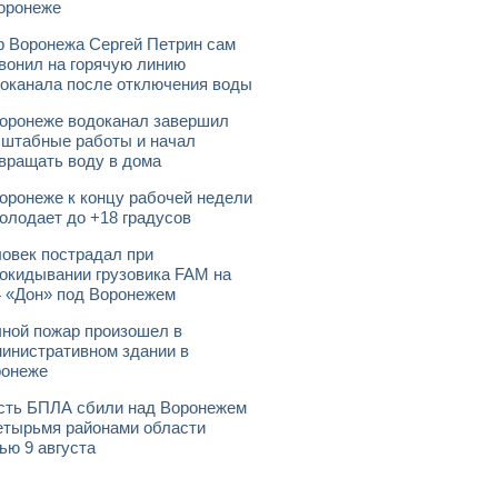
оронеже
 Воронежа Сергей Петрин сам
вонил на горячую линию
оканала после отключения воды
оронеже водоканал завершил
штабные работы и начал
вращать воду в дома
оронеже к концу рабочей недели
олодает до +18 градусов
овек пострадал при
окидывании грузовика FAM на
 «Дон» под Воронежем
ной пожар произошел в
инистративном здании в
ронеже
ть БПЛА сбили над Воронежем
етырьмя районами области
ью 9 августа