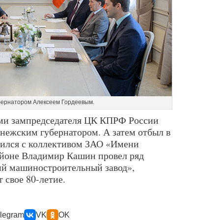
убернатором Алексеем Гордеевым.
ами зампредседателя ЦК КПРФ России
онежским губернатором. А затем отбыл в
тился с коллективом ЗАО «Имени
айоне Владимир Кашин провел ряд
ий машиностроительный завод»,
 свое 80-летие.
legram
VK
OK