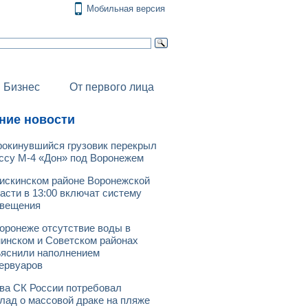
Мобильная версия
Бизнес
От первого лица
ние новости
окинувшийся грузовик перекрыл
ссу М-4 «Дон» под Воронежем
искинском районе Воронежской
асти в 13:00 включат систему
овещения
оронеже отсутствие воды в
инском и Советском районах
яснили наполнением
ервуаров
ва СК России потребовал
лад о массовой драке на пляже