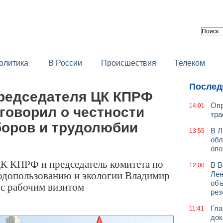
олитика
В России
Происшествия
Телеком
Послед
редседателя ЦК КПРФ
Опр
14:01
говорил о честности
тра
оров и трудолюбии
В Л
13:55
обл
оп
ЦК КПРФ и председатель комитета по
В В
12:00
одопользованию и экологии Владимир
Лен
объ
с рабочим визитом
рез
Гла
11:41
док