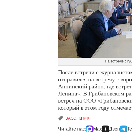
На встрече с г
После встречи с журналист
отправился на встречу с вор
Аннинский район, где встре
Ленина». В Грибановском р
встреч на ООО «Грибановск
который в этом году отмечает
ВАСО
,
КПРФ
Читайте нас:
Max
Дзен
Te