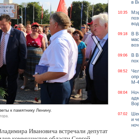
в В
Мэр
10:35
поз
вод
В В
09:18
мас
воз
В В
09:06
пох
Чел
08:52
опр
М-4
Ноч
08:04
адм
Во
еты к памятнику Ленину.
Шес
07:02
тора.
и ч
ноч
ладимира Ивановича встречали депутат
идер коммунистов области Сергей