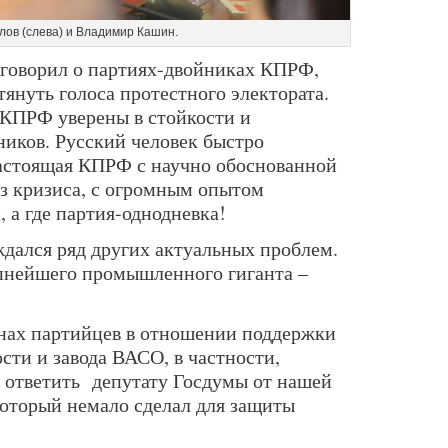
лов (слева) и Владимир Кашин.
 говорил о партиях-двойниках КПРФ,
тянуть голоса протестного электората.
 КПРФ уверены в стойкости и
ников. Русский человек быстро
 настоящая КПРФ с научно обоснованной
з кризиса, с огромным опытом
, а где партия-однодневка!
дался ряд других актуальных проблем.
пнейшего промышленного гиганта –
нах партийцев в отношении поддержки
ти и завода ВАСО, в частности,
ответить
депутату Госдумы от нашей
который немало сделал для защиты