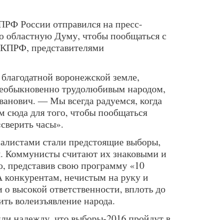
ПРФ России отправился на пресс-
 областную Думу, чтобы пообщаться с
 КПРФ, представителями
 благодатной воронежской земле,
 необыкновенно трудолюбивым народом,
анович. — Мы всегда радуемся, когда
м сюда для того, чтобы пообщаться
«сверить часы».
налистами стали предстоящие выборы,
я. Коммунисты считают их знаковыми и
о, представив свою программу «10
А конкурентам, нечистым на руку и
о высокой ответственности, вплоть до
ить волеизъявление народа.
и надежду, что выборы-2016 пройдут в