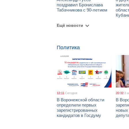
поздравил Бронислава
жител
Табачникова с 90-летием
област
Кубан
Ещё новости
Политика
12:11
Сегодня
20:32
3 
В Воронежской области
В Вор
определили первых
зарег
зарегистрированных
новых
кандидатов в Госдуму
депут