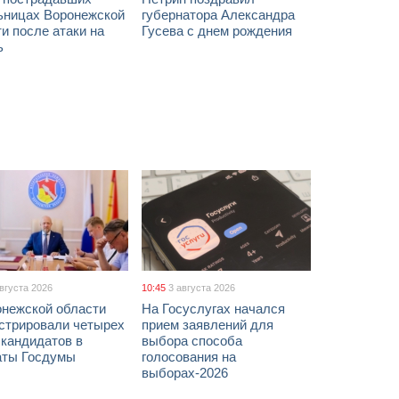
ьницах Воронежской
губернатора Александра
и после атаки на
Гусева с днем рождения
ь
августа 2026
10:45
3 августа 2026
онежской области
На Госуслугах начался
истрировали четырех
прием заявлений для
 кандидатов в
выбора способа
аты Госдумы
голосования на
выборах-2026