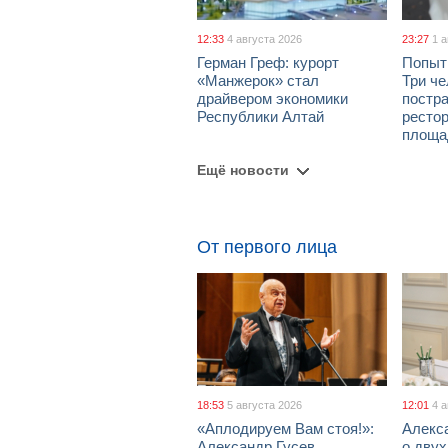
12:33
4 августа 2026
23:27
1 
Герман Греф: курорт
Попыт
«Манжерок» стал
Три че
драйвером экономики
постра
Республики Алтай
рестор
площа
Ещё новости
От первого лица
18:53
5 августа 2026
12:01
4 
«Аплодируем Вам стоя!»:
Алекс
Александр Гусев
о дву