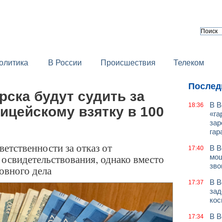
олитика
В России
Происшествия
Телеком
Послед
ска будут судить за
В В
18:36
ицейскому взятку в 100
«га
зар
гар
етственности за отказ от
В В
17:40
освидетельствования, однако вместо
мош
зво
овного дела
В В
17:37
зад
кос
В В
17:34