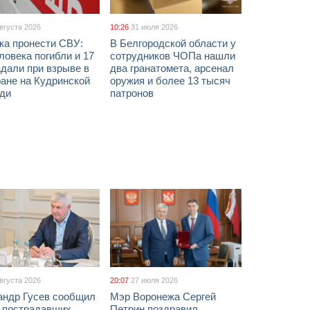
августа 2026
10:26
31 июля 2026
ка пронести СВУ:
В Белгородской области у
ловека погибли и 17
сотрудников ЧОПа нашли
дали при взрыве в
два гранатомета, арсенал
ане на Кудринской
оружия и более 13 тысяч
ди
патронов
августа 2026
20:07
27 июля 2026
андр Гусев сообщил
Мэр Воронежа Сергей
х пострадавших
Петрин поздравил