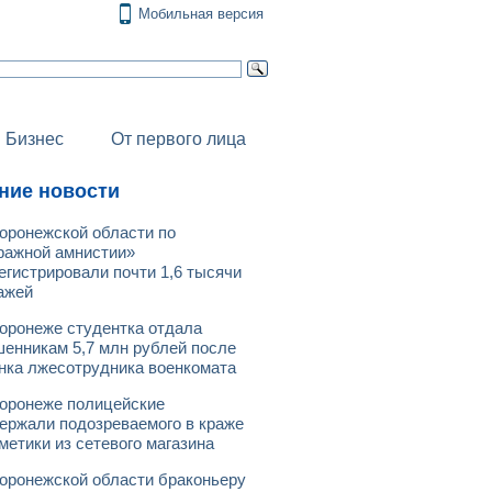
Мобильная версия
Бизнес
От первого лица
ние новости
оронежской области по
ражной амнистии»
егистрировали почти 1,6 тысячи
ажей
оронеже студентка отдала
енникам 5,7 млн рублей после
нка лжесотрудника военкомата
оронеже полицейские
ержали подозреваемого в краже
метики из сетевого магазина
оронежской области браконьеру