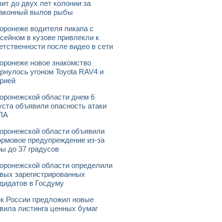
зит до двух лет колонии за
аконный вылов рыбы
оронеже водителя пикапа с
сейном в кузове привлекли к
етственности после видео в сети
оронеже новое знакомство
рнулось угоном Toyota RAV4 и
рией
оронежской области днем 6
уста объявили опасность атаки
ЛА
оронежской области объявили
рмовое предупреждение из-за
ы до 37 градусов
оронежской области определили
вых зарегистрированных
дидатов в Госдуму
к России предложил новые
вила листинга ценных бумаг