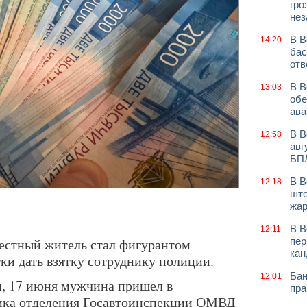
гро
нез
В В
14:20
бас
отв
В В
13:03
обе
ава
В В
12:58
авг
БП
В В
12:18
што
жар
В В
12:11
естный житель стал фигурантом
пер
кан
ки дать взятку сотруднику полиции.
Бан
12:01
, 17 июня мужчина пришел в
пра
ика отделения Госавтоинспекции ОМВД