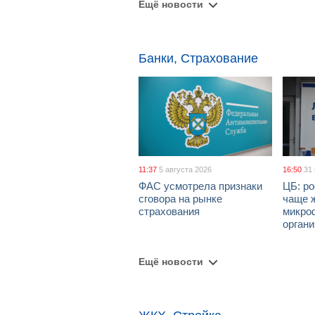
Ещё новости
Банки, Страхование
11:37
5 августа 2026
16:50
31
ФАС усмотрела признаки
ЦБ: ро
сговора на рынке
чаще 
страхования
микро
орган
Ещё новости